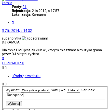
kamila
Posty:
31
Rejestracja:
2 lis 2012, o 17:57
Lokalizacja:
Komarno
Cytuj
7 lis 2014, o 14:32
super płytka
pozdrawiam
DJ KAMCIA
Dla mnie DMC jest jak klub w , którym mieszkam a muzyka grana
przez DJ M tętni życiem
Na
górę
ODPOWIEDZ
Podgląd wydruku
Wyświetl:
Sortuj wg:
Kierunek: