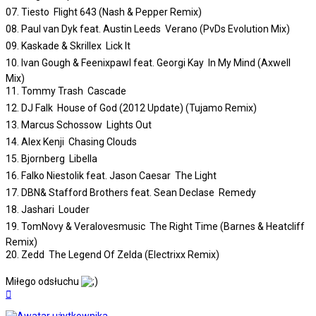
07. Tiesto  Flight 643 (Nash & Pepper Remix)
08. Paul van Dyk feat. Austin Leeds  Verano (PvDs Evolution Mix)
09. Kaskade & Skrillex  Lick It
10. Ivan Gough & Feenixpawl feat. Georgi Kay  In My Mind (Axwell
Mix)
11. Tommy Trash  Cascade
12. DJ Falk  House of God (2012 Update) (Tujamo Remix)
13. Marcus Schossow  Lights Out
14. Alex Kenji  Chasing Clouds
15. Bjornberg  Libella
16. Falko Niestolik feat. Jason Caesar  The Light
17. DBN& Stafford Brothers feat. Sean Declase  Remedy
18. Jashari  Louder
19. TomNovy & Veralovesmusic  The Right Time (Barnes & Heatcliff
Remix)
20. Zedd  The Legend Of Zelda (Electrixx Remix)
Miłego odsłuchu
Na
górę