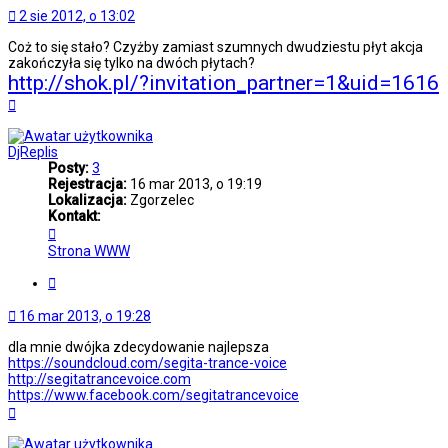
2 sie 2012, o 13:02
Coż to się stało? Czyżby zamiast szumnych dwudziestu płyt akcja
zakończyła się tylko na dwóch płytach?
http://shok.pl/?invitation_partner=1&uid=1616
Na
górę
DjReplis
Posty:
3
Rejestracja:
16 mar 2013, o 19:19
Lokalizacja:
Zgorzelec
Kontakt:
Skontaktuj
się
Strona WWW
z
DjReplis
Cytuj
16 mar 2013, o 19:28
dla mnie dwójka zdecydowanie najlepsza
https://soundcloud.com/segita-trance-voice
http://segitatrancevoice.com
https://www.facebook.com/segitatrancevoice
Na
górę