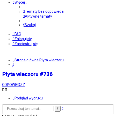
Więcej…
Tematy bez odpowiedzi
Aktywne tematy
Szukaj
FAQ
Zaloguj się
Zarejestruj się
Strona główna
Płyta wieczoru
Szukaj
Płyta wieczoru #736
ODPOWIEDZ
Podgląd wydruku
Wyszukiwanie
Szukaj
zaawansowane