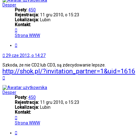
Desper
Posty:
450
Rejestracja:
11 gru 2010, o 15:23
Lokalizacja:
Lubin
Kontakt:
Skontaktuj
się
Strona WWW
z
Desper
Cytuj
29 cze 2012, o 14:27
Szkoda, że nie CD2 lub CD3, są zdecydowanie lepsze.
http://shok.pl/?invitation_partner=1&uid=1616
Na
górę
Desper
Posty:
450
Rejestracja:
11 gru 2010, o 15:23
Lokalizacja:
Lubin
Kontakt:
Skontaktuj
się
Strona WWW
z
Desper
Cytuj