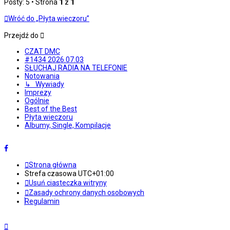
Posty: 5 • Strona
1
z
1
Wróć do „Płyta wieczoru”
Przejdź do
CZAT DMC
#1434 2026.07.03
SŁUCHAJ RADIA NA TELEFONIE
Notowania
↳ Wywiady
Imprezy
Ogólnie
Best of the Best
Płyta wieczoru
Albumy, Single, Kompilacje
Strona główna
Strefa czasowa
UTC+01:00
Usuń ciasteczka witryny
Zasady ochrony danych osobowych
Regulamin