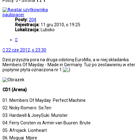
Posty: 5 • Strona
1
z
1
paulspacer
Posty:
204
Rejestracja:
11 gru 2010, o 19:25
Lokalizacja:
Lubsko
Cytuj
22 cze 2012, o 23:30
Dziś przyszła pora na druga odsłonę EuroMix, a w niej składanka
Members Of Mayday - Made in Germany. Tuż po zestawieniu w eter
popłynie płyta oznaczona nr 1
CD1 (Arena)
01. Members Of Mayday  Perfect Machine
02. Nicky Romero  Se7en
03. Hardwell & JoeySuki  Munster
04. Ferry Corsten vs Armin van Buuren  Brute
05. Afrojack  Lionheart
06. Moguai  Mpire