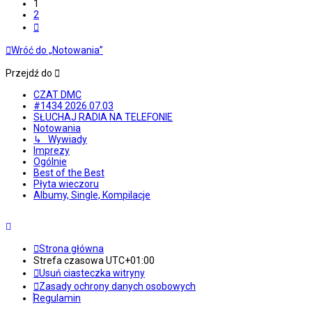
1
2
Następna
Wróć do „Notowania”
Przejdź do
CZAT DMC
#1434 2026.07.03
SŁUCHAJ RADIA NA TELEFONIE
Notowania
↳ Wywiady
Imprezy
Ogólnie
Best of the Best
Płyta wieczoru
Albumy, Single, Kompilacje
Strona główna
Strefa czasowa
UTC+01:00
Usuń ciasteczka witryny
Zasady ochrony danych osobowych
Regulamin