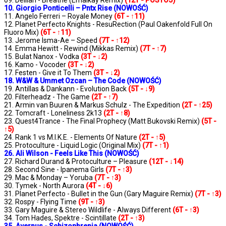
09. Delilah - Breathe (Emalkay Remix)
(12T - POSTÓJ)
10. Giorgio Ponticelli – Pntx Rise (NOWOŚĆ)
11. Angelo Ferreri – Royale Money
(6T - ↑11)
12. Planet Perfecto Knights - ResuRection (Paul Oakenfold Full On
Fluoro Mix)
(6T - ↑11)
13. Jerome Isma-Ae – Speed
(7T - ↑12)
14. Emma Hewitt - Rewind (Mikkas Remix)
(7T - ↑7)
15. Bulat Nanox - Vodka
(3T - ↓2)
16. Kamo - Vocoder
(3T - ↓2)
17. Festen - Give it To Them
(3T - ↓2)
18. W&W & Ummet Ozcan – The Code (NOWOŚĆ)
19. Antillas & Dankann - Evolution Back
(5T - ↓9)
20. Filterheadz - The Game
(2T - ↑7)
21. Armin van Buuren & Markus Schulz - The Expedition
(2T - ↑25)
22. Tomcraft - Loneliness 2k13
(2T - ↑8)
23. Quest4Trance - The Final Prophecy (Matt Bukovski Remix)
(5T -
↑5)
24. Rank 1 vs M.I.K.E. - Elements Of Nature
(2T - ↑5)
25. Protoculture - Liquid Logic (Original Mix)
(7T - ↑1)
26. Ali Wilson - Feels Like This (NOWOŚĆ)
27. Richard Durand & Protoculture – Pleasure
(12T - ↓14)
28. Second Sine - Ipanema Girls
(7T - ↑3)
29. Mac & Monday – Yoruba
(7T - ↑3)
30. Tymek - North Aurora
(4T - ↓6)
31. Planet Perfecto - Bullet in the Gun (Gary Maguire Remix)
(7T - ↑3)
32. Rospy - Flying Time
(9T - ↑3)
33. Gary Maguire & Stereo Wildlife - Always Different
(6T - ↑3)
34. Tom Hades, Spektre - Scintillate
(2T - ↑3)