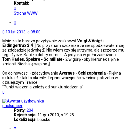
Kontakt:
Skontaktuj
się
Strona WWW
z
Lazarus
Cytuj
10 lut 2013, o 08:00
Mnie za to bardzo pozytywnie zaskoczył
Voigt & Voigt -
Erdingertrax 3.4
;] No przyznam szczerze że nie spodziewałem się
że zdobędzie jedynkę ;D Nie wiem czy się utrzyma, ale szczerze mu
tego życzę. Bardzo dobry numer - A jedynka w pełni zasłużona.
Tom Hades, Spektre - Scintillate
- 2 w górę - oby kierunek się nie
zmienił. Niech się wspina ;]
Co do nowości - zdecydowanie
Avernus - Schizophrenia
- Piękna
sztuka, że tak to określę. Tej innowacyjności właśnie potrzeba w
dzisiejszym Trance.
''Punkt widzenia zależy od punktu siedzenia''
Na
górę
paulspacer
Posty:
204
Rejestracja:
11 gru 2010, o 19:25
Lokalizacja:
Lubsko
Cytuj