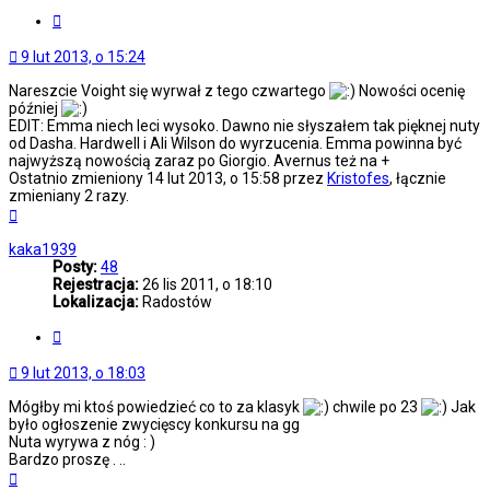
Cytuj
9 lut 2013, o 15:24
Nareszcie Voight się wyrwał z tego czwartego
Nowości ocenię
później
EDIT: Emma niech leci wysoko. Dawno nie słyszałem tak pięknej nuty
od Dasha. Hardwell i Ali Wilson do wyrzucenia. Emma powinna być
najwyższą nowością zaraz po Giorgio. Avernus też na +
Ostatnio zmieniony 14 lut 2013, o 15:58 przez
Kristofes
, łącznie
zmieniany 2 razy.
Na
górę
kaka1939
Posty:
48
Rejestracja:
26 lis 2011, o 18:10
Lokalizacja:
Radostów
Cytuj
9 lut 2013, o 18:03
Mógłby mi ktoś powiedzieć co to za klasyk
chwile po 23
Jak
było ogłoszenie zwycięscy konkursu na gg
Nuta wyrywa z nóg : )
Bardzo proszę . ..
Na