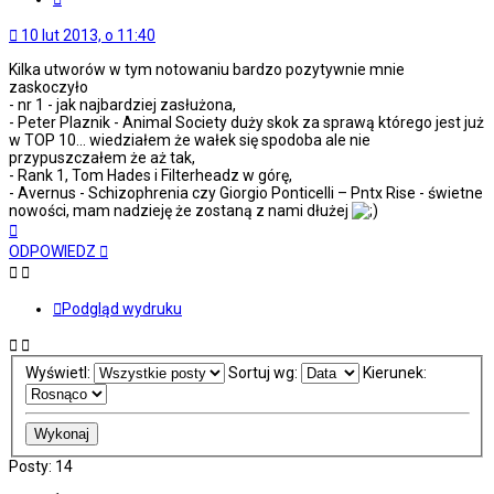
10 lut 2013, o 11:40
Kilka utworów w tym notowaniu bardzo pozytywnie mnie
zaskoczyło
- nr 1 - jak najbardziej zasłużona,
- Peter Plaznik - Animal Society duży skok za sprawą którego jest już
w TOP 10... wiedziałem że wałek się spodoba ale nie
przypuszczałem że aż tak,
- Rank 1, Tom Hades i Filterheadz w górę,
- Avernus - Schizophrenia czy Giorgio Ponticelli – Pntx Rise - świetne
nowości, mam nadzieję że zostaną z nami dłużej
Na
górę
ODPOWIEDZ
Podgląd wydruku
Wyświetl:
Sortuj wg:
Kierunek:
Posty: 14