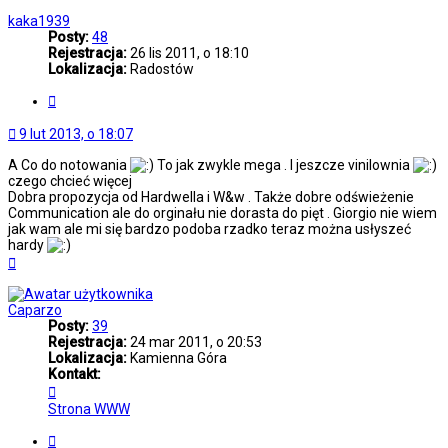
górę
kaka1939
Posty:
48
Rejestracja:
26 lis 2011, o 18:10
Lokalizacja:
Radostów
Cytuj
9 lut 2013, o 18:07
A Co do notowania
To jak zwykle mega . I jeszcze vinilownia
czego chcieć więcej
Dobra propozycja od Hardwella i W&w . Także dobre odświeżenie
Communication ale do orginału nie dorasta do pięt . Giorgio nie wiem
jak wam ale mi się bardzo podoba rzadko teraz można usłyszeć
hardy
Na
górę
Caparzo
Posty:
39
Rejestracja:
24 mar 2011, o 20:53
Lokalizacja:
Kamienna Góra
Kontakt:
Skontaktuj
się
Strona WWW
z
Caparzo
Cytuj