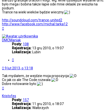
Bardzo gratuluje braciom voigt. Wg. Mnie dzisiejsze wydanie dmc
było mega i bobina także łapie ode mnie oklaski ze weszła na
podium.
Trance na wieki wieków będzie wieczny.
http://soundcloud.com/trance-united2
http://www.facebook.com/michal.tarka12
Na
górę
DMCManiak
Posty:
108
Rejestracja:
13 gru 2010, o 19:07
Lokalizacja:
Lubin
Cytuj
9 lut 2013, o 13:18
Tak myślałem, że wejdzie moja propozycja
Co jak co ale The Code rozwala
Dobre notowanie było
Na
górę
Kristofes
Posty:
157
Rejestracja:
11 gru 2010, o 18:07
Lokalizacja:
Wałbrzych