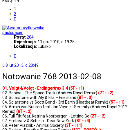
Posty: 14
1
2
Następna
paulspacer
Posty:
204
Rejestracja:
11 gru 2010, o 19:25
Lokalizacja:
Lubsko
Cytuj
8 lut 2013, o 20:49
Notowanie 768 2013-02-08
01. Voigt & Voigt - Erdingertrax 3.4 (5T - ↑1)
02. Bobina - The Space Track (Andrew Rayel Remix)
(7T - ↓2)
03. Solarstone with Aly & Fila – Fireisland
(8T - ↓3)
04. Solarstone vs Scott Bond - 3rd Earth (Heatbeat Remix)
(5T - ↑1)
05. Armin van Buuren feat Jan Vayne - Serenity (Andrew Rayel 2012
Remix)
(8T - ↓2)
06. Full Tilt feat. Katrina Noorbergen - Letting Go
(2T - ↓2)
07. Firebeatz & Schella - Dear New York
(8T - ↑4)
08. Peter Plaznik - Animal Society
(3T - ↑11)