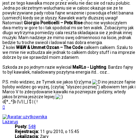
jest ze tego kawalka moze przez wielu nie dac sie od razu polubic.
Jedna po skrzetnym wsluchaniu sie w calosc okazuje sie ze te
powykrzywiane pady robia fajne wrazenie i powoduja efekt banana
(usmiech) kiedy sie je slyszy. Kawalek warty dluzszej uwagi!
Natomiast
Giorgio Ponticelli – Pntx Rise
choc nie wyskoczylem
dwa metry w gore to i tak spodobal mi sie ten walek. Zobaczymy jak
dlugo wytrzyma pomiedzy cala reszta skladajaca sie z jednak innej
muzyki. Mam nadzieje ze mimo swej odmiennosci na liscie, jednak
bedzie tu troche swiecil i ladowal nas dobra energia.
Z kolei
W&W & Ummet Ozcan – The Code
calkiem calkiem. Szalu to
we mnie nie wzbudza ale jednak to calkiem dobry stuff i na imprezie
dobrze by sie sprawdzil moim zdaniem.
Szkoda ze po jednym razie wylecial
MaRLo - Lighting
. Bardzo fajny
to byl kawalek, naladowany pozytyna energia itd... coz...
P.S. milo widziec, ze Tymek sie jakos t(rz)yma
ino jeszcze fajnie
byloby widziec go wyzej, (czytaj: "slyszec pozniej") albowiem ten jak i
Marco V to zdecydowanie kawalki na pozniejsze godziny, wtedy
jakos brzmia jeszcze lepiej
d[*_^]b |\/| |_| $ | ( !
Na
górę
Lazarus
Posty:
548
Rejestracja:
11 gru 2010, o 15:45
Lokalizacja:
Żary