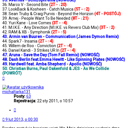
35. Avernus - Schizophrenia (NOWOŚĆ)
36. Marco V - Second Bite
(2T - ↓20)
37. LookBack & Kosheen - Catch Musica
(5T - ↑2)
38. Sean Truby & Craig Purvis - Beyond the Horizon
(4T - POSTÓJ)
39. Arnej - People Want To Be Needed
(8T - ↓21)
40. Yuri Kane - Love Comes
(3T - ↑4)
41. M.I.K.E. - Any Direction (M.I.K.E. vs Revero Club Mix)
(3T - ↑2)
42. RAM & XB - Symphonik
(2T - ↑5)
43. Armin van Buuren - Communication (James Dymon Remix)
44. Spark7 - Insania
(2T - ↑4)
45. Willem de Roo - Conviction
(2T - ↑4)
46. Daniel Kandi - 3 Strikes UR In
(2T - ↑4)
47. Aruna - Save the Day (Tom Fall Remix) (NOWOŚĆ)
48. Dash Berlin feat.Emma Hewitt - Like Spinning Plates (NOWOŚĆ)
49. Hardwell feat. Amba Shepherd - Apollo (NOWOŚĆ)
50. Christian Burns, Paul Oakenfold & JES - As We Collide
(POWRÓT)
Na
górę
michaltarka131
Posty:
63
Rejestracja:
22 sty 2011, o 10:57
Cytuj
9 lut 2013, o 00:30