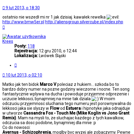
9 lut 2013, o 18:30
ostatnio nie wszedł mi nr 1 jak dzisiaj. kawałek rewelka
http://www.bmw5er.pl
http://aliensgroup.silvercube.pl/index.php
Na
górę
Krees
Posty:
118
Rejestracja:
12 gru 2010, o 12:44
Lokalizacja:
Lwówek Śląski
Cytuj
10 lut 2013, o 02:10
Matko jak ten bidok
Marco V
poleciaz z hukiem... szkoda bo to
bardzo dobry numer na pozne godziny wieczorne i nocne. Ten song
fantastycznie wplywa na ducha i powoduje przyjemne odprezenie i
uczucie lekkosci; bynajmniej na mnie tak dziala
W moim
odczuciu przyjemnosc sluchania tego numeru jest porownywalna do
lekkosci jaka sie slyszy w
Flow
od
Estuera
i hipnotyke jaka odnajduje
w utworze
Cassandra Fox - Touch Me (Mike Koglin vs Jono Grant
Remix)
. Mam na mysli to, ze sluchajac kazdego z tych kawalkow,
odczucia sa dosc podobne, bynajmniej dla mnie :p
Co do nowosci:
Avernus - Schizophrenia
, moglby byc wyzej ale zobaczymy. Pewne