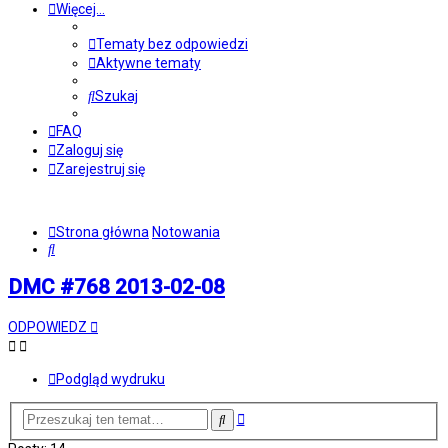
Więcej…
Tematy bez odpowiedzi
Aktywne tematy
Szukaj
FAQ
Zaloguj się
Zarejestruj się
Strona główna
Notowania
Szukaj
DMC #768 2013-02-08
ODPOWIEDZ
Podgląd wydruku
Wyszukiwanie
Szukaj
zaawansowane