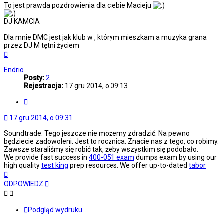
To jest prawda pozdrowienia dla ciebie Macieju
DJ KAMCIA
Dla mnie DMC jest jak klub w , którym mieszkam a muzyka grana
przez DJ M tętni życiem
Na
górę
Endrio
Posty:
2
Rejestracja:
17 gru 2014, o 09:13
Cytuj
17 gru 2014, o 09:31
Soundtrade: Tego jeszcze nie możemy zdradzić. Na pewno
będziecie zadowoleni. Jest to rocznica. Znacie nas z tego, co robimy.
Zawsze staraliśmy się robić tak, żeby wszystkim się podobało.
We provide fast success in
400-051 exam
dumps exam by using our
high quality
test king
prep resources. We offer up-to-dated
tabor
Na
górę
ODPOWIEDZ
Podgląd wydruku