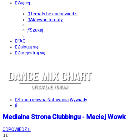
Więcej…
Tematy bez odpowiedzi
Aktywne tematy
Szukaj
FAQ
Zaloguj się
Zarejestruj się
Strona główna
Notowania
Wywiady
Szukaj
Medialna Strona Clubbingu - Maciej Wowk
ODPOWIEDZ