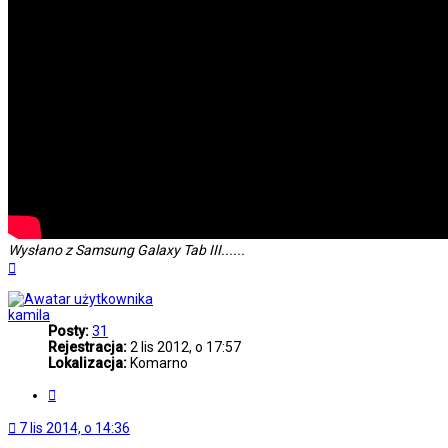
Wysłano z Samsung Galaxy Tab III......
Na
górę
kamila
Posty:
31
Rejestracja:
2 lis 2012, o 17:57
Lokalizacja:
Komarno
Cytuj
7 lis 2014, o 14:36