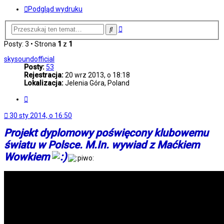
Podgląd wydruku
Wyszukiwanie
Szukaj
zaawansowane
Posty: 3 • Strona
1
z
1
skysoundofficial
Posty:
53
Rejestracja:
20 wrz 2013, o 18:18
Lokalizacja:
Jelenia Góra, Poland
Cytuj
30 sty 2014, o 16:50
Projekt dyplomowy poświęcony klubowemu
światu w Polsce. M.In. wywiad z Maćkiem
Wowkiem