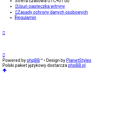
Strefa czasowa
UTC+01:00
Usuń ciasteczka witryny
Zasady ochrony danych osobowych
Regulamin
Powered by
phpBB
™
• Design by
PlanetStyles
Polski pakiet językowy dostarcza
phpBB.pl