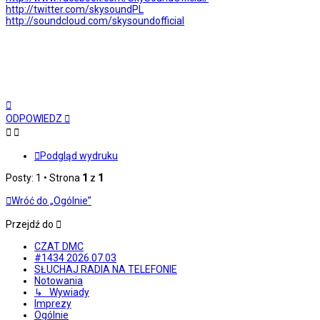
http://twitter.com/skysoundPL
http://soundcloud.com/skysoundofficial
Na
górę
ODPOWIEDZ
Podgląd wydruku
Posty: 1 • Strona
1
z
1
Wróć do „Ogólnie”
Przejdź do
CZAT DMC
#1434 2026.07.03
SŁUCHAJ RADIA NA TELEFONIE
Notowania
↳ Wywiady
Imprezy
Ogólnie