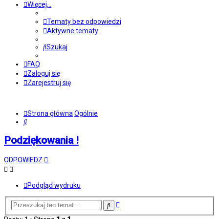
Więcej…
Tematy bez odpowiedzi
Aktywne tematy
Szukaj
FAQ
Zaloguj się
Zarejestruj się
Strona główna
Ogólnie
Szukaj
Podziękowania !
ODPOWIEDZ
Podgląd wydruku
Wyszukiwanie
Szukaj
zaawansowane