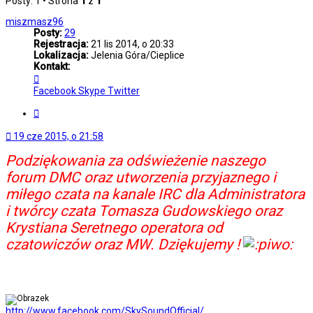
Posty: 1 • Strona
1
z
1
miszmasz96
Posty:
29
Rejestracja:
21 lis 2014, o 20:33
Lokalizacja:
Jelenia Góra/Cieplice
Kontakt:
Skontaktuj
się
Facebook
Skype
Twitter
z
miszmasz96
Cytuj
19 cze 2015, o 21:58
Podziękowania za odświeżenie naszego
forum DMC oraz utworzenia przyjaznego i
miłego czata na kanale IRC dla Administratora
i twórcy czata Tomasza Gudowskiego oraz
Krystiana Seretnego operatora od
czatowiczów oraz MW. Dziękujemy !
http://www.facebook.com/SkySoundOfficial/