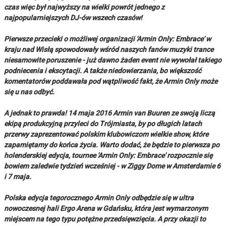
czas więc był najwyższy na wielki powrót jednego z
najpopularniejszych DJ-ów wszech czasów!
Pierwsze przecieki o możliwej organizacji 'Armin Only: Embrace' w
kraju nad Wisłą spowodowały wśród naszych fanów muzyki trance
niesamowite poruszenie - już dawno żaden event nie wywołał takiego
podniecenia i ekscytacji. A także niedowierzania, bo większość
komentatorów poddawała pod wątpliwość fakt, że Armin Only może
się u nas odbyć.
A jednak to prawda! 14 maja 2016 Armin van Buuren ze swoją liczą
ekipą produkcyjną przyleci do Trójmiasta, by po długich latach
przerwy zaprezentować polskim klubowiczom wielkie show, które
zapamiętamy do końca życia. Warto dodać, że będzie to pierwsza po
holenderskiej edycja, tournee 'Armin Only: Embrace' rozpocznie się
bowiem zaledwie tydzień wcześniej - w Ziggy Dome w Amsterdamie 6
i 7 maja.
Polska edycja tegorocznego Armin Only odbędzie się w ultra
nowoczesnej hali Ergo Arena w Gdańsku, która jest wymarzonym
miejscem na tego typu potężne przedsięwzięcia. A przy okazji to