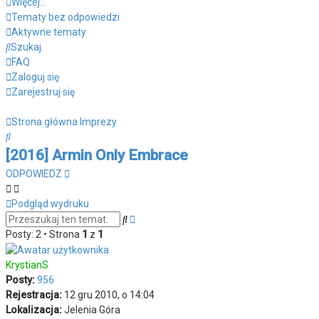
Więcej…
Tematy bez odpowiedzi
Aktywne tematy
Szukaj
FAQ
Zaloguj się
Zarejestruj się
Strona główna
Imprezy
Szukaj
[2016] Armin Only Embrace
ODPOWIEDZ
Podgląd wydruku
Wyszukiwanie
Szukaj
zaawansowane
Posty: 2 • Strona
1
z
1
KrystianS
Posty:
956
Rejestracja:
12 gru 2010, o 14:04
Lokalizacja:
Jelenia Góra