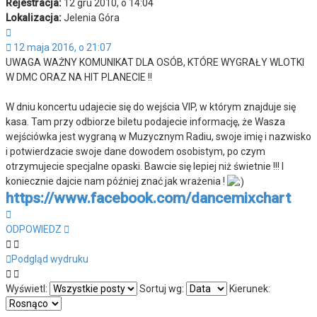
Rejestracja:
12 gru 2010, o 14:04
Lokalizacja:
Jelenia Góra
Cytuj
12 maja 2016, o 21:07
UWAGA WAŻNY KOMUNIKAT DLA OSÓB, KTÓRE WYGRAŁY WLOTKI
W DMC ORAZ NA HIT PLANECIE !!
W dniu koncertu udajecie się do wejścia VIP, w którym znajduje się
kasa. Tam przy odbiorze biletu podajecie informację, że Wasza
wejściówka jest wygraną w Muzycznym Radiu, swoje imię i nazwisko
i potwierdzacie swoje dane dowodem osobistym, po czym
otrzymujecie specjalne opaski. Bawcie się lepiej niż świetnie !!! I
koniecznie dajcie nam później znać jak wrażenia !
https://www.facebook.com/dancemixchart
Na
górę
ODPOWIEDZ
Podgląd wydruku
Wyświetl:
Sortuj wg:
Kierunek: