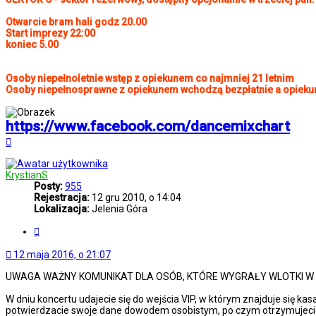
Otwarcie bram hali godz 20.00
Start imprezy 22:00
koniec 5.00
Osoby niepełnoletnie wstęp z opiekunem co najmniej 21 letnim
Osoby niepełnosprawne z opiekunem wchodzą bezpłatnie a opiekun
https://www.facebook.com/dancemixchart
Na
górę
KrystianS
Posty:
955
Rejestracja:
12 gru 2010, o 14:04
Lokalizacja:
Jelenia Góra
Cytuj
12 maja 2016, o 21:07
UWAGA WAŻNY KOMUNIKAT DLA OSÓB, KTÓRE WYGRAŁY WLOTKI W DM
W dniu koncertu udajecie się do wejścia VIP, w którym znajduje się k
potwierdzacie swoje dane dowodem osobistym, po czym otrzymujecie spec