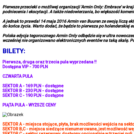
Pierwsze przecieki o możliwej organizacji 'Armin Only: Embrace' w k
podniecenia i ekscytacji. A także niedowierzania, bo większość kome
A jednak to prawda! 14 maja 2016 Armin van Buuren ze swoją liczą ek
do końca życia. Warto dodać, że będzie to pierwsza po holenderskiej e
Polska edycja tegorocznego Armin Only odbędzie się w ultra nowoczesn
wcześniej nie organizowano elektronicznych eventów na taką skalę. Pon
BILETY:
Pierwsza, druga oraz trzecia pula wyprzedana !!
Dostępna VIP - 700 PLN
CZWARTA PULA
SEKTOR A - 169 PLN - dostępne
SEKTOR B - 230 PLN - dostępne
SEKTOR C - 190 PLN - dostępne
PIĄTA PULA - WYŻSZE CENY
SEKTOR A - miejsca stojące, płyta, brak możliwości wejścia na sekto
SEKTOR B,C - miejsca siedzące nienumerowane, jest możliwość wejś
SEKTOR C - sektor rezerwowy, dostępny opcjonalnie w trzeciej puli.