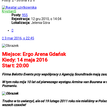
Posty: 2 • Strona
1
z
1
KrystianS
Posty:
955
Rejestracja:
12 gru 2010, o 14:04
Lokalizacja:
Jelenia Góra
Cytuj
3 mar 2016, o 22:45
Miejsce: Ergo Arena Gdańsk
Kiedy: 14 maja 2016
Start: 20:00
Firma Belotto Events przy współpracy z Agencją Soundtrade mają zas
W tym roku mija 10 lat od pierwszego występu Armina van Buurena w n
Poznaniu.
Trudno w to uwierzyć, ale od 19 lutego 2011 roku nie mieliśmy w Pol
wszech czasów!