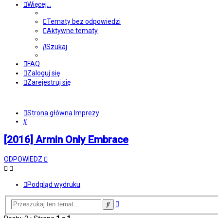
Więcej…
Tematy bez odpowiedzi
Aktywne tematy
Szukaj
FAQ
Zaloguj się
Zarejestruj się
Strona główna
Imprezy
Szukaj
[2016] Armin Only Embrace
ODPOWIEDZ
Podgląd wydruku
Wyszukiwanie
Szukaj
zaawansowane