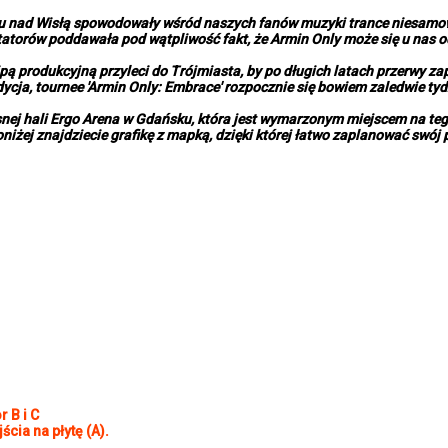
raju nad Wisłą spowodowały wśród naszych fanów muzyki trance niesamow
ntatorów poddawała pod wątpliwość fakt, że Armin Only może się u nas o
ipą produkcyjną przyleci do Trójmiasta, by po długich latach przerwy 
dycja, tournee 'Armin Only: Embrace' rozpocznie się bowiem zaledwie ty
ej hali Ergo Arena w Gdańsku, która jest wymarzonym miejscem na tego 
iżej znajdziecie grafikę z mapką, dzięki której łatwo zaplanować swój 
r B i C
cia na płytę (A).