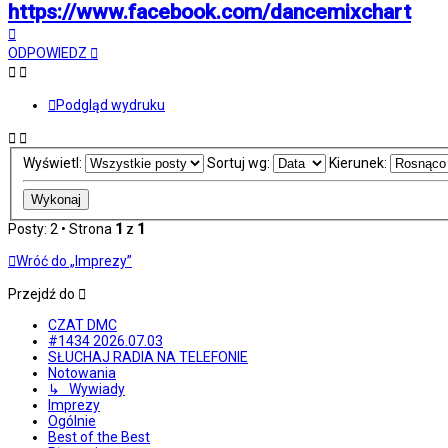
https://www.facebook.com/dancemixchart
Na
górę
ODPOWIEDZ
Podgląd wydruku
Wyświetl:
Sortuj wg:
Kierunek:
Posty: 2 • Strona
1
z
1
Wróć do „Imprezy”
Przejdź do
CZAT DMC
#1434 2026.07.03
SŁUCHAJ RADIA NA TELEFONIE
Notowania
↳ Wywiady
Imprezy
Ogólnie
Best of the Best