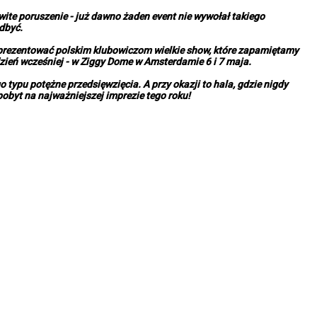
ite poruszenie - już dawno żaden event nie wywołał takiego
dbyć.
zaprezentować polskim klubowiczom wielkie show, które zapamiętamy
dzień wcześniej - w Ziggy Dome w Amsterdamie 6 i 7 maja.
typu potężne przedsięwzięcia. A przy okazji to hala, gdzie nigdy
pobyt na najważniejszej imprezie tego roku!