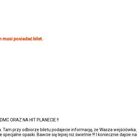
 musi posiadać bilet.
C ORAZ NA HIT PLANECIE !!
asa. Tam przy odbiorze biletu podajecie informację, że Wasza wejściówk
jalne opaski. Bawcie się lepiej niż świetnie !!! I koniecznie dajcie n