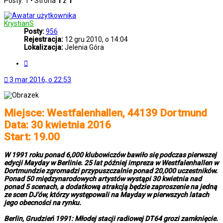
Posty: 1 • Strona
1
z
1
KrystianS
Posty:
956
Rejestracja:
12 gru 2010, o 14:04
Lokalizacja:
Jelenia Góra
Cytuj
3 mar 2016, o 22:53
Miejsce: Westfalenhallen, 44139 Dortmund
Data: 30 kwietnia 2016
Start: 19.00
W 1991 roku ponad 6,000 klubowiczów bawiło się podczas pierwszej
edycji Mayday w Berlinie. 25 lat później impreza w Westfalenhallen w
Dortmundzie zgromadzi przypuszczalnie ponad 20,000 uczestników.
Ponad 50 międzynarodowych artystów wystąpi 30 kwietnia nad
ponad 5 scenach, a dodatkową atrakcją będzie zaproszenie na jedną
ze scen DJ'ów, którzy występowali na Mayday w pierwszych latach
jego obecności na rynku.
Berlin, Grudzień 1991: Młodej stacji radiowej DT64 grozi zamknięcie.