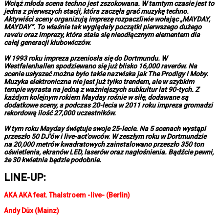
Wciąż młoda scena techno jest zszokowana. W tamtym czasie jest to
jedna z pierwszych stacji, która zaczęła grać muzykę techno.
Aktywiści sceny organizują imprezę rozpaczliwie wołając „MAYDAY,
MAYDAY”. To właśnie tak wyglądały początki pierwszego dużego
rave'u oraz imprezy, która stała się nieodłącznym elementem dla
całej generacji klubowiczów.
W 1993 roku impreza przeniosła się do Dortmundu. W
Westfalenhallen spodziewano się już blisko 16,000 raverów. Na
scenie usłyszeć można było takie nazwiska jak The Prodigy i Moby.
Muzyka elektroniczna nie jest już tylko trendem, ale w szybkim
tempie wyrasta na jedną z ważniejszych subkultur lat 90-tych. Z
każdym kolejnym rokiem Mayday rośnie w siłę, dodawane są
dodatkowe sceny, a podczas 20-lecia w 2011 roku impreza gromadzi
rekordową ilość 27,000 uczestników.
W tym roku Mayday świętuje swoje 25-lecie. Na 5 scenach wystąpi
przeszło 50 DJ'ów i live-act'owców. W zeszłym roku w Dortmundzie
na 20,000 metrów kwadratowych zainstalowano przeszło 350 ton
oświetlenia, ekranów LED, laserów oraz nagłośnienia. Bądźcie pewni,
że 30 kwietnia będzie podobnie.
LINE-UP:
AKA AKA feat. Thalstroem -live- (Berlin)
Andy Düx (Mainz)