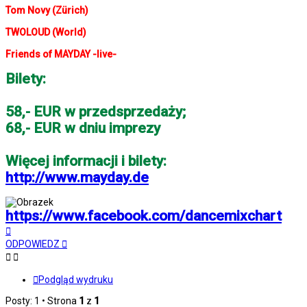
Tom Novy (Zürich)
TWOLOUD (World)
Friends of MAYDAY -live-
Bilety:
58,- EUR w przedsprzedaży;
68,- EUR w dniu imprezy
Więcej informacji i bilety:
http://www.mayday.de
https://www.facebook.com/dancemixchart
Na
górę
ODPOWIEDZ
Podgląd wydruku
Posty: 1 • Strona
1
z
1