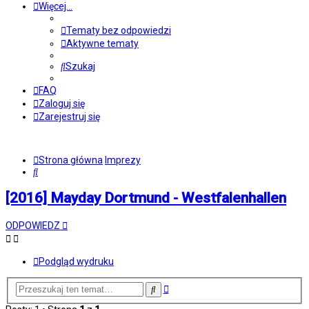
Więcej…
Tematy bez odpowiedzi
Aktywne tematy
Szukaj
FAQ
Zaloguj się
Zarejestruj się
Strona główna
Imprezy
Szukaj
[2016] Mayday Dortmund - Westfalenhallen
ODPOWIEDZ
Podgląd wydruku
Wyszukiwanie
Szukaj
zaawansowane