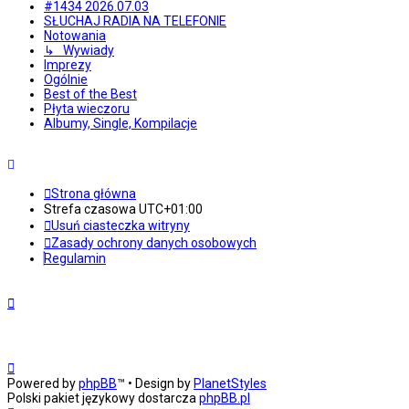
#1434 2026.07.03
SŁUCHAJ RADIA NA TELEFONIE
Notowania
↳ Wywiady
Imprezy
Ogólnie
Best of the Best
Płyta wieczoru
Albumy, Single, Kompilacje
Strona główna
Strefa czasowa
UTC+01:00
Usuń ciasteczka witryny
Zasady ochrony danych osobowych
Regulamin
Powered by
phpBB
™
• Design by
PlanetStyles
Polski pakiet językowy dostarcza
phpBB.pl