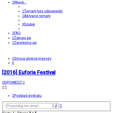
Więcej…
Tematy bez odpowiedzi
Aktywne tematy
Szukaj
FAQ
Zaloguj się
Zarejestruj się
Strona główna
Imprezy
Szukaj
[2016] Euforia Festival
ODPOWIEDZ
Podgląd wydruku
Wyszukiwanie
Szukaj
zaawansowane