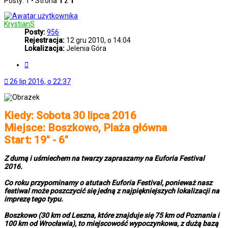
Posty: 1 • Strona
1
z
1
KrystianS
Posty:
956
Rejestracja:
12 gru 2010, o 14:04
Lokalizacja:
Jelenia Góra
Cytuj
26 lip 2016, o 22:37
Kiedy: Sobota 30 lipca 2016
Miejsce: Boszkowo, Plaża główna
Start: 19" - 6"
Z dumą i uśmiechem na twarzy zapraszamy na Euforia Festival
2016.
Co roku przypominamy o atutach Euforia Festival, ponieważ nasz
festiwal może poszczycić się jedną z najpiękniejszych lokalizacji na
imprezę tego typu.
Boszkowo (30 km od Leszna, które znajduje się 75 km od Poznania i
100 km od Wrocławia), to miejscowość wypoczynkowa, z dużą bazą