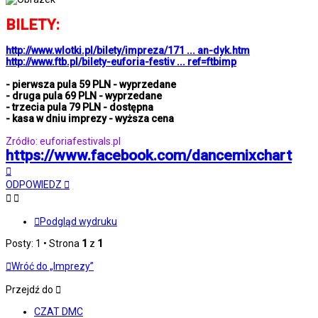
BILETY:
http://www.wlotki.pl/bilety/impreza/171 ... an-dyk.htm
http://www.ftb.pl/bilety-euforia-festiv ... ref=ftbimp
- pierwsza pula 59 PLN - wyprzedane
- druga pula 69 PLN - wyprzedane
- trzecia pula 79 PLN - dostępna
- kasa w dniu imprezy - wyższa cena
Zródło: euforiafestivals.pl
https://www.facebook.com/dancemixchart
Na
górę
ODPOWIEDZ
Podgląd wydruku
Posty: 1 • Strona
1
z
1
Wróć do „Imprezy”
Przejdź do
CZAT DMC