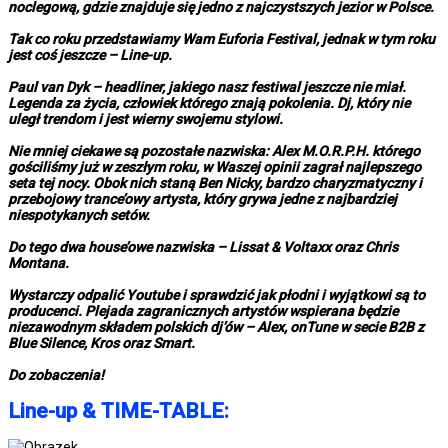
noclegową, gdzie znajduje się jedno z najczystszych jezior w Polsce.
Tak co roku przedstawiamy Wam Euforia Festival, jednak w tym roku
jest coś jeszcze – Line-up.
Paul van Dyk – headliner, jakiego nasz festiwal jeszcze nie miał.
Legenda za życia, człowiek którego znają pokolenia. Dj, który nie
uległ trendom i jest wierny swojemu stylowi.
Nie mniej ciekawe są pozostałe nazwiska: Alex M.O.R.P.H. którego
gościliśmy już w zeszłym roku, w Waszej opinii zagrał najlepszego
seta tej nocy. Obok nich staną Ben Nicky, bardzo charyzmatyczny i
przebojowy trance’owy artysta, który grywa jedne z najbardziej
niespotykanych setów.
Do tego dwa house’owe nazwiska – Lissat & Voltaxx oraz Chris
Montana.
Wystarczy odpalić Youtube i sprawdzić jak płodni i wyjątkowi są to
producenci. Plejada zagranicznych artystów wspierana będzie
niezawodnym składem polskich dj’ów – Alex, onTune w secie B2B z
Blue Silence, Kros oraz Smart.
Do zobaczenia!
Line-up & TIME-TABLE: