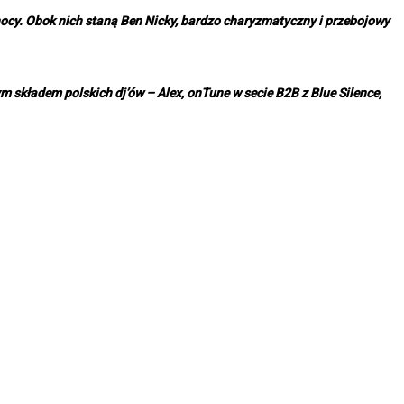
 nocy. Obok nich staną Ben Nicky, bardzo charyzmatyczny i przebojowy
 składem polskich dj’ów – Alex, onTune w secie B2B z Blue Silence,