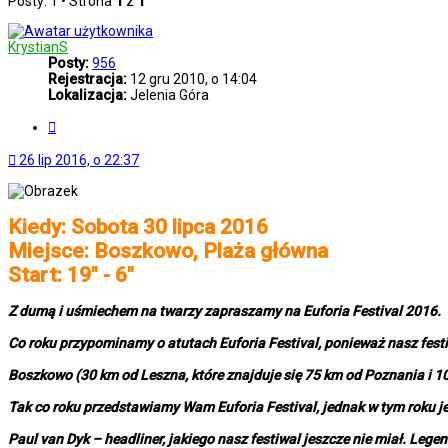
Posty: 1 • Strona
1
z
1
KrystianS
Posty:
956
Rejestracja:
12 gru 2010, o 14:04
Lokalizacja:
Jelenia Góra
Cytuj
26 lip 2016, o 22:37
Kiedy: Sobota 30 lipca 2016
Miejsce: Boszkowo, Plaża główna
Start: 19" - 6"
Z dumą i uśmiechem na twarzy zapraszamy na Euforia Festival 2016.
Co roku przypominamy o atutach Euforia Festival, ponieważ nasz festiw
Boszkowo (30 km od Leszna, które znajduje się 75 km od Poznania i 1
Tak co roku przedstawiamy Wam Euforia Festival, jednak w tym roku je
Paul van Dyk – headliner, jakiego nasz festiwal jeszcze nie miał. Legen