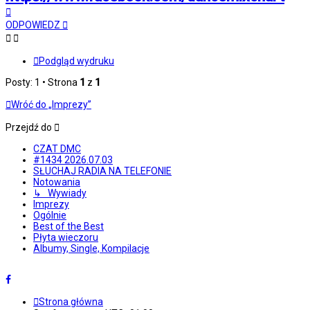
Na
górę
ODPOWIEDZ
Podgląd wydruku
Posty: 1 • Strona
1
z
1
Wróć do „Imprezy”
Przejdź do
CZAT DMC
#1434 2026.07.03
SŁUCHAJ RADIA NA TELEFONIE
Notowania
↳ Wywiady
Imprezy
Ogólnie
Best of the Best
Płyta wieczoru
Albumy, Single, Kompilacje
Strona główna