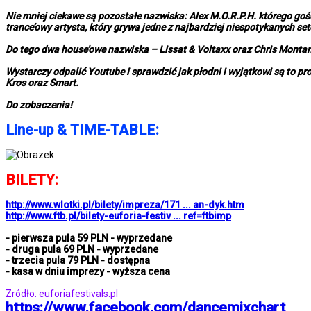
Nie mniej ciekawe są pozostałe nazwiska: Alex M.O.R.P.H. którego gośc
trance’owy artysta, który grywa jedne z najbardziej niespotykanych se
Do tego dwa house’owe nazwiska – Lissat & Voltaxx oraz Chris Monta
Wystarczy odpalić Youtube i sprawdzić jak płodni i wyjątkowi są to p
Kros oraz Smart.
Do zobaczenia!
Line-up & TIME-TABLE:
BILETY:
http://www.wlotki.pl/bilety/impreza/171 ... an-dyk.htm
http://www.ftb.pl/bilety-euforia-festiv ... ref=ftbimp
- pierwsza pula 59 PLN - wyprzedane
- druga pula 69 PLN - wyprzedane
- trzecia pula 79 PLN - dostępna
- kasa w dniu imprezy - wyższa cena
Zródło: euforiafestivals.pl
https://www.facebook.com/dancemixchart