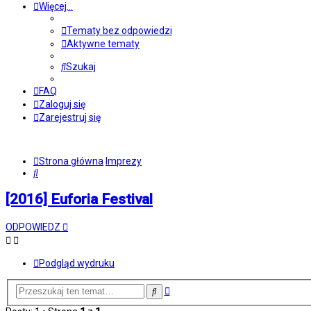
Więcej…
Tematy bez odpowiedzi
Aktywne tematy
Szukaj
FAQ
Zaloguj się
Zarejestruj się
Strona główna
Imprezy
Szukaj
[2016] Euforia Festival
ODPOWIEDZ
Podgląd wydruku
Wyszukiwanie
Szukaj
zaawansowane