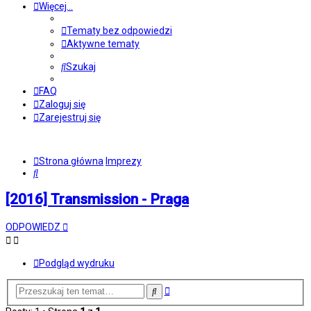
Więcej…
Tematy bez odpowiedzi
Aktywne tematy
Szukaj
FAQ
Zaloguj się
Zarejestruj się
Strona główna
Imprezy
Szukaj
[2016] Transmission - Praga
ODPOWIEDZ
Podgląd wydruku
Wyszukiwanie
Szukaj
zaawansowane