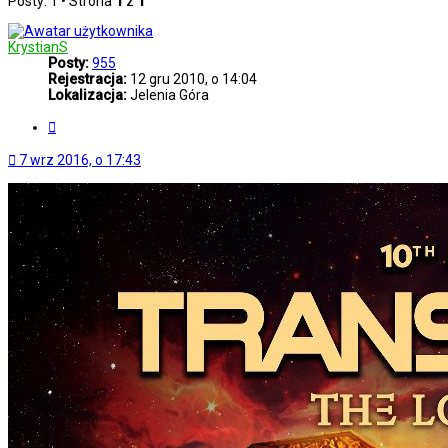
Posty: 1 • Strona
1
z
1
KrystianS
Posty:
955
Rejestracja:
12 gru 2010, o 14:04
Lokalizacja:
Jelenia Góra
Cytuj
7 wrz 2016, o 17:43