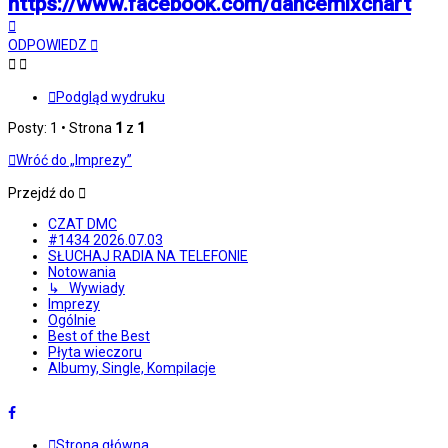
https://www.facebook.com/dancemixchart
Na
górę
ODPOWIEDZ
Podgląd wydruku
Posty: 1 • Strona
1
z
1
Wróć do „Imprezy”
Przejdź do
CZAT DMC
#1434 2026.07.03
SŁUCHAJ RADIA NA TELEFONIE
Notowania
↳ Wywiady
Imprezy
Ogólnie
Best of the Best
Płyta wieczoru
Albumy, Single, Kompilacje
Strona główna