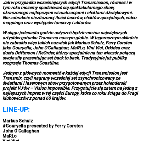
Jak w przypadku wcześniejszych edycji Transmission, również i w
tym roku możemy spodziewać się spektakularnego show,
okraszonego najlepszymi wizualizacjami i efektami dźwiękowymi.
Nie zabraknie niezliczonej ilości laserów, efektów specjalnych, video
mappingu oraz występów tancerzy i aktorów.
W ciągu jedenastu godzin usłyszeć będzie można największych
artystów gatunku Trance na naszym globie. W tegorocznym składzie
nie zabrakło więc takich nazwisk jak Markus Schulz, Ferry Corsten
jako Gouryella, John O'Callaghan, MaRLo, Vini Vici, Orkidea oraz
duetu Driftmoon i ReOrder, którzy specjalnie na ten wieczór połączą
swoje siły prezentując set back to back. Tradycyjnie już publikę
rozgrzeje Thomas Coastline.
Jednym z głównych momentów każdej edycji Transmission jest
Transmix, czyli nagrany wcześniej set zsynchronizowany ze
światłami i laserowym show przygotowanym przez holenderski
projekt VJ'ów – Vision Impossible. Przygotujcie się zatem na jedną z
najlepszych imprez w tej części Europy, która co roku ściąga do Pragi
klubowiczów z ponad 60 krajów.
LINE-UP:
Markus Schulz
#Gouryella presented by Ferry Corsten
John O'Callaghan
MaRLo