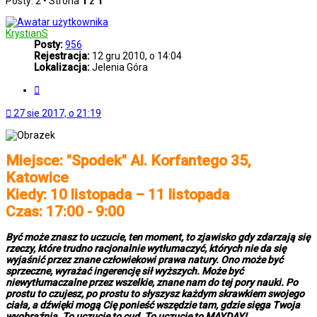
Posty: 2 • Strona
1
z
1
KrystianS
Posty:
956
Rejestracja:
12 gru 2010, o 14:04
Lokalizacja:
Jelenia Góra
Cytuj
27 sie 2017, o 21:19
Miejsce: "Spodek" Al. Korfantego 35,
Katowice
Kiedy: 10 listopada – 11 listopada
Czas: 17:00 - 9:00
Być może znasz to uczucie, ten moment, to zjawisko gdy zdarzają się
rzeczy, które trudno racjonalnie wytłumaczyć, których nie da się
wyjaśnić przez znane człowiekowi prawa natury. Ono może być
sprzeczne, wyrażać ingerencję sił wyższych. Może być
niewytłumaczalne przez wszelkie, znane nam do tej pory nauki. Po
prostu to czujesz, po prostu to słyszysz każdym skrawkiem swojego
ciała, a dźwięki mogą Cię ponieść wszędzie tam, gdzie sięga Twoja
wyobraźnia. To uczucie to cud. To uczucie to MAYDAY!