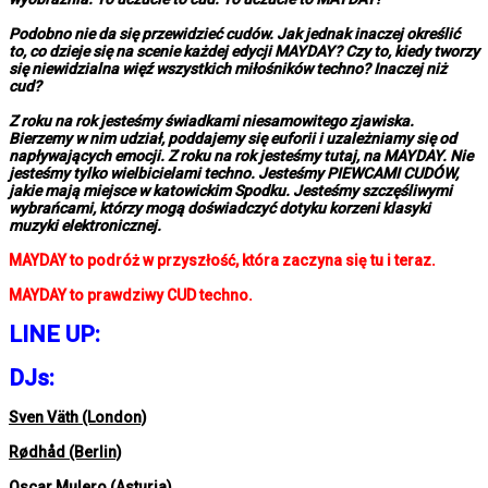
Podobno nie da się przewidzieć cudów. Jak jednak inaczej określić
to, co dzieje się na scenie każdej edycji MAYDAY? Czy to, kiedy tworzy
się niewidzialna więź wszystkich miłośników techno? Inaczej niż
cud?
Z roku na rok jesteśmy świadkami niesamowitego zjawiska.
Bierzemy w nim udział, poddajemy się euforii i uzależniamy się od
napływających emocji. Z roku na rok jesteśmy tutaj, na MAYDAY. Nie
jesteśmy tylko wielbicielami techno. Jesteśmy PIEWCAMI CUDÓW,
jakie mają miejsce w katowickim Spodku. Jesteśmy szczęśliwymi
wybrańcami, którzy mogą doświadczyć dotyku korzeni klasyki
muzyki elektronicznej.
MAYDAY to podróż w przyszłość, która zaczyna się tu i teraz.
MAYDAY to prawdziwy CUD techno.
LINE UP:
DJs:
Sven Väth (London)
Rødhåd (Berlin)
Oscar Mulero (Asturia)