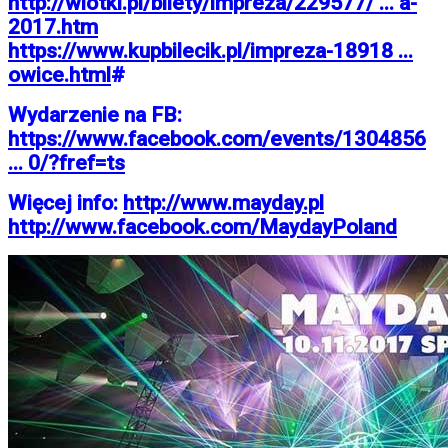
http://wlotki.pl/bilety/impreza/229577/ ... a-
2017.htm
https://www.kupbilecik.pl/impreza-18918 ...
owice.html
#
Wydarzenie na FB:
https://www.facebook.com/events/1304856
... 0/?fref=ts
Więcej info:
http://www.mayday.pl
http://www.facebook.com/MaydayPoland