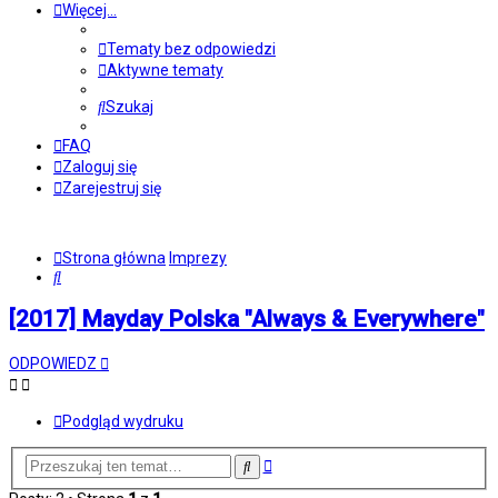
Więcej…
Tematy bez odpowiedzi
Aktywne tematy
Szukaj
FAQ
Zaloguj się
Zarejestruj się
Strona główna
Imprezy
Szukaj
[2017] Mayday Polska "Always & Everywhere"
ODPOWIEDZ
Podgląd wydruku
Wyszukiwanie
Szukaj
zaawansowane