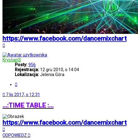
https://www.facebook.com/dancemixchart
Na
górę
KrystianS
Posty:
956
Rejestracja:
12 gru 2010, o 14:04
Lokalizacja:
Jelenia Góra
Cytuj
7 lis 2017, o 12:31
...:TIME TABLE :...
https://www.facebook.com/dancemixchart
Na
górę
ODPOWIEDZ