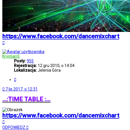
https://www.facebook.com/dancemixchart
Na
górę
KrystianS
Posty:
955
Rejestracja:
12 gru 2010, o 14:04
Lokalizacja:
Jelenia Góra
Cytuj
7 lis 2017, o 12:31
...:TIME TABLE :...
https://www.facebook.com/dancemixchart
Na
górę
ODPOWIEDZ