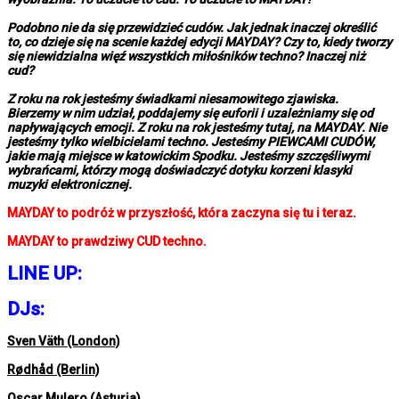
Podobno nie da się przewidzieć cudów. Jak jednak inaczej określić
to, co dzieje się na scenie każdej edycji MAYDAY? Czy to, kiedy tworzy
się niewidzialna więź wszystkich miłośników techno? Inaczej niż
cud?
Z roku na rok jesteśmy świadkami niesamowitego zjawiska.
Bierzemy w nim udział, poddajemy się euforii i uzależniamy się od
napływających emocji. Z roku na rok jesteśmy tutaj, na MAYDAY. Nie
jesteśmy tylko wielbicielami techno. Jesteśmy PIEWCAMI CUDÓW,
jakie mają miejsce w katowickim Spodku. Jesteśmy szczęśliwymi
wybrańcami, którzy mogą doświadczyć dotyku korzeni klasyki
muzyki elektronicznej.
MAYDAY to podróż w przyszłość, która zaczyna się tu i teraz.
MAYDAY to prawdziwy CUD techno.
LINE UP:
DJs:
Sven Väth (London)
Rødhåd (Berlin)
Oscar Mulero (Asturia)