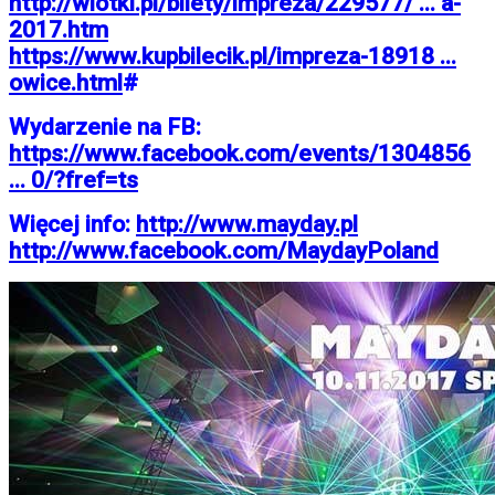
http://wlotki.pl/bilety/impreza/229577/ ... a-
2017.htm
https://www.kupbilecik.pl/impreza-18918 ...
owice.html
#
Wydarzenie na FB:
https://www.facebook.com/events/1304856
... 0/?fref=ts
Więcej info:
http://www.mayday.pl
http://www.facebook.com/MaydayPoland