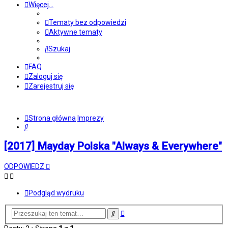
Więcej…
Tematy bez odpowiedzi
Aktywne tematy
Szukaj
FAQ
Zaloguj się
Zarejestruj się
Strona główna
Imprezy
Szukaj
[2017] Mayday Polska "Always & Everywhere"
ODPOWIEDZ
Podgląd wydruku
Wyszukiwanie
Szukaj
zaawansowane