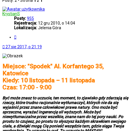
Posty: 2 • Strona
1
z
1
KrystianS
Posty:
955
Rejestracja:
12 gru 2010, o 14:04
Lokalizacja:
Jelenia Góra
Cytuj
27 sie 2017, o 21:19
Miejsce: "Spodek" Al. Korfantego 35,
Katowice
Kiedy: 10 listopada – 11 listopada
Czas: 17:00 - 9:00
Być może znasz to uczucie, ten moment, to zjawisko gdy zdarzają się
rzeczy, które trudno racjonalnie wytłumaczyć, których nie da się
wyjaśnić przez znane człowiekowi prawa natury. Ono może być
sprzeczne, wyrażać ingerencję sił wyższych. Może być
niewytłumaczalne przez wszelkie, znane nam do tej pory nauki. Po
prostu to czujesz, po prostu to słyszysz każdym skrawkiem swojego
ciała, a dźwięki mogą Cię ponieść wszędzie tam, gdzie sięga Twoja
wyobraźnia. To uczucie to cud. To uczucie to MAYDAY!