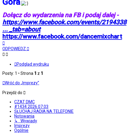
Góra
Dołącz do wydarzenia na FB i podaj dalej -
https://www.facebook.com/events/2194338
... _tab=about
https://www.facebook.com/dancemixchart
Na
górę
ODPOWIEDZ
Podgląd wydruku
Posty: 1 • Strona
1
z
1
Wróć do „Imprezy”
Przejdź do
CZAT DMC
#1434 2026.07.03
SŁUCHAJ RADIA NA TELEFONIE
Notowania
↳ Wywiady
Imprezy
Ogólnie