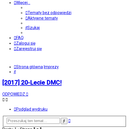
Więcej…
Tematy bez odpowiedzi
Aktywne tematy
Szukaj
FAQ
Zaloguj się
Zarejestruj się
Strona główna
Imprezy
Szukaj
[2017] 20-Lecie DMC!
ODPOWIEDZ
Podgląd wydruku
Wyszukiwanie
Szukaj
zaawansowane