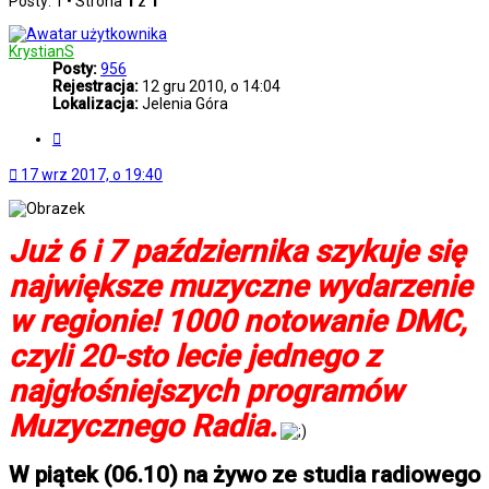
Posty: 1 • Strona
1
z
1
KrystianS
Posty:
956
Rejestracja:
12 gru 2010, o 14:04
Lokalizacja:
Jelenia Góra
Cytuj
17 wrz 2017, o 19:40
Już 6 i 7 października szykuje się
największe muzyczne wydarzenie
w regionie! 1000 notowanie DMC,
czyli 20-sto lecie jednego z
najgłośniejszych programów
Muzycznego Radia.
W piątek (06.10) na żywo ze studia radiowego