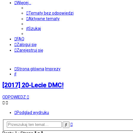
Więcej…
Tematy bez odpowiedzi
Aktywne tematy
Szukaj
FAQ
Zaloguj się
Zarejestruj się
Strona główna
Imprezy
Szukaj
[2017] 20-Lecie DMC!
ODPOWIEDZ
Podgląd wydruku
Wyszukiwanie
Szukaj
zaawansowane