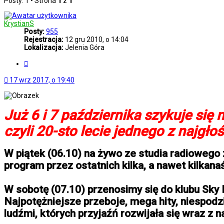
Posty: 1 • Strona
1
z
1
KrystianS
Posty:
955
Rejestracja:
12 gru 2010, o 14:04
Lokalizacja:
Jelenia Góra
Cytuj
17 wrz 2017, o 19:40
Już 6 i 7 października szykuje si
czyli 20-sto lecie jednego z najg
W piątek (06.10) na żywo ze studia radiowego
program przez ostatnich kilka, a nawet kilkanaśc
W sobotę (07.10) przenosimy się do klubu Sky
Najpotężniejsze przeboje, mega hity, niespodzi
ludźmi, których przyjaźń rozwijała się wraz 