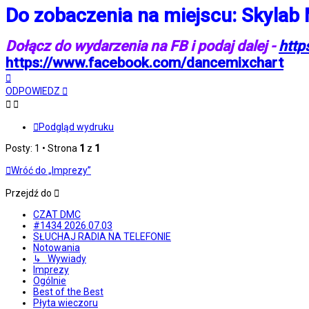
Do zobaczenia na miejscu: Skylab M
Dołącz do wydarzenia na FB i podaj dalej -
http
https://www.facebook.com/dancemixchart
Na
górę
ODPOWIEDZ
Podgląd wydruku
Posty: 1 • Strona
1
z
1
Wróć do „Imprezy”
Przejdź do
CZAT DMC
#1434 2026.07.03
SŁUCHAJ RADIA NA TELEFONIE
Notowania
↳ Wywiady
Imprezy
Ogólnie
Best of the Best
Płyta wieczoru