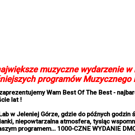
ę największe muzyczne wydarzenie w
łośniejszych programów Muzycznego 
 zaprezentujemy Wam Best Of The Best - najbard
ie lat !
 Lab w Jeleniej Górze, gdzie do późnych godzin
anki, niepowtarzalna atmosfera, tysiąc wspomni
z naszym programem... 1000-CZNE WYDANIE DMC -