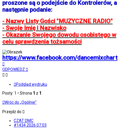
proszone są o podejście do Kontrolerów, a
następnie podanie:
- Nazwy Listy Gości "MUZYCZNE RADIO"
- Swoje Imię i Nazwisko
- Okazanie Swojego dowodu osobistego w
celu sprawdzenia tożsamości
https://www.facebook.com/dancemixchart
Na
górę
ODPOWIEDZ
Podgląd wydruku
Posty: 1 • Strona
1
z
1
Wróć do „Ogólnie”
Przejdź do
CZAT DMC
#1434 2026.07.03