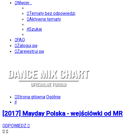
Więcej…
Tematy bez odpowiedzi
Aktywne tematy
Szukaj
FAQ
Zaloguj się
Zarejestruj się
Strona główna
Ogólnie
Szukaj
[2017] Mayday Polska - wejściówki od MR
ODPOWIEDZ