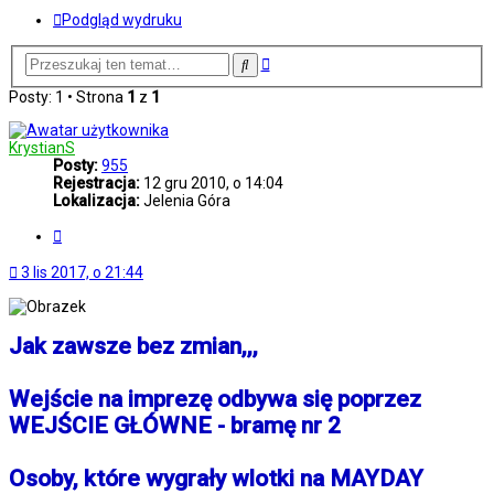
Podgląd wydruku
Wyszukiwanie
Szukaj
zaawansowane
Posty: 1 • Strona
1
z
1
KrystianS
Posty:
955
Rejestracja:
12 gru 2010, o 14:04
Lokalizacja:
Jelenia Góra
Cytuj
3 lis 2017, o 21:44
Jak zawsze bez zmian,,,
Wejście na imprezę odbywa się poprzez
WEJŚCIE GŁÓWNE - bramę nr 2
Osoby, które wygrały wlotki na MAYDAY