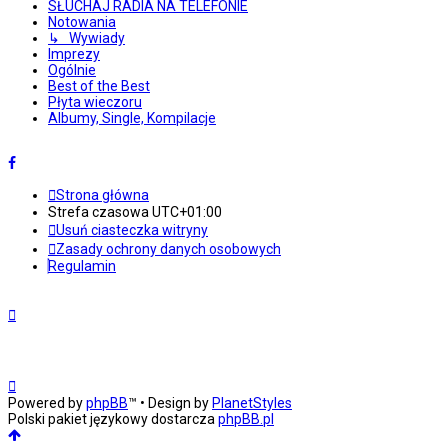
SŁUCHAJ RADIA NA TELEFONIE
Notowania
↳ Wywiady
Imprezy
Ogólnie
Best of the Best
Płyta wieczoru
Albumy, Single, Kompilacje
Strona główna
Strefa czasowa
UTC+01:00
Usuń ciasteczka witryny
Zasady ochrony danych osobowych
Regulamin
Powered by
phpBB
™
• Design by
PlanetStyles
Polski pakiet językowy dostarcza
phpBB.pl