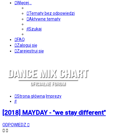
Więcej…
Tematy bez odpowiedzi
Aktywne tematy
Szukaj
FAQ
Zaloguj się
Zarejestruj się
Strona główna
Imprezy
Szukaj
[2018] MAYDAY - "we stay different"
ODPOWIEDZ