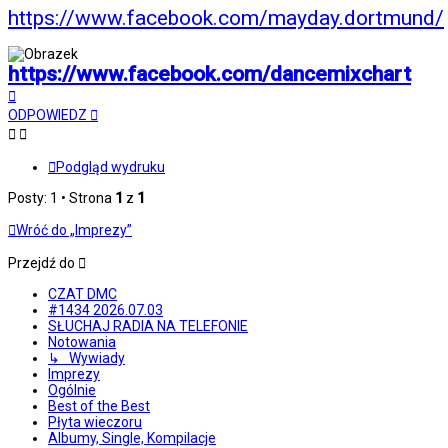
https://www.facebook.com/mayday.dortmund/
https://www.facebook.com/dancemixchart
Na
górę
ODPOWIEDZ
Podgląd wydruku
Posty: 1 • Strona
1
z
1
Wróć do „Imprezy”
Przejdź do
CZAT DMC
#1434 2026.07.03
SŁUCHAJ RADIA NA TELEFONIE
Notowania
↳ Wywiady
Imprezy
Ogólnie
Best of the Best
Płyta wieczoru
Albumy, Single, Kompilacje