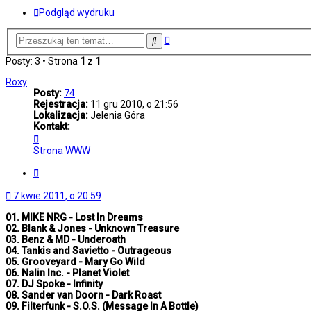
Podgląd wydruku
Wyszukiwanie
Szukaj
zaawansowane
Posty: 3 • Strona
1
z
1
Roxy
Posty:
74
Rejestracja:
11 gru 2010, o 21:56
Lokalizacja:
Jelenia Góra
Kontakt:
Skontaktuj
się
Strona WWW
z
Roxy
Cytuj
7 kwie 2011, o 20:59
01. MIKE NRG - Lost In Dreams
02. Blank & Jones - Unknown Treasure
03. Benz & MD - Underoath
04. Tankis and Savietto - Outrageous
05. Grooveyard - Mary Go Wild
06. Nalin Inc. - Planet Violet
07. DJ Spoke - Infinity
08. Sander van Doorn - Dark Roast
09. Filterfunk - S.O.S. (Message In A Bottle)