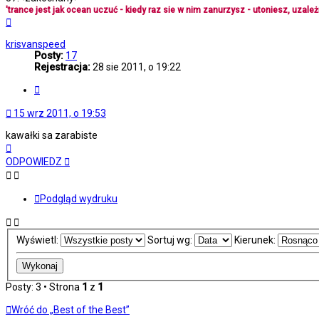
'trance jest jak ocean uczuć - kiedy raz sie w nim zanurzysz - utoniesz, uzależn
Na
górę
krisvanspeed
Posty:
17
Rejestracja:
28 sie 2011, o 19:22
Cytuj
15 wrz 2011, o 19:53
kawałki sa zarabiste
Na
górę
ODPOWIEDZ
Podgląd wydruku
Wyświetl:
Sortuj wg:
Kierunek:
Posty: 3 • Strona
1
z
1
Wróć do „Best of the Best”