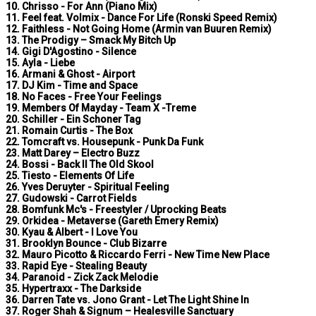
10. Chrisso - For Ann (Piano Mix)
11. Feel feat. Volmix - Dance For Life (Ronski Speed Remix)
12. Faithless - Not Going Home (Armin van Buuren Remix)
13. The Prodigy – Smack My Bitch Up
14. Gigi D'Agostino - Silence
15. Ayla - Liebe
16. Armani & Ghost - Airport
17. DJ Kim - Time and Space
18. No Faces - Free Your Feelings
19. Members Of Mayday - Team X -Treme
20. Schiller - Ein Schoner Tag
21. Romain Curtis - The Box
22. Tomcraft vs. Housepunk - Punk Da Funk
23. Matt Darey – Electro Buzz
24. Bossi - Back II The Old Skool
25. Tiesto - Elements Of Life
26. Yves Deruyter - Spiritual Feeling
27. Gudowski - Carrot Fields
28. Bomfunk Mc's - Freestyler / Uprocking Beats
29. Orkidea - Metaverse (Gareth Emery Remix)
30. Kyau & Albert - I Love You
31. Brooklyn Bounce - Club Bizarre
32. Mauro Picotto & Riccardo Ferri - New Time New Place
33. Rapid Eye - Stealing Beauty
34. Paranoid - Zick Zack Melodie
35. Hypertraxx - The Darkside
36. Darren Tate vs. Jono Grant - Let The Light Shine In
37. Roger Shah & Signum – Healesville Sanctuary