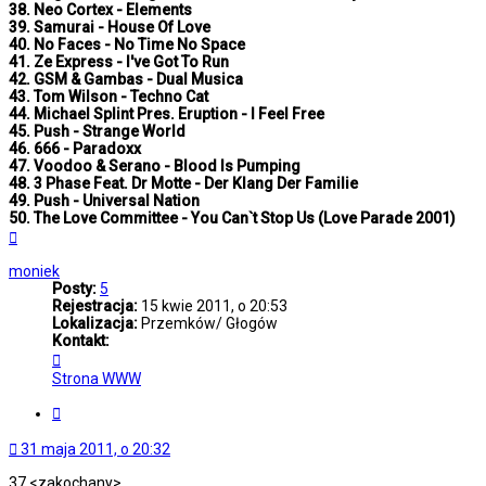
38. Neo Cortex - Elements
39. Samurai - House Of Love
40. No Faces - No Time No Space
41. Ze Express - I've Got To Run
42. GSM & Gambas - Dual Musica
43. Tom Wilson - Techno Cat
44. Michael Splint Pres. Eruption - I Feel Free
45. Push - Strange World
46. 666 - Paradoxx
47. Voodoo & Serano - Blood Is Pumping
48. 3 Phase Feat. Dr Motte - Der Klang Der Familie
49. Push - Universal Nation
50. The Love Committee - You Can`t Stop Us (Love Parade 2001)
Na
górę
moniek
Posty:
5
Rejestracja:
15 kwie 2011, o 20:53
Lokalizacja:
Przemków/ Głogów
Kontakt:
Skontaktuj
się
Strona WWW
z
moniek
Cytuj
31 maja 2011, o 20:32
37.<zakochany>