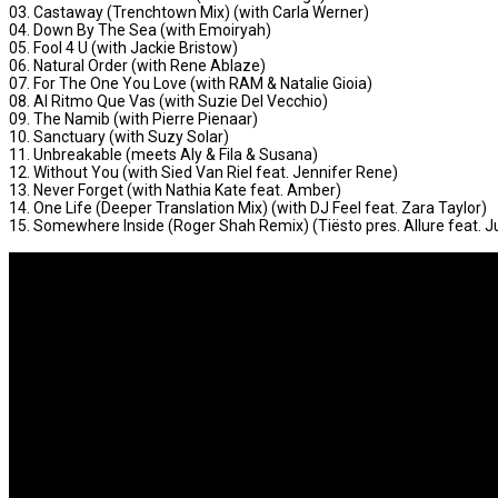
03. Castaway (Trenchtown Mix) (with Carla Werner)
04. Down By The Sea (with Emoiryah)
05. Fool 4 U (with Jackie Bristow)
06. Natural Order (with Rene Ablaze)
07. For The One You Love (with RAM & Natalie Gioia)
08. Al Ritmo Que Vas (with Suzie Del Vecchio)
09. The Namib (with Pierre Pienaar)
10. Sanctuary (with Suzy Solar)
11. Unbreakable (meets Aly & Fila & Susana)
12. Without You (with Sied Van Riel feat. Jennifer Rene)
13. Never Forget (with Nathia Kate feat. Amber)
14. One Life (Deeper Translation Mix) (with DJ Feel feat. Zara Taylor)
15. Somewhere Inside (Roger Shah Remix) (Tiësto pres. Allure feat. 