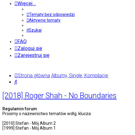
Więcej…
Tematy bez odpowiedzi
Aktywne tematy
Szukaj
FAQ
Zaloguj się
Zarejestruj się
Strona główna
Albumy, Single, Kompilacje
Szukaj
[2018] Roger Shah - No Boundaries
Regulamin forum
Prosimy o nazewnictwo tematów wdłg. klucza:
[2010] Stefan - Mój Album 2
[1999] Stefan - Mój Album 1