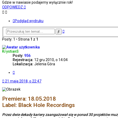
Gdzie w nawiasie podajemy wyłącznie rok!
ODPOWIEDZ
Podgląd wydruku
Wyszukiwanie
Szukaj
zaawansowane
Posty: 1 • Strona
1
z
1
KrystianS
Posty:
956
Rejestracja:
12 gru 2010, o 14:04
Lokalizacja:
Jelenia Góra
Cytuj
21 maja 2018, o 22:47
Premiera: 18.05.2018
Label: Black Hole Recordings
Przez dwie dekady kariery zaangażował się w ponad 30 projektów muz