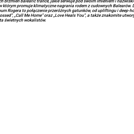
 brzmień balearic trance, jakie serwuje pod swoim imieniem i nazwiskie
s, w którym promuje klimatyczne nagrania rodem z cudownych Balearów. 
um Rogera to połączenie przeróżnych gatunków, od upliftingu i deep-ho
ossed”, „Call Me Home” oraz „Love Heals You”, a także znakomite utwory z
sta świetnych wokalistów.