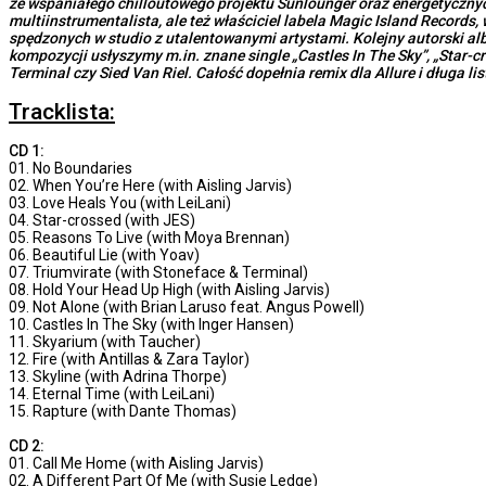
ze wspaniałego chilloutowego projektu Sunlounger oraz energetycznych
multiinstrumentalista, ale też właściciel labela Magic Island Record
spędzonych w studio z utalentowanymi artystami. Kolejny autorski alb
kompozycji usłyszymy m.in. znane single „Castles In The Sky”, „Star-cr
Terminal czy Sied Van Riel. Całość dopełnia remix dla Allure i długa li
Tracklista:
CD 1:
01. No Boundaries
02. When You’re Here (with Aisling Jarvis)
03. Love Heals You (with LeiLani)
04. Star-crossed (with JES)
05. Reasons To Live (with Moya Brennan)
06. Beautiful Lie (with Yoav)
07. Triumvirate (with Stoneface & Terminal)
08. Hold Your Head Up High (with Aisling Jarvis)
09. Not Alone (with Brian Laruso feat. Angus Powell)
10. Castles In The Sky (with Inger Hansen)
11. Skyarium (with Taucher)
12. Fire (with Antillas & Zara Taylor)
13. Skyline (with Adrina Thorpe)
14. Eternal Time (with LeiLani)
15. Rapture (with Dante Thomas)
CD 2:
01. Call Me Home (with Aisling Jarvis)
02. A Different Part Of Me (with Susie Ledge)