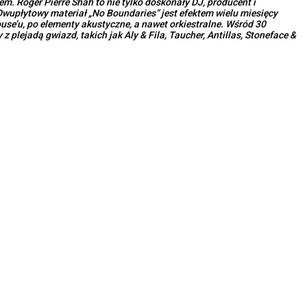
m. Roger Pierre Shah to nie tylko doskonały DJ, producent i
Dwupłytowy materiał „No Boundaries” jest efektem wielu miesięcy
use’u, po elementy akustyczne, a nawet orkiestralne. Wśród 30
 plejadą gwiazd, takich jak Aly & Fila, Taucher, Antillas, Stoneface &