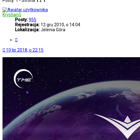
Posty: 1 • Strona
1
z
1
KrystianS
Posty:
955
Rejestracja:
12 gru 2010, o 14:04
Lokalizacja:
Jelenia Góra
Cytuj
10 lip 2018, o 22:15