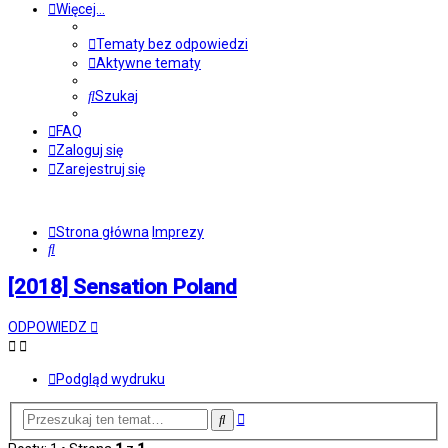
Więcej…
Tematy bez odpowiedzi
Aktywne tematy
Szukaj
FAQ
Zaloguj się
Zarejestruj się
Strona główna
Imprezy
Szukaj
[2018] Sensation Poland
ODPOWIEDZ
Podgląd wydruku
Wyszukiwanie
Szukaj
zaawansowane