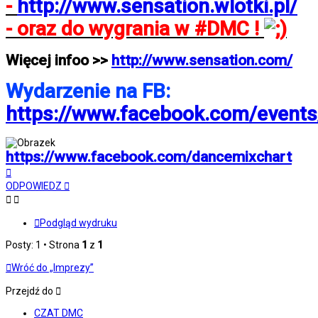
-
http://www.sensation.wlotki.pl/
- oraz do wygrania w #DMC !
Więcej infoo >>
http://www.sensation.com/
Wydarzenie na FB:
https://www.facebook.com/event
https://www.facebook.com/dancemixchart
Na
górę
ODPOWIEDZ
Podgląd wydruku
Posty: 1 • Strona
1
z
1
Wróć do „Imprezy”
Przejdź do
CZAT DMC