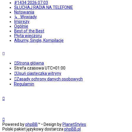
#1434 2026.07.03
SŁUCHAJ RADIA NA TELEFONIE
Notowania
↳ Wywiady
Imprezy
Ogólnie
Best of the Best
Płyta wieczoru
Albumy, Single, Kompilacje
Strona główna
Strefa czasowa
UTC+01:00
Usuń ciasteczka witryny
Zasady ochrony danych osobowych
Regulamin
Powered by
phpBB
™
• Design by
PlanetStyles
Polski pakiet językowy dostarcza
phpBB.pl