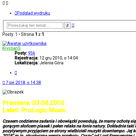
Podgląd wydruku
Wyszukiwanie
Szukaj
zaawansowane
Posty: 1 • Strona
1
z
1
KrystianS
Posty:
956
Rejestracja:
12 gru 2010, o 14:04
Lokalizacja:
Jelenia Góra
Cytuj
7 sie 2018, o 14:38
Premiera: 03.08.2018
Label: ProLogic Music
Czasem codzienne zadania i obowiązki powodują, że mamy ochotę się w
gorącym słońcem piasek i pełen relaks na łonie natury. Dokładnie tak
pozytywnym przyjęciem ze strony wielbicieli muzyki downtempo. Jej ko
2018” m.in. akustyczna wersja przeboju „Crazy” od Lost Frequencies i