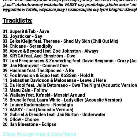
„Lost” utalentowanej wokalistki VASSY czy produkcja „Underwater” am
wygodnie w fotelu, włączcie play i rozkoszujcie się tymi błogimi dźwię
Tracklista:
01. Super8 & Tab - Aave
02. Joysticker - Say
03. Eelke Kleijn feat. Therese - Shed My Skin (Chill Out Mix)
04. Chicane - Serendipity
05. Above & Beyond feat. Zoë Johnston - Always
06. KRYGA feat. Axel Ehnström - Dive
07. Lost Frequencies & Zonderling feat. David Benjamin - Crazy (Ac
08. Jan Blomqvist - Connect One
09. Husman feat. The Spacies - A Be
10. Fox Invasion & Equo feat. KoSSen - Hold It
11. Sebastian Davidson & Melosense - Leave U Here
12. Da Hool feat. Julia Detomaso - Own The Night (Acoustic Version
13. Manu Zain - Follow
14. Wallaby feat. Ke'nekt - Messin' Around
15. Brunelle feat. Laura White - Ladykiller (Acoustic Version)
16. Louise Rademakers - Nostalgia
17. VASSY - Lost (Acoustic Version)
18. Gabriel & Dresden feat. Jan Burton - Underwater
19. Ollow - Choice
20. ilan Bluestone - Eclipse
Zródło: ProLogic Music & GlobalTrance