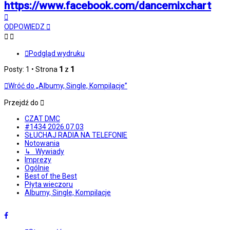
https://www.facebook.com/dancemixchart
Na
górę
ODPOWIEDZ
Podgląd wydruku
Posty: 1 • Strona
1
z
1
Wróć do „Albumy, Single, Kompilacje”
Przejdź do
CZAT DMC
#1434 2026.07.03
SŁUCHAJ RADIA NA TELEFONIE
Notowania
↳ Wywiady
Imprezy
Ogólnie
Best of the Best
Płyta wieczoru
Albumy, Single, Kompilacje