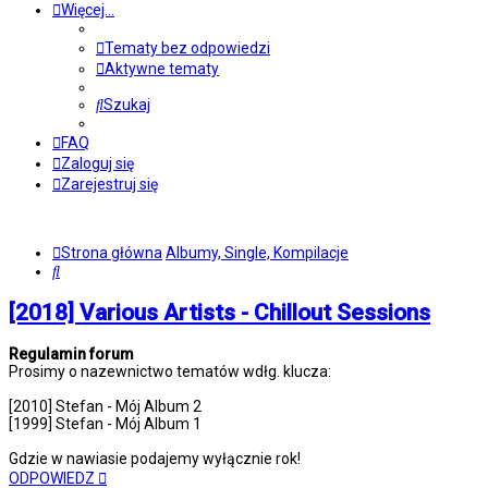
Więcej…
Tematy bez odpowiedzi
Aktywne tematy
Szukaj
FAQ
Zaloguj się
Zarejestruj się
Strona główna
Albumy, Single, Kompilacje
Szukaj
[2018] Various Artists - Chillout Sessions
Regulamin forum
Prosimy o nazewnictwo tematów wdłg. klucza:
[2010] Stefan - Mój Album 2
[1999] Stefan - Mój Album 1
Gdzie w nawiasie podajemy wyłącznie rok!
ODPOWIEDZ