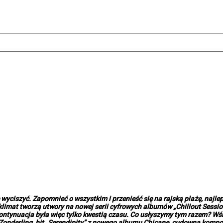
yciszyć. Zapomnieć o wszystkim i przenieść się na rajską plażę, najlep
i klimat tworzą utwory na nowej serii cyfrowych albumów „Chillout Sess
ntynuacja była więc tylko kwestią czasu. Co usłyszymy tym razem? Wśró
 Zonderling, hit „Serendipity” z nowego albumu Chicane, cudowna kompoz