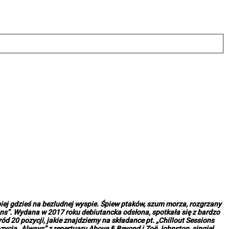
iej gdzieś na bezludnej wyspie. Śpiew ptaków, szum morza, rozgrzany
ions”. Wydana w 2017 roku debiutancka odsłona, spotkała się z bardzo
d 20 pozycji, jakie znajdziemy na składance pt. „Chillout Sessions
ycja „Always” z repertuaru Above & Beyond i Zoë Johnston, singiel