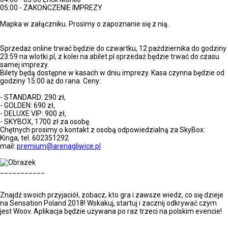
05:00 - ZAKOŃCZENIE IMPREZY
Mapka w załączniku. Prosimy o zapoznanie się z nią.
BILETY
Sprzedaż online trwać będzie do czwartku, 12 października do godziny
23:59 na wlotki.pl, z kolei na abilet.pl sprzedaż będzie trwać do czasu
samej imprezy.
Bilety będą dostępne w kasach w dniu imprezy. Kasa czynna będzie od
godziny 15:00 aż do rana. Ceny:
- STANDARD: 290 zł,
- GOLDEN: 690 zł,
- DELUXE VIP: 900 zł,
- SKYBOX, 1700 zł za osobę.
Chętnych prosimy o kontakt z osobą odpowiedzialną za SkyBox:
Kinga, tel. 602351292
mail:
premium@arenagliwice.pl
___________
APLIKACJA WOOV!
Znajdź swoich przyjaciół, zobacz, kto gra i zawsze wiedz, co się dzieje
na Sensation Poland 2018! Wskakuj, startuj i zacznij odkrywać czym
jest Woov. Aplikacja będzie używana po raz trzeci na polskim evencie!