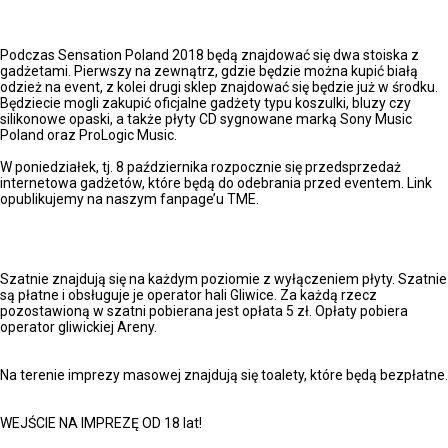
MERCHANDISE:
Podczas Sensation Poland 2018 będą znajdować się dwa stoiska z
gadżetami. Pierwszy na zewnątrz, gdzie będzie można kupić białą
odzież na event, z kolei drugi sklep znajdować się będzie już w środku.
Będziecie mogli zakupić oficjalne gadżety typu koszulki, bluzy czy
silikonowe opaski, a także płyty CD sygnowane marką Sony Music
Poland oraz ProLogic Music.
W poniedziałek, tj. 8 października rozpocznie się przedsprzedaż
internetowa gadżetów, które będą do odebrania przed eventem. Link
opublikujemy na naszym fanpage’u TME.
SZATNIE:
Szatnie znajdują się na każdym poziomie z wyłączeniem płyty. Szatnie
są płatne i obsługuje je operator hali Gliwice. Za każdą rzecz
pozostawioną w szatni pobierana jest opłata 5 zł. Opłaty pobiera
operator gliwickiej Areny.
TOALETY:
Na terenie imprezy masowej znajdują się toalety, które będą bezpłatne.
Wejścia:
WEJŚCIE NA IMPREZĘ OD 18 lat!