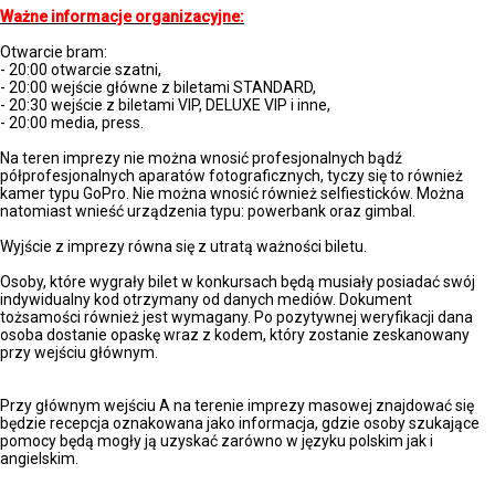
Ważne informacje organizacyjne:
Otwarcie bram:
- 20:00 otwarcie szatni,
- 20:00 wejście główne z biletami STANDARD,
- 20:30 wejście z biletami VIP, DELUXE VIP i inne,
- 20:00 media, press.
Na teren imprezy nie można wnosić profesjonalnych bądź
półprofesjonalnych aparatów fotograficznych, tyczy się to również
kamer typu GoPro. Nie można wnosić również selfiesticków. Można
natomiast wnieść urządzenia typu: powerbank oraz gimbal.
Wyjście z imprezy równa się z utratą ważności biletu.
Osoby, które wygrały bilet w konkursach będą musiały posiadać swój
indywidualny kod otrzymany od danych mediów. Dokument
tożsamości również jest wymagany. Po pozytywnej weryfikacji dana
osoba dostanie opaskę wraz z kodem, który zostanie zeskanowany
przy wejściu głównym.
Przy głównym wejściu A na terenie imprezy masowej znajdować się
będzie recepcja oznakowana jako informacja, gdzie osoby szukające
pomocy będą mogły ją uzyskać zarówno w języku polskim jak i
angielskim.
UBIÓR: