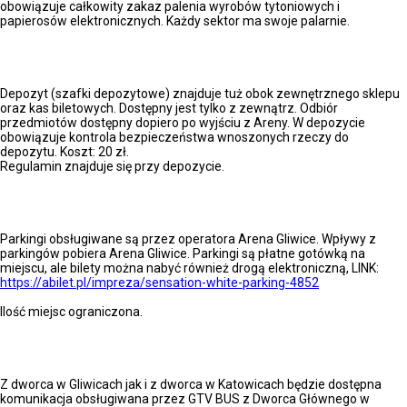
obowiązuje całkowity zakaz palenia wyrobów tytoniowych i
papierosów elektronicznych. Każdy sektor ma swoje palarnie.
DEPOZYTY:
Depozyt (szafki depozytowe) znajduje tuż obok zewnętrznego sklepu
oraz kas biletowych. Dostępny jest tylko z zewnątrz. Odbiór
przedmiotów dostępny dopiero po wyjściu z Areny. W depozycie
obowiązuje kontrola bezpieczeństwa wnoszonych rzeczy do
depozytu. Koszt: 20 zł.
Regulamin znajduje się przy depozycie.
PARKINGI:
Parkingi obsługiwane są przez operatora Arena Gliwice. Wpływy z
parkingów pobiera Arena Gliwice. Parkingi są płatne gotówką na
miejscu, ale bilety można nabyć również drogą elektroniczną, LINK:
https://abilet.pl/impreza/sensation-white-parking-4852
Ilość miejsc ograniczona.
TRANSPORT:
Z dworca w Gliwicach jak i z dworca w Katowicach będzie dostępna
komunikacja obsługiwana przez GTV BUS z Dworca Głównego w