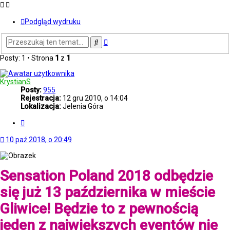
Podgląd wydruku
Wyszukiwanie
Szukaj
zaawansowane
Posty: 1 • Strona
1
z
1
KrystianS
Posty:
955
Rejestracja:
12 gru 2010, o 14:04
Lokalizacja:
Jelenia Góra
Cytuj
10 paź 2018, o 20:49
Sensation Poland 2018 odbędzie
się już 13 października w mieście
Gliwice! Będzie to z pewnością
jeden z największych eventów nie