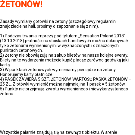
ŻETONÓW!
Zasady wymiany gotówki na żetony (szczegółowy regulamin
znajdziecie na hali, prosimy o zapoznanie się z nim).
1) Podczas trwania imprezy pod tytułem „Sensation Poland 2018”
(13.10.2018) płatności na stoiskach handlowych można dokonywać
tylko żetonami wymienionymi w wyznaczonych i oznaczonych
punktach żetonowych.
2) Żetony nie obowiązują na zakup biletów na nasze kolejne eventy.
Bilety na te wydarzenia możecie kupić płacąc zarówno gotówką jak i
kartą.
3) W punktach żetonowych wymieniamy pieniądze na żetony.
Honorujemy karty płatnicze.
4) PASEK ZAWIERA 5 SZT. ŻETONÓW. WARTOŚĆ PASKA ŻETONÓW –
25 ZŁ. Złotówki wymienić można najmniej na 1 pasek = 5 żetonów.
5) Punkty nie przyjmują zwrotu wymienionego i niewykorzystanego
żetonu.
PALARNIE:
Wszystkie palarnie znajdują się na zewnątrz obiektu. W arenie