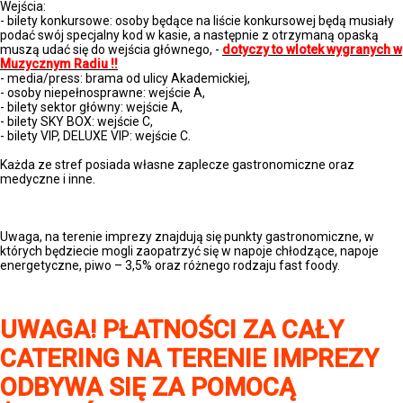
Wejścia:
- bilety konkursowe: osoby będące na liście konkursowej będą musiały
podać swój specjalny kod w kasie, a następnie z otrzymaną opaską
muszą udać się do wejścia głównego, -
dotyczy to wlotek wygranych w
Muzycznym Radiu !!
- media/press: brama od ulicy Akademickiej,
- osoby niepełnosprawne: wejście A,
- bilety sektor główny: wejście A,
- bilety SKY BOX: wejście C,
- bilety VIP, DELUXE VIP: wejście C.
Każda ze stref posiada własne zaplecze gastronomiczne oraz
medyczne i inne.
CATERING:
Uwaga, na terenie imprezy znajdują się punkty gastronomiczne, w
których będziecie mogli zaopatrzyć się w napoje chłodzące, napoje
energetyczne, piwo – 3,5% oraz różnego rodzaju fast foody.
UWAGA! PŁATNOŚCI ZA CAŁY
CATERING NA TERENIE IMPREZY
ODBYWA SIĘ ZA POMOCĄ