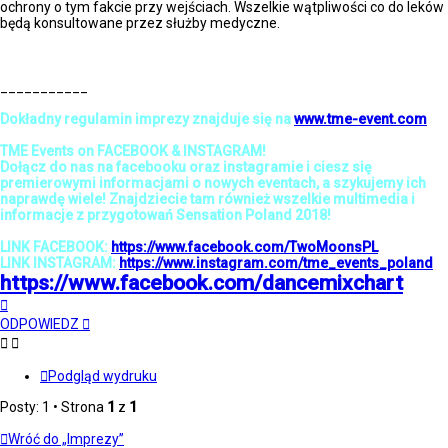
ochrony o tym fakcie przy wejściach. Wszelkie wątpliwości co do leków
będą konsultowane przez służby medyczne.
___________
Dokładny regulamin imprezy znajduje się na
www.tme-event.com
TME Events on FACEBOOK & INSTAGRAM!
Dołącz do nas na facebooku oraz instagramie i ciesz się
premierowymi informacjami o nowych eventach, a szykujemy ich
naprawdę wiele! Znajdziecie tam również wszelkie multimedia i
informacje z przygotowań Sensation Poland 2018!
LINK FACEBOOK:
https://www.facebook.com/TwoMoonsPL
LINK INSTAGRAM:
https://www.instagram.com/tme_events_poland
https://www.facebook.com/dancemixchart
Na
górę
ODPOWIEDZ
Podgląd wydruku
Posty: 1 • Strona
1
z
1
Wróć do „Imprezy”