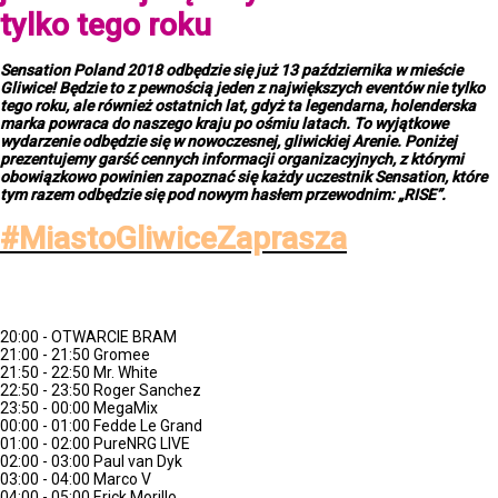
tylko tego roku
Sensation Poland 2018 odbędzie się już 13 października w mieście
Gliwice! Będzie to z pewnością jeden z największych eventów nie tylko
tego roku, ale również ostatnich lat, gdyż ta legendarna, holenderska
marka powraca do naszego kraju po ośmiu latach. To wyjątkowe
wydarzenie odbędzie się w nowoczesnej, gliwickiej Arenie. Poniżej
prezentujemy garść cennych informacji organizacyjnych, z którymi
obowiązkowo powinien zapoznać się każdy uczestnik Sensation, które
tym razem odbędzie się pod nowym hasłem przewodnim: „RISE”.
#MiastoGliwiceZaprasza
TIME-TABLE MAIN STAGE
20:00 - OTWARCIE BRAM
21:00 - 21:50 Gromee
21:50 - 22:50 Mr. White
22:50 - 23:50 Roger Sanchez
23:50 - 00:00 MegaMix
00:00 - 01:00 Fedde Le Grand
01:00 - 02:00 PureNRG LIVE
02:00 - 03:00 Paul van Dyk
03:00 - 04:00 Marco V
04:00 - 05:00 Erick Morillo