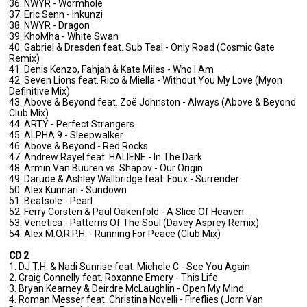
36. NWYR - Wormhole
37. Eric Senn - Inkunzi
38. NWYR - Dragon
39. KhoMha - White Swan
40. Gabriel & Dresden feat. Sub Teal - Only Road (Cosmic Gate
Remix)
41. Denis Kenzo, Fahjah & Kate Miles - Who I Am
42. Seven Lions feat. Rico & Miella - Without You My Love (Myon
Definitive Mix)
43. Above & Beyond feat. Zoë Johnston - Always (Above & Beyond
Club Mix)
44. ARTY - Perfect Strangers
45. ALPHA 9 - Sleepwalker
46. Above & Beyond - Red Rocks
47. Andrew Rayel feat. HALIENE - In The Dark
48. Armin Van Buuren vs. Shapov - Our Origin
49. Darude & Ashley Wallbridge feat. Foux - Surrender
50. Alex Kunnari - Sundown
51. Beatsole - Pearl
52. Ferry Corsten & Paul Oakenfold - A Slice Of Heaven
53. Venetica - Patterns Of The Soul (Davey Asprey Remix)
54. Alex M.O.R.P.H. - Running For Peace (Club Mix)
CD 2
1. DJ T.H. & Nadi Sunrise feat. Michele C - See You Again
2. Craig Connelly feat. Roxanne Emery - This Life
3. Bryan Kearney & Deirdre McLaughlin - Open My Mind
4. Roman Messer feat. Christina Novelli - Fireflies (Jorn Van