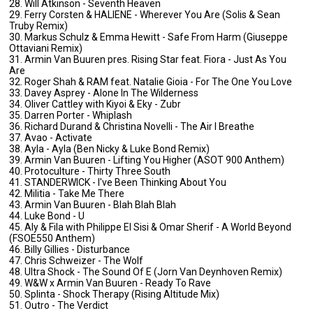
28. Will Atkinson - Seventh Heaven
29. Ferry Corsten & HALIENE - Wherever You Are (Solis & Sean
Truby Remix)
30. Markus Schulz & Emma Hewitt - Safe From Harm (Giuseppe
Ottaviani Remix)
31. Armin Van Buuren pres. Rising Star feat. Fiora - Just As You
Are
32. Roger Shah & RAM feat. Natalie Gioia - For The One You Love
33. Davey Asprey - Alone In The Wilderness
34. Oliver Cattley with Kiyoi & Eky - Zubr
35. Darren Porter - Whiplash
36. Richard Durand & Christina Novelli - The Air I Breathe
37. Avao - Activate
38. Ayla - Ayla (Ben Nicky & Luke Bond Remix)
39. Armin Van Buuren - Lifting You Higher (ASOT 900 Anthem)
40. Protoculture - Thirty Three South
41. STANDERWICK - I've Been Thinking About You
42. Militia - Take Me There
43. Armin Van Buuren - Blah Blah Blah
44. Luke Bond - U
45. Aly & Fila with Philippe El Sisi & Omar Sherif - A World Beyond
(FSOE550 Anthem)
46. Billy Gillies - Disturbance
47. Chris Schweizer - The Wolf
48. Ultra Shock - The Sound Of E (Jorn Van Deynhoven Remix)
49. W&W x Armin Van Buuren - Ready To Rave
50. Splinta - Shock Therapy (Rising Altitude Mix)
51. Outro - The Verdict