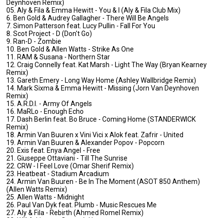
Deynhoven Remix)
05. Aly & Fila & Emma Hewitt - You & I (Aly & Fila Club Mix)
6. Ben Gold & Audrey Gallagher - There Will Be Angels
7. Simon Patterson feat. Lucy Pullin - Fall For You
8. Scot Project - D (Don't Go)
9. Ran-D - Zombie
10. Ben Gold & Allen Watts - Strike As One
11. RAM & Susana - Northern Star
12. Craig Connelly feat. Kat Marsh - Light The Way (Bryan Kearney
Remix)
13. Gareth Emery - Long Way Home (Ashley Wallbridge Remix)
14. Mark Sixma & Emma Hewitt - Missing (Jorn Van Deynhoven
Remix)
15. A.R.D.I. - Army Of Angels
16. MaRLo - Enough Echo
17. Dash Berlin feat. Bo Bruce - Coming Home (STANDERWICK
Remix)
18. Armin Van Buuren x Vini Vici x Alok feat. Zafrir - United
19. Armin Van Buuren & Alexander Popov - Popcorn
20. Exis feat. Enya Angel - Free
21. Giuseppe Ottaviani - Till The Sunrise
22. CRW - I Feel Love (Omar Sherif Remix)
23. Heatbeat - Stadium Arcadium
24. Armin Van Buuren - Be In The Moment (ASOT 850 Anthem)
(Allen Watts Remix)
25. Allen Watts - Midnight
26. Paul Van Dyk feat. Plumb - Music Rescues Me
27. Aly & Fila - Rebirth (Ahmed Romel Remix)