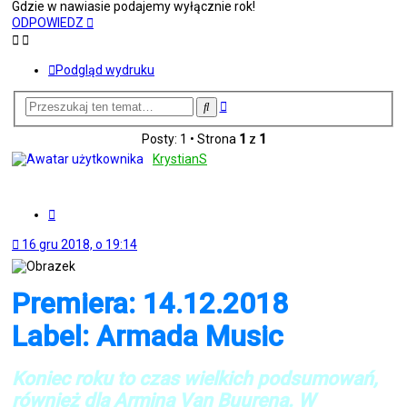
Gdzie w nawiasie podajemy wyłącznie rok!
ODPOWIEDZ
Podgląd wydruku
Wyszukiwanie
Szukaj
zaawansowane
Posty: 1 • Strona
1
z
1
KrystianS
Cytuj
16 gru 2018, o 19:14
Premiera: 14.12.2018
Label: Armada Music
Koniec roku to czas wielkich podsumowań,
również dla Armina Van Buurena. W