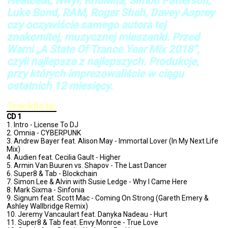
Heatbeat, Nwyr, KhoMha, Simon Patterson,
Luke Bond, RAM, Roger Shah, Davey Asprey
czy oczywiście samego autora tej
znakomitej, muzycznej mieszanki. Przed
Wami „A State Of Trance Year Mix 2018”,
czyli najlepsze z najlepszych. Produkcje,
przy których imprezowaliście w ciągu
ostatnich 12 miesięcy.
Tracklista:
CD 1
1. Intro - License To DJ
2. Omnia - CYBERPUNK
3. Andrew Bayer feat. Alison May - Immortal Lover (In My Next Life
Mix)
4. Audien feat. Cecilia Gault - Higher
5. Armin Van Buuren vs. Shapov - The Last Dancer
6. Super8 & Tab - Blockchain
7. Simon Lee & Alvin with Susie Ledge - Why I Came Here
8. Mark Sixma - Sinfonia
9. Signum feat. Scott Mac - Coming On Strong (Gareth Emery &
Ashley Wallbridge Remix)
10. Jeremy Vancaulart feat. Danyka Nadeau - Hurt
11. Super8 & Tab feat. Envy Monroe - True Love