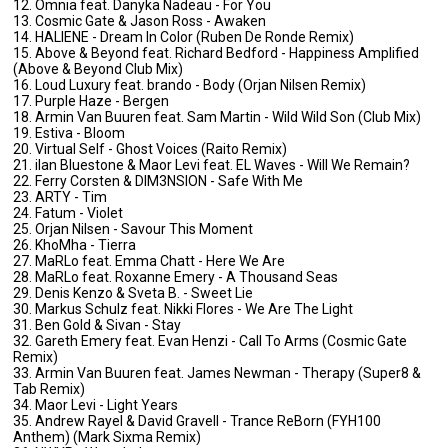
12. Omnia feat. Danyka Nadeau - For You
13. Cosmic Gate & Jason Ross - Awaken
14. HALIENE - Dream In Color (Ruben De Ronde Remix)
15. Above & Beyond feat. Richard Bedford - Happiness Amplified
(Above & Beyond Club Mix)
16. Loud Luxury feat. brando - Body (Orjan Nilsen Remix)
17. Purple Haze - Bergen
18. Armin Van Buuren feat. Sam Martin - Wild Wild Son (Club Mix)
19. Estiva - Bloom
20. Virtual Self - Ghost Voices (Raito Remix)
21. ilan Bluestone & Maor Levi feat. EL Waves - Will We Remain?
22. Ferry Corsten & DIM3NSION - Safe With Me
23. ARTY - Tim
24. Fatum - Violet
25. Orjan Nilsen - Savour This Moment
26. KhoMha - Tierra
27. MaRLo feat. Emma Chatt - Here We Are
28. MaRLo feat. Roxanne Emery - A Thousand Seas
29. Denis Kenzo & Sveta B. - Sweet Lie
30. Markus Schulz feat. Nikki Flores - We Are The Light
31. Ben Gold & Sivan - Stay
32. Gareth Emery feat. Evan Henzi - Call To Arms (Cosmic Gate
Remix)
33. Armin Van Buuren feat. James Newman - Therapy (Super8 &
Tab Remix)
34. Maor Levi - Light Years
35. Andrew Rayel & David Gravell - Trance ReBorn (FYH100
Anthem) (Mark Sixma Remix)