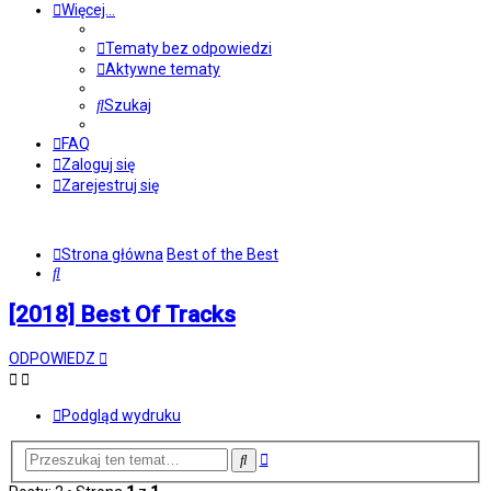
Więcej…
Tematy bez odpowiedzi
Aktywne tematy
Szukaj
FAQ
Zaloguj się
Zarejestruj się
Strona główna
Best of the Best
Szukaj
[2018] Best Of Tracks
ODPOWIEDZ
Podgląd wydruku
Wyszukiwanie
Szukaj
zaawansowane