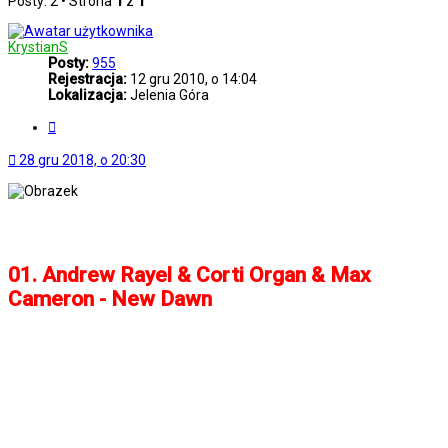
Posty: 2 • Strona
1
z
1
KrystianS
Posty:
955
Rejestracja:
12 gru 2010, o 14:04
Lokalizacja:
Jelenia Góra
Cytuj
28 gru 2018, o 20:30
...:: Best Of Tracks 2018 ::...
01. Andrew Rayel & Corti Organ & Max
Cameron - New Dawn
02. Cosmic Gate & Emma Hewitt - Be Your
Sound (Ilan Blustone Remix)
03. Khairy Ahmed & Aria vs Kiyoi & Eky -
Broken Wings
04. Andy Moor & Ashley Wallbridge - Faces
(Indecent Noise Remix)