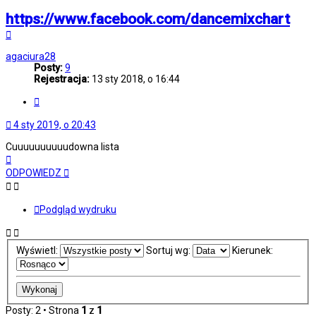
50. Hans Zimmer - Time (Tale Of Us Edit)
https://www.facebook.com/dancemixchart
Na
górę
agaciura28
Posty:
9
Rejestracja:
13 sty 2018, o 16:44
Cytuj
4 sty 2019, o 20:43
Cuuuuuuuuuudowna lista
Na
górę
ODPOWIEDZ
Podgląd wydruku
Wyświetl:
Sortuj wg:
Kierunek:
Posty: 2 • Strona
1
z
1