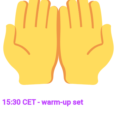
15:30 CET - warm-up set