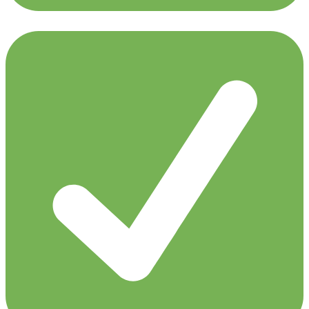
Paul Oakenfold presents Full On Fluoro