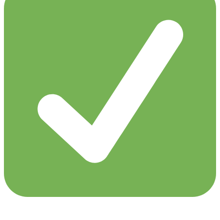
Maciej Wowk (WARM-UP, 15:30 CET - 16:00
CET)