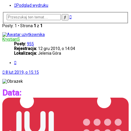
Podgląd wydruku
Wyszukiwanie
Szukaj
zaawansowane
Posty: 1 • Strona
1
z
1
KrystianS
Posty:
955
Rejestracja:
12 gru 2010, o 14:04
Lokalizacja:
Jelenia Góra
Cytuj
8 lut 2019, o 15:15
Data: