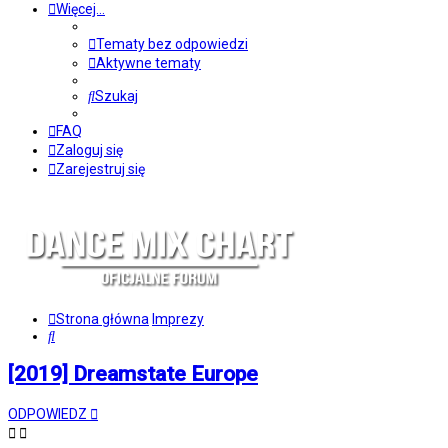
Więcej…
Tematy bez odpowiedzi
Aktywne tematy
Szukaj
FAQ
Zaloguj się
Zarejestruj się
Strona główna
Imprezy
Szukaj
[2019] Dreamstate Europe
ODPOWIEDZ