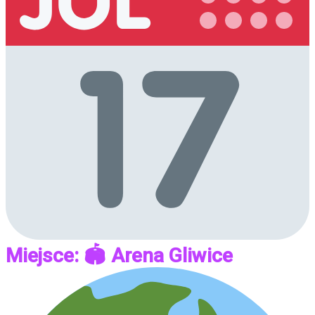
Miejsce: 🏟 Arena Gliwice