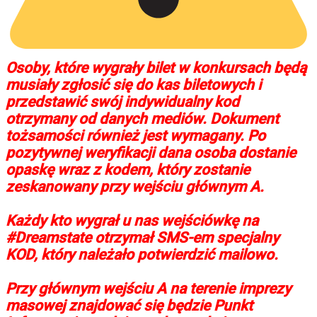
Osoby, które wygrały bilet w konkursach będą
musiały zgłosić się do kas biletowych i
przedstawić swój indywidualny kod
otrzymany od danych mediów. Dokument
tożsamości również jest wymagany. Po
pozytywnej weryfikacji dana osoba dostanie
opaskę wraz z kodem, który zostanie
zeskanowany przy wejściu głównym A.
Każdy kto wygrał u nas wejściówkę na
#Dreamstate otrzymał SMS-em specjalny
KOD, który należało potwierdzić mailowo.
Przy głównym wejściu A na terenie imprezy
masowej znajdować się będzie Punkt