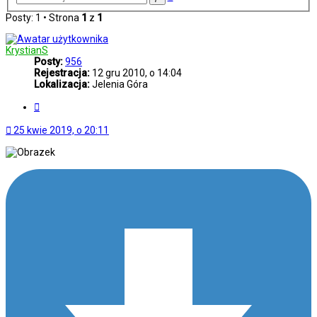
zaawansowane
Posty: 1 • Strona
1
z
1
KrystianS
Posty:
956
Rejestracja:
12 gru 2010, o 14:04
Lokalizacja:
Jelenia Góra
Cytuj
25 kwie 2019, o 20:11