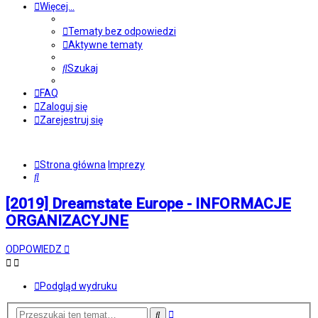
Więcej…
Tematy bez odpowiedzi
Aktywne tematy
Szukaj
FAQ
Zaloguj się
Zarejestruj się
Strona główna
Imprezy
Szukaj
[2019] Dreamstate Europe - INFORMACJE
ORGANIZACYJNE
ODPOWIEDZ
Podgląd wydruku
Wyszukiwanie
Szukaj