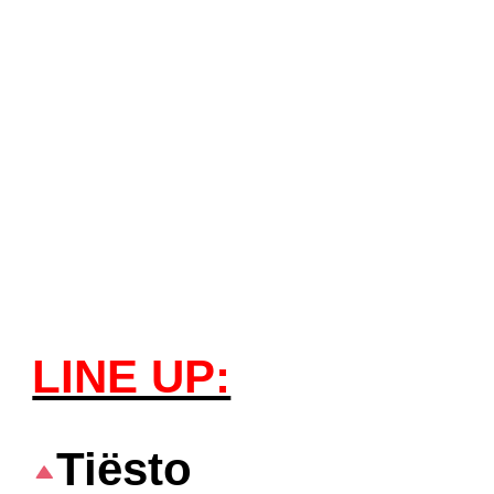
pierwszy w Polsce
niezwykłe show, kt
nikomu przejść obo
Event odbędzie si
bardzo popularne
Gdańsk/Sopot.
LINE UP:
Tiësto