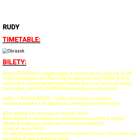
RUDY
TIMETABLE:
BILETY:
Bilety STANDARD dostępne będą w sprzedaży od godziny 20:00
Przygotowaliśmy dla Was bilety kolekcjonerskie DADDY BOX w
cenie 38 zł (cena zawiera koszt Daddy Box oraz koszt przesyłki
kurierskiej, cena NIE ZAWIERA biletu wstępu na imprezę).
Sektor A (PŁYTA ARENY) / Sektor B (miejsca siedzące
nienumerowane) z dostępem do strefy gastronomicznej:
Bilet standard w cenie promocyjnej 169 zł
Bilet standard upoważnia do przebywania w Strefie A (płyta) /
Strefie B (trybuny z miejscami nienumerowanymi)
II pula w cenie 189 zł
Po zakończeniu sprzedaży dwóch pierwszych pul rozpocznie się
sprzedaż III puli w wyższej cenie