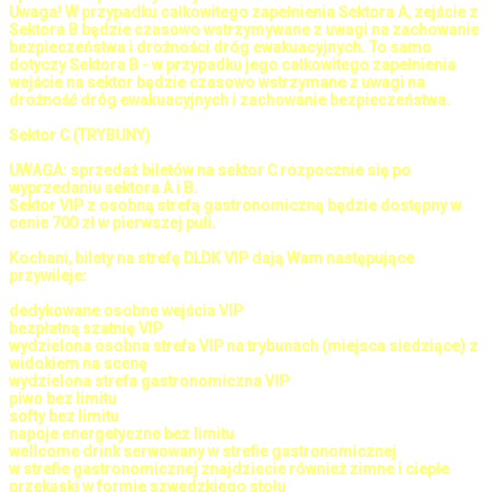
Uwaga! W przypadku całkowitego zapełnienia Sektora A, zejście z
Sektora B będzie czasowo wstrzymywane z uwagi na zachowanie
bezpieczeństwa i drożności dróg ewakuacyjnych. To samo
dotyczy Sektora B - w przypadku jego całkowitego zapełnienia
wejście na sektor będzie czasowo wstrzymane z uwagi na
drożność dróg ewakuacyjnych i zachowanie bezpieczeństwa.
Sektor C (TRYBUNY)
UWAGA: sprzedaż biletów na sektor C rozpocznie się po
wyprzedaniu sektora A i B.
Sektor VIP z osobną strefą gastronomiczną będzie dostępny w
cenie 700 zł w pierwszej puli.
Kochani, bilety na strefę DLDK VIP dają Wam następujące
przywileje:
dedykowane osobne wejścia VIP
bezpłatną szatnię VIP
wydzielona osobna strefa VIP na trybunach (miejsca siedziące) z
widokiem na scenę
wydzielona strefa gastronomiczna VIP
piwo bez limitu
softy bez limitu
napoje energetyczne bez limitu
wellcome drink serwowany w strefie gastronomicznej
w strefie gastronomicznej znajdziecie również zimne i ciepłe
przekąski w formie szwedzkiego stołu