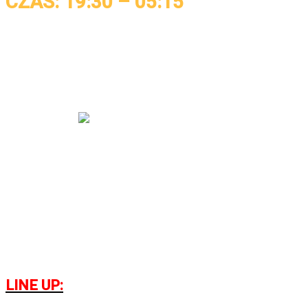
CZAS: 19:30 – 05:15
Wyjątkowe wydarzenie Don't Let
Daddy Know, które gościło w 19
krajach na całym świecie
odbędzie się po raz pierwszy w
Polsce !
#DLDK cechuje
niezwykłe show, które nie pozwoli
nikomu przejść obok siebie
obojętnie.
Event odbędzie się w
nowoczesnej i bardzo popularnej
ERGO ARENIE Gdańsk/Sopot.
LINE UP: