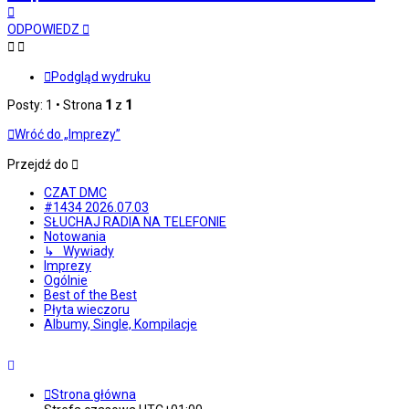
Na
górę
ODPOWIEDZ
Podgląd wydruku
Posty: 1 • Strona
1
z
1
Wróć do „Imprezy”
Przejdź do
CZAT DMC
#1434 2026.07.03
SŁUCHAJ RADIA NA TELEFONIE
Notowania
↳ Wywiady
Imprezy
Ogólnie
Best of the Best
Płyta wieczoru
Albumy, Single, Kompilacje
Strona główna