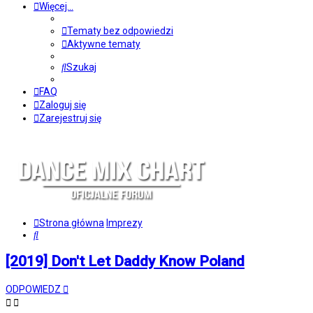
Więcej…
Tematy bez odpowiedzi
Aktywne tematy
Szukaj
FAQ
Zaloguj się
Zarejestruj się
Strona główna
Imprezy
Szukaj
[2019] Don't Let Daddy Know Poland
ODPOWIEDZ