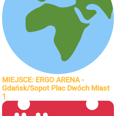
MIEJSCE: ERGO ARENA -
Gdańsk/Sopot Plac Dwóch Miast
1