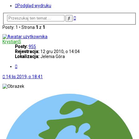
Podgląd wydruku
Wyszukiwanie
Szukaj
zaawansowane
Posty: 1 • Strona
1
z
1
KrystianS
Posty:
955
Rejestracja:
12 gru 2010, o 14:04
Lokalizacja:
Jelenia Góra
Cytuj
14 lis 2019, o 18:41