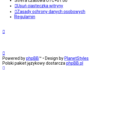
Strefa czasowa
UTC+01:00
Usuń ciasteczka witryny
Zasady ochrony danych osobowych
Regulamin
Powered by
phpBB
™
• Design by
PlanetStyles
Polski pakiet językowy dostarcza
phpBB.pl