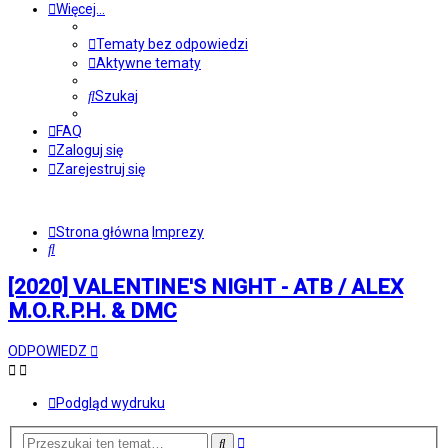
Więcej…
Tematy bez odpowiedzi
Aktywne tematy
Szukaj
FAQ
Zaloguj się
Zarejestruj się
Strona główna
Imprezy
Szukaj
[2020] VALENTINE'S NIGHT - ATB / ALEX
M.O.R.P.H. & DMC
ODPOWIEDZ
Podgląd wydruku
Wyszukiwanie
Szukaj