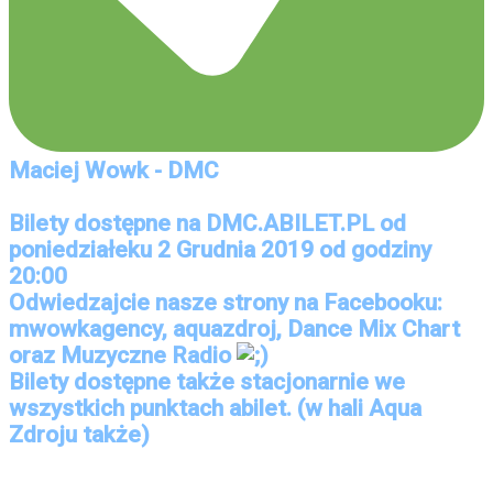
Maciej Wowk - DMC
Bilety dostępne na DMC.ABILET.PL od
poniedziałeku 2 Grudnia 2019 od godziny
20:00
Odwiedzajcie nasze strony na Facebooku:
mwowkagency, aquazdroj, Dance Mix Chart
oraz Muzyczne Radio
Bilety dostępne także stacjonarnie we
wszystkich punktach abilet. (w hali Aqua
Zdroju także)