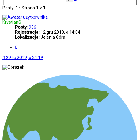
zaawansowane
Posty: 1 • Strona
1
z
1
KrystianS
Posty:
956
Rejestracja:
12 gru 2010, o 14:04
Lokalizacja:
Jelenia Góra
Cytuj
29 lis 2019, o 21:19