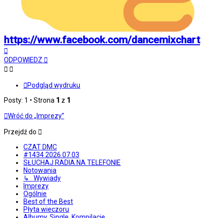
https://www.facebook.com/dancemixchart
Na
górę
ODPOWIEDZ
Podgląd wydruku
Posty: 1 • Strona
1
z
1
Wróć do „Imprezy”
Przejdź do
CZAT DMC
#1434 2026.07.03
SŁUCHAJ RADIA NA TELEFONIE
Notowania
↳ Wywiady
Imprezy
Ogólnie
Best of the Best
Płyta wieczoru
Albumy, Single, Kompilacje