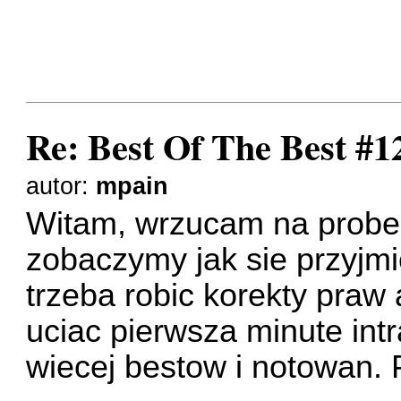
49. Van Bellen - Let
50. DJ Tonka - The N
Re: Best Of The Best #1
autor:
mpain
Witam, wrzucam na probe
zobaczymy jak sie przyjmi
trzeba robic korekty praw
uciac pierwsza minute int
wiecej bestow i notowan