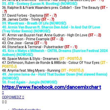
35. ATB - Ecstasy (Lucas N. Bootleg) (NOWOŚĆ)
36. Ralphie B & Frank Waanders pres. Collide1 - See The Beauty
(5T -
↓7)
37. David Forbes - Daytona
(5T - ↓7)
38. James Cottle - Trinity
(5T - ↓7)
39. Wavetraxx - Breath Of Life (NOWOŚĆ)
40. Armin Van Buuren ft. Sharon Den Adel - In And Out Of Love
(Trey Vinter Remix) (NOWOŚĆ)
41. Armin van Buuren feat. Anne Gudrun - High On Love
(5T - ↓2)
42. Driftmoon - Prime Example
(5T - ↓2)
43. Che Jose - Genai
(2T - ↓1)
44. Stoneface & Terminal - Pulsetracker
(5T - ↓1)
45. Kris x Matys x Milkwish - CNTRL Dreams (Sunrise Festival 2024
Anthem) (NOWOŚĆ)
46. Space Motion & Stylo - Dreamers
(3T - POSTÓJ)
47. Driftmoon, Ruben de Ronde & 88Birds - Colour Of Your Eyes
(2T -
POSTÓJ)
48. Anyma feat. Meg Myers - Running
(3T - POSTÓJ)
49. Jerome Isma-Ae - Hold That Sucker Down (Hel:sløwed Remix)
(NOWOŚĆ)
50. Fred Again - Jungle (NOWOŚĆ)
https://www.facebook.com/dancemixchart
Na
górę
ODPOWIEDZ