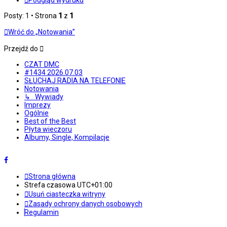
Podgląd wydruku
Posty: 1 • Strona
1
z
1
Wróć do „Notowania”
Przejdź do
CZAT DMC
#1434 2026.07.03
SŁUCHAJ RADIA NA TELEFONIE
Notowania
↳ Wywiady
Imprezy
Ogólnie
Best of the Best
Płyta wieczoru
Albumy, Single, Kompilacje
Strona główna
Strefa czasowa
UTC+01:00
Usuń ciasteczka witryny
Zasady ochrony danych osobowych
Regulamin