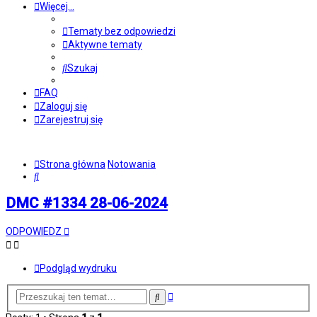
Więcej…
Tematy bez odpowiedzi
Aktywne tematy
Szukaj
FAQ
Zaloguj się
Zarejestruj się
Strona główna
Notowania
Szukaj
DMC #1334 28-06-2024
ODPOWIEDZ
Podgląd wydruku
Wyszukiwanie
Szukaj
zaawansowane