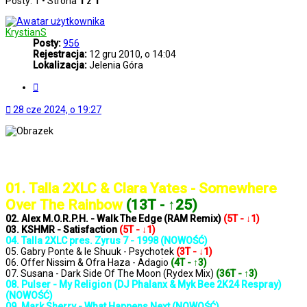
Posty: 1 • Strona
1
z
1
KrystianS
Posty:
956
Rejestracja:
12 gru 2010, o 14:04
Lokalizacja:
Jelenia Góra
Cytuj
28 cze 2024, o 19:27
..: Notowanie 1334 2024-06-28 :..
01. Talla 2XLC & Clara Yates - Somewhere
Over The Rainbow
(13T - ↑25)
02. Alex M.O.R.P.H. - Walk The Edge (RAM Remix)
(5T - ↓1)
03. KSHMR - Satisfaction
(5T - ↓1)
04. Talla 2XLC pres. Zyrus 7 - 1998 (NOWOŚĆ)
05. Gabry Ponte & le Shuuk - Psychotek
(3T - ↓1)
06. Offer Nissim & Ofra Haza - Adagio
(4T - ↑3)
07. Susana - Dark Side Of The Moon (Rydex Mix)
(36T - ↑3)
08. Pulser - My Religion (DJ Phalanx & Myk Bee 2K24 Respray)
(NOWOŚĆ)
09. Mark Sherry - What Happens Next (NOWOŚĆ)