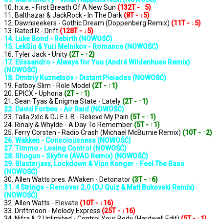
10. h.x.e. - First Breath Of A New Sun
(132T - ↓5)
11. Balthazar & JackRock - In The Dark
(8T - ↓5)
12. Dawnseekers - Gothic Dream (Doppenberg Remix)
(11T - ↓5)
13. Rated R - Drift
(128T - ↓5)
14. Luke Bond - Rebirth (NOWOŚĆ)
15. LekSin & Yuri Melnikov - Romance (NOWOŚĆ)
16. Tyler Jack - Unity
(2T - ↑2)
17. Elissandro - Always for You (André Wildenhues Remix)
(NOWOŚĆ)
18. Dmitriy Kuznetsov - Distant Pleiades (NOWOŚĆ)
19. Fatboy Slim - Role Model
(2T - ↑1)
20. EPICX - Uphoria
(2T - ↑1)
21. Sean Tyas & Enigma State - Lately
(2T - ↑1)
22. David Forbes - Air Raid (NOWOŚĆ)
23. Talla 2xlc & DJ E.L.B - Relieve My Pain
(5T - ↑1)
24. Rinaly & Whylde - A Day To Remember
(5T - ↑1)
25. Ferry Corsten - Radio Crash (Michael McBurnie Remix)
(10T - ↑2)
26. Wakken - Consciousness (NOWOŚĆ)
27. Timmo - Losing Control (NOWOŚĆ)
28. Shogun - Skyfire (AVAO Remix) (NOWOŚĆ)
29. Blasterjaxx, Lockdown & Vion Konger - Feel The Bass
(NOWOŚĆ)
30. Allen Watts pres. AWaken - Detonator
(3T - ↑6)
31. 4 Strings - Remover 2.0 (DJ Quiz & Matt Bukovski Remix)
(NOWOŚĆ)
32. Allen Watts - Elevate
(10T - ↓16)
33. Driftmoon - Melody Express
(25T - ↓16)
34. Nifra & 2 Unlimited - Control Your Body (Hardwell Edit)
(5T - ↓1)