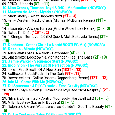
09. EPICX - Uphoria
(3T - ↑11)
10. Nico Cranxx, Thomas Lloyd & D4C - Malfunction (NOWOŚĆ)
11. Maarten de Jong - Mystère (NOWOŚĆ)
12. Mark Sherry - What Happens Next
(2T - ↓3)
13. Ferry Corsten - Radio Crash (Michael McBurnie Remix)
(11T -
↑12)
14. Elissandro - Always for You (André Wildenhues Remix)
(2T - ↑3)
15. Rated R - Drift
(129T - ↓2)
16. 4 Strings - Remover 2.0 (DJ Quiz & Matt Bukovski Remix)
(2T -
↑15)
17. Kosheen - Catch (Chris La Nosté BOOTLEG Mix) (NOWOŚĆ)
18. Kaselia - Minato (NOWOŚĆ)
19. Allen Watts pres. AWaken - Detonator
(4T - ↑11)
20. Blasterjaxx, Lockdown & Vion Konger - Feel The Bass
(2T - ↑9)
21. Jamie Walker - Sequence Start (NOWOŚĆ)
22. Inoblivion - The Pursuit Of Perfection (NOWOŚĆ)
23. h.x.e. - First Breath Of A New Sun
(133T - ↓13)
24. Balthazar & JackRock - In The Dark
(9T - ↓13)
25. Dawnseekers - Gothic Dream (Doppenberg Remix)
(12T - ↓13)
26. Iain M - Come With Me (NOWOŚĆ)
27. DJ Spaceman & Dj X-Tromic - Zero Gravity (NOWOŚĆ)
28. Pulser - My Religion (DJ Phalanx & Myk Bee 2K24 Respray)
(2T -
↓20)
29. Nifra & 2 Unlimited - Control Your Body (Hardwell Edit)
(6T - ↑5)
30. ATB - Ecstasy (Lucas N. Bootleg)
(2T - ↑5)
31. Ralphie B & Frank Waanders pres. Collide1 - See The Beauty
(6T -
↑5)
32. Dirkie Coetzee - Gates Of Elysian (NOWOŚĆ)