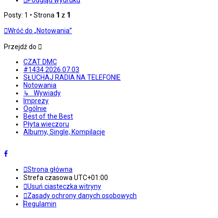
Podgląd wydruku
Posty: 1 • Strona
1
z
1
Wróć do „Notowania”
Przejdź do
CZAT DMC
#1434 2026.07.03
SŁUCHAJ RADIA NA TELEFONIE
Notowania
↳ Wywiady
Imprezy
Ogólnie
Best of the Best
Płyta wieczoru
Albumy, Single, Kompilacje
Strona główna
Strefa czasowa
UTC+01:00
Usuń ciasteczka witryny
Zasady ochrony danych osobowych
Regulamin