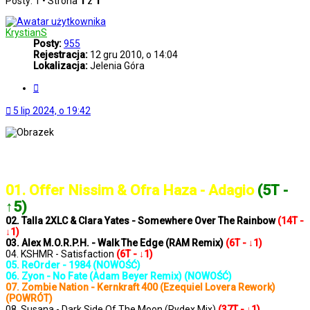
Posty: 1 • Strona
1
z
1
KrystianS
Posty:
955
Rejestracja:
12 gru 2010, o 14:04
Lokalizacja:
Jelenia Góra
Cytuj
5 lip 2024, o 19:42
..: Notowanie 1335 2024-07-05 :..
01. Offer Nissim & Ofra Haza - Adagio
(5T -
↑5)
02. Talla 2XLC & Clara Yates - Somewhere Over The Rainbow
(14T -
↓1)
03. Alex M.O.R.P.H. - Walk The Edge (RAM Remix)
(6T - ↓1)
04. KSHMR - Satisfaction
(6T - ↓1)
05. ReOrder - 1984 (NOWOŚĆ)
06. Zyon - No Fate (Adam Beyer Remix) (NOWOŚĆ)
07. Zombie Nation - Kernkraft 400 (Ezequiel Lovera Rework)
(POWRÓT)
08. Susana - Dark Side Of The Moon (Rydex Mix)
(37T - ↓1)