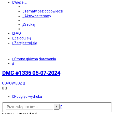
Więcej…
Tematy bez odpowiedzi
Aktywne tematy
Szukaj
FAQ
Zaloguj się
Zarejestruj się
Strona główna
Notowania
Szukaj
DMC #1335 05-07-2024
ODPOWIEDZ
Podgląd wydruku
Wyszukiwanie
Szukaj
zaawansowane