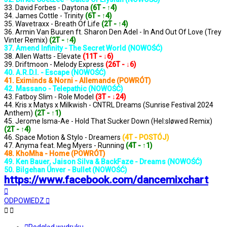
33. David Forbes - Daytona
(6T - ↑4)
34. James Cottle - Trinity
(6T - ↑4)
35. Wavetraxx - Breath Of Life
(2T - ↑4)
36. Armin Van Buuren ft. Sharon Den Adel - In And Out Of Love (Trey
Vinter Remix)
(2T - ↑4)
37. Amend Infinity - The Secret World (NOWOŚĆ)
38. Allen Watts - Elevate
(11T - ↓6)
39. Driftmoon - Melody Express
(26T - ↓6)
40. A.R.D.I. - Escape (NOWOŚĆ)
41. Eximinds & Norni - Allemande (POWRÓT)
42. Massano - Telepathic (NOWOŚĆ)
43. Fatboy Slim - Role Model
(3T - ↓24)
44. Kris x Matys x Milkwish - CNTRL Dreams (Sunrise Festival 2024
Anthem)
(2T - ↑1)
45. Jerome Isma-Ae - Hold That Sucker Down (Hel:sløwed Remix)
(2T - ↑4)
46. Space Motion & Stylo - Dreamers
(4T - POSTÓJ)
47. Anyma feat. Meg Myers - Running
(4T - ↑1)
48. KhoMha - Home (POWRÓT)
49. Ken Bauer, Jaison Silva & BackFaze - Dreams (NOWOŚĆ)
50. Bilgehan Ünver - Bullet (NOWOŚĆ)
https://www.facebook.com/dancemixchart
Na
górę
ODPOWIEDZ