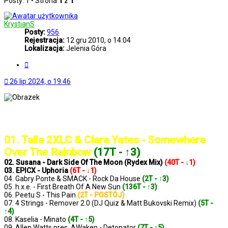
Posty: 1 • Strona
1
z
1
KrystianS
Posty:
956
Rejestracja:
12 gru 2010, o 14:04
Lokalizacja:
Jelenia Góra
Cytuj
26 lip 2024, o 19:46
..: Notowanie 1338 2024-07-26 :..
01. Talla 2XLC & Clara Yates - Somewhere
Over The Rainbow
(17T - ↑3)
02. Susana - Dark Side Of The Moon (Rydex Mix)
(40T - ↓1)
03. EPICX - Uphoria
(6T - ↓1)
04. Gabry Ponte & SMACK - Rock Da House
(2T - ↑3)
05. h.x.e. - First Breath Of A New Sun
(136T - ↑3)
06. Peetu S - This Pain
(2T - POSTÓJ)
07. 4 Strings - Remover 2.0 (DJ Quiz & Matt Bukovski Remix)
(5T -
↑4)
08. Kaselia - Minato
(4T - ↑5)
09. Allen Watts pres. AWaken - Detonator
(7T - ↑5)