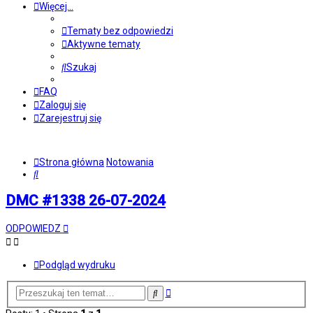
Więcej…
Tematy bez odpowiedzi
Aktywne tematy
Szukaj
FAQ
Zaloguj się
Zarejestruj się
Strona główna
Notowania
Szukaj
DMC #1338 26-07-2024
ODPOWIEDZ
Podgląd wydruku
Wyszukiwanie
Szukaj
zaawansowane