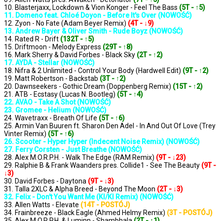
10. Blasterjaxx, Lockdown & Vion Konger - Feel The Bass
(5T - ↑5)
11. Domeno feat. Chloé Doyon - Before It's Over (NOWOŚĆ)
12. Zyon - No Fate (Adam Beyer Remix)
(4T - ↓9)
13. Andrew Bayer & Oliver Smith - Rude Boyz (NOWOŚĆ)
14. Rated R - Drift
(132T - ↑5)
15. Driftmoon - Melody Express
(29T - ↑8)
16. Mark Sherry & David Forbes - Black Sky
(2T - ↑2)
17. AYDA - Stellar (NOWOŚĆ)
18. Nifra & 2 Unlimited - Control Your Body (Hardwell Edit)
(9T - ↑2)
19. Matt Robertson - Backstab
(3T - ↑2)
20. Dawnseekers - Gothic Dream (Doppenberg Remix)
(15T - ↑2)
21. ATB - Ecstasy (Lucas N. Bootleg)
(5T - ↑4)
22. AVAO - Take A Shot (NOWOŚĆ)
23. Gromee - Helium (NOWOŚĆ)
24. Wavetraxx - Breath Of Life
(5T - ↑6)
25. Armin Van Buuren ft. Sharon Den Adel - In And Out Of Love (Trey
Vinter Remix)
(5T - ↑6)
26. Scooter - Hyper Hyper (Indecent Noise Remix) (NOWOŚĆ)
27. Ferry Corsten - Just Breathe (NOWOŚĆ)
28. Alex M.O.R.P.H. - Walk The Edge (RAM Remix)
(9T - ↓23)
29. Ralphie B & Frank Waanders pres. Collide1 - See The Beauty
(9T -
↓3)
30. David Forbes - Daytona
(9T - ↓3)
31. Talla 2XLC & Alpha Breed - Beyond The Moon
(2T - ↓3)
32. Felix - Don't You Want Me (KI/KI Remix) (NOWOŚĆ)
33. Allen Watts - Elevate
(14T - POSTÓJ)
34. Frainbreeze - Black Eagle (Ahmed Helmy Remix)
(3T - POSTÓJ)
35. Alex M.O.R.P.H. & Luminn - Shambhala
(2T - ↑1)