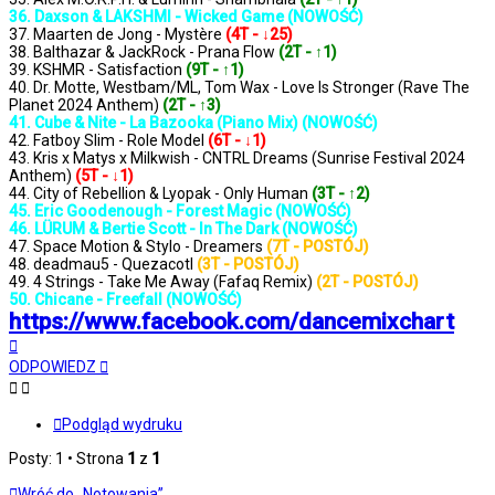
36. Daxson & LAKSHMI - Wicked Game (NOWOŚĆ)
37. Maarten de Jong - Mystère
(4T - ↓25)
38. Balthazar & JackRock - Prana Flow
(2T - ↑1)
39. KSHMR - Satisfaction
(9T - ↑1)
40. Dr. Motte, Westbam/ML, Tom Wax - Love Is Stronger (Rave The
Planet 2024 Anthem)
(2T - ↑3)
41. Cube & Nite - La Bazooka (Piano Mix) (NOWOŚĆ)
42. Fatboy Slim - Role Model
(6T - ↓1)
43. Kris x Matys x Milkwish - CNTRL Dreams (Sunrise Festival 2024
Anthem)
(5T - ↓1)
44. City of Rebellion & Lyopak - Only Human
(3T - ↑2)
45. Eric Goodenough - Forest Magic (NOWOŚĆ)
46. LÜRUM & Bertie Scott - In The Dark (NOWOŚĆ)
47. Space Motion & Stylo - Dreamers
(7T - POSTÓJ)
48. deadmau5 - Quezacotl
(3T - POSTÓJ)
49. 4 Strings - Take Me Away (Fafaq Remix)
(2T - POSTÓJ)
50. Chicane - Freefall (NOWOŚĆ)
https://www.facebook.com/dancemixchart
Na
górę
ODPOWIEDZ
Podgląd wydruku
Posty: 1 • Strona
1
z
1
Wróć do „Notowania”