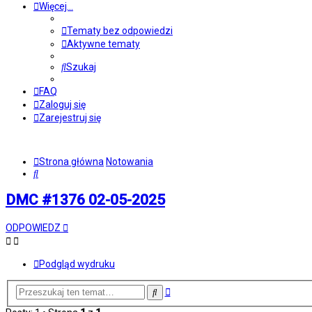
Więcej…
Tematy bez odpowiedzi
Aktywne tematy
Szukaj
FAQ
Zaloguj się
Zarejestruj się
Strona główna
Notowania
Szukaj
DMC #1376 02-05-2025
ODPOWIEDZ
Podgląd wydruku
Wyszukiwanie
Szukaj
zaawansowane