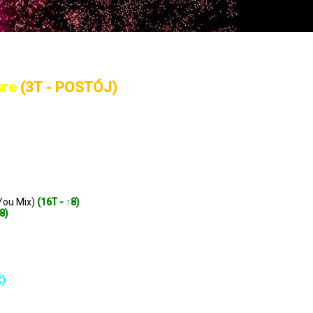
ure
(3T - POSTÓJ)
 You Mix)
(16T - ↑8)
8)
Ć)