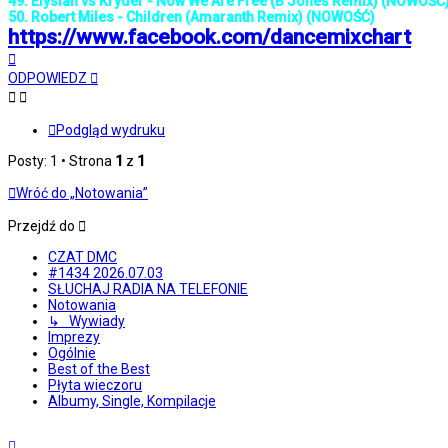
49. Elysian vs Kryder - Now We Are Free (B Jones Remix) (NOWOŚĆ
50. Robert Miles - Children (Amaranth Remix) (NOWOŚĆ)
https://www.facebook.com/dancemixchart
Na
górę
ODPOWIEDZ
Podgląd wydruku
Posty: 1 • Strona
1
z
1
Wróć do „Notowania”
Przejdź do
CZAT DMC
#1434 2026.07.03
SŁUCHAJ RADIA NA TELEFONIE
Notowania
↳ Wywiady
Imprezy
Ogólnie
Best of the Best
Płyta wieczoru
Albumy, Single, Kompilacje