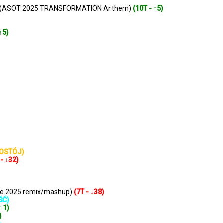
tiful? (ASOT 2025 TRANSFORMATION Anthem)
(10T - ↑5)
 ↑5)
POSTÓJ)
 - ↓32)
One 2025 remix/mashup)
(7T - ↓38)
ŚĆ)
 ↑1)
)