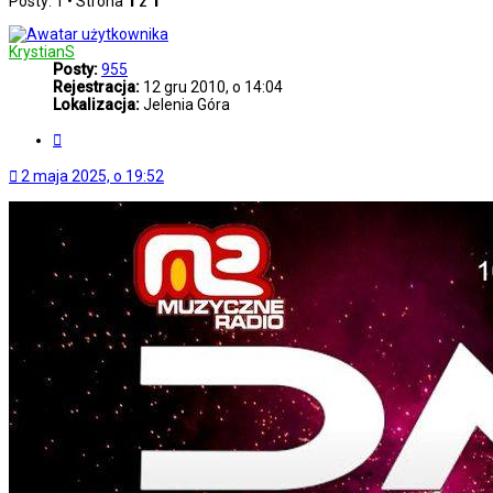
Posty: 1 • Strona
1
z
1
KrystianS
Posty:
955
Rejestracja:
12 gru 2010, o 14:04
Lokalizacja:
Jelenia Góra
Cytuj
2 maja 2025, o 19:52