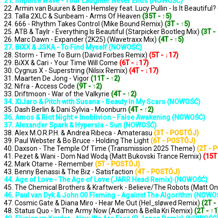
21. Impulse Wave - Your Laughter Never Ends (NOWOŚĆ)
22. Armin van Buuren & Ben Hemsley feat. Lucy Pullin - Is It Beau
23. Talla 2XLC & Sunbeam - Arms Of Heaven
(35T - ↑5)
24. 666 - Rhythm Takes Control (Mike Bound Remix)
(3T - ↑5)
25. ATB & Taylr - Everything Is Beautiful (Starpicker Bootleg Mix)
(3T -
26. Marc Dawn - Expander (2K25) (Wavetraxx Mix)
(4T - ↑5)
27. BiXX & JSKA - To Find Myself (NOWOŚĆ)
28. Storm - Time To Burn (David Forbes Remix)
(5T - ↓17)
29. BiXX & Cari - Your Time Will Come
(6T - ↓17)
30. Cygnus X - Superstring (Nilsix Remix)
(4T - ↓17)
31. Maarten De Jong - Vigor
(11T - ↑2)
32. Nifra - Access Code
(9T - ↑2)
33. Driftmoon - War of the Valkyrie
(4T - ↑2)
34. XiJaro & Pitch with Susana - Beauty In My Scars (NOWOŚĆ)
35. Dash Berlin & Dani Sylvia - Moonburn
(4T - ↑2)
36. Amos & Riot Night + Inoblivion - False Awakening (NOWOŚĆ)
37. Alexander Spark & Hypersia - Sun (NOWOŚĆ)
38. Alex M.O.R.P.H. & Andrea Ribeca - Amaterasu
(3T - POSTÓJ)
39. Paul Webster & Bo Bruce - Holding The Light
(6T - POSTÓJ)
40. Daxson - The Temple Of Time (Transmission 2025 Theme)
(2T - 
41. Pezet & Wani - Dom Nad Wodą (Matt Bukovski Trance Remix)
(15T
42. Mark Otame - Remember
(5T - POSTÓJ)
43. Benny Benassi & The Biz - Satisfaction
(4T - POSTÓJ)
44. Age of Love - The Age of Love (JARR Head Remix) (NOWOŚĆ)
45. The Chemical Brothers & Kraftwerk - Believe/The Robots (Matt 
46. Paul van Dyk & John 00 Fleming - Against The Algorithm (NOWO
47. Cosmic Gate & Diana Miro - Hear Me Out (Hel_sløwed Remix)
(2T -
48. Status Quo - In The Army Now (Adamon & Bella Kri Remix)
(2T - ↑1