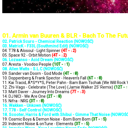
..: Notowanie 1376 2025-05-02 :..
01. Armin van Buuren & BLR - Bach To The Fut
02. Patrick Scuro - Chemical Reaction (NOWOŚĆ)
03. MatricK - F33L (Southmind Edit) (NOWOŚĆ)
04. T78 & Alosoul - Light Spinner
(4T - ↓2)
05. Space 92 - Orbit Motion
(4T - ↓2)
06. Lozaanso - Acid Dream (NOWOŚĆ)
07. Aresta - Voodoo People
(10T - ↑1)
08. Allen Watts - S.L.C (NOWOŚĆ)
09. Sander van Doorn - God Mode
(4T - ↑8)
10. Doppenberg & Frank Spector - Heaven's Fall
(6T - ↑8)
11. Kai Tracid, A*S*Y*S, Peter Pahn - Bam Bam Tschak (We Will Rock
12. Zhi-Vago - Celebrate (The Love) (Jamie Walker 25' Remix)
(12T - ↑
13. Matt Daver - Journey Into Dreams
(7T - ↓3)
14. DJ NICI - We Are One
(2T - ↑8)
15. Nifra - NRG
(3T - ↑8)
16. Wakken - Unkown (NOWOŚĆ)
17. T78 - Self Control (NOWOŚĆ)
18. Scooter, Harris & Ford with Shibui - Gimme That Noise (NOWOŚ
19. Cosmic Boys & Demon Noise - Bom Bom Bom
(3T - ↑5)
20. Indecent Noise & onTune - Elements
(3T - ↑5)