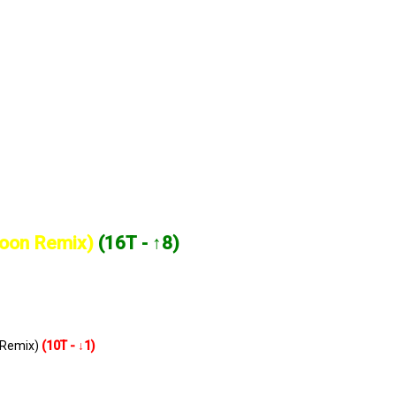
tmoon Remix)
(16T - ↑8)
 Remix)
(10T - ↓1)