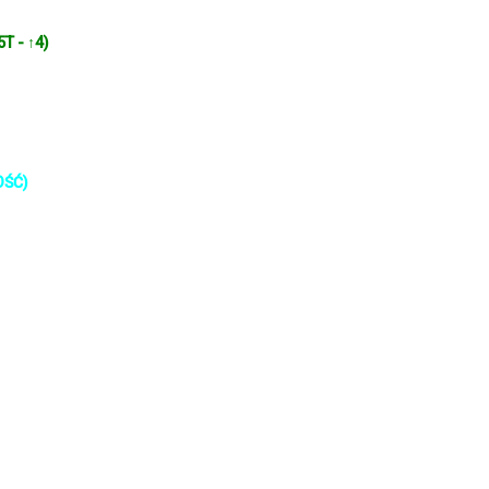
5T - ↑4)
OŚĆ)