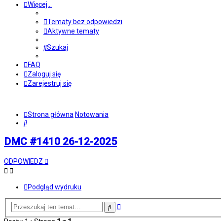
Więcej…
Tematy bez odpowiedzi
Aktywne tematy
Szukaj
FAQ
Zaloguj się
Zarejestruj się
Strona główna
Notowania
Szukaj
DMC #1410 26-12-2025
ODPOWIEDZ
Podgląd wydruku
Wyszukiwanie
Szukaj
zaawansowane