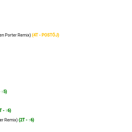
ren Porter Remix)
(4T - POSTÓJ)
- ↑5)
T - ↑6)
der Remix)
(2T - ↑6)