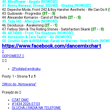
40. Mindflower - Angels (NOWOŚĆ)
41. Benny Benassi, Glowal, SQU4RE - Shades (NOWOŚĆ)
42. Depeche Mode, Front 242 & Boy Harsher Aesthetic - We Can Do It
(
43. Gudowski - Progredior
(3T - ↑5)
44. Alexander Komarov - Carol of the Bells
(2T - ↑5)
45. Toby Hill - Afterglow (NOWOŚĆ)
46. Deciduous - Awakening
(2T - ↑1)
47. Fatboy Slim & The Rolling Stones - Satisfaction Skank
(2T - ↑3)
48. AR7ANIS - From The Shadows (NOWOŚĆ)
49. Aurosonic & Zara Taylor - Air (NOWOŚĆ)
50. Cosmic Gate & AVIRA feat. Sarah de Warren - How It Ends (NOW
https://www.facebook.com/dancemixchart
Na
górę
ODPOWIEDZ
Podgląd wydruku
Posty: 1 • Strona
1
z
1
Wróć do „Notowania”
Przejdź do
CZAT DMC
#1434 2026.07.03
SŁUCHAJ RADIA NA TELEFONIE