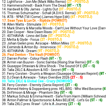
12. Lightforce - Join Me (Mark Wilks Remix)
(2T - POSTÓJ)
13. Hammerschmidt - Back From The Dead
(8T - ↑17)
14. Hardwell & Olly James - Lights Out
(3T - POSTÓJ)
15. Thomas Schumacher - Schall (A.D.H.S. Remix)
(8T - POSTÓJ)
16. ATB - 9PM (Till I Come) (James Hype Edit)
(6T - POSTÓJ)
17. Sean Tyas & Luv Dr. - Riptide (POWRÓT)
18. Allen Watts - Stimulate
(6T - POSTÓJ)
19. Mark Sherry & Marcella Woods - Can't Live Without Your Love (Dar
20. Dan Cooper - New Dawn Rises
(4T - POSTÓJ)
21. 40THAVHA - Linno del Sole
(5T - POSTÓJ)
22. Metta & Glyde - Focus
(2T - POSTÓJ)
23. Johan Gielen pres. Airscape - Million Miles
(2T - POSTÓJ)
24. Eximinds & Anton By - Innervoice
(9T - POSTÓJ)
25. 40THAVHA - Dream
(9T - POSTÓJ)
26. Paul Denton - The Vault (POWRÓT)
27. Darren Porter - Colour Flash
(6T - ↑1)
28. Armin van Buuren - Sonic Samba (Rising Star Remix)
(3T - ↑5)
29. Giuseppe Ottaviani & Ultra Shock - The Sound Of E
(5T - ↑5)
30. Talla 2XLC & Absolom & IVD - Secret
(9T - ↑5)
31. Ferry Corsten - Drum's a Weapon (Giuseppe Ottaviani Reprint)
(8T 
32. DJ Dean & Airwaze - Tokyo Overdive 2026
(2T - ↓5)
33. Talla 2XLC & Global Cee - Crazy (NOWOŚĆ)
34. Ferry Corsten - Eternity (Genix Reprint)
(2T - ↑6)
35. Ahmed Helmy & Doppenberg pres. HEL:BRG - Who Wed Become
(6
36. Driftmoon & Mirage - Phantom Sky
(5T - ↑6)
37. Markus Schulz & Emma Hewitt - Safe From Harm (William Schnei
38. Anton Pallmer & Spectorsonic & Alex BELIEVE - Let's Go
(5T - ↑6)
39. Talla 2XLC pres. Rraw! - Life Is A Journey
(2T - ↑6)