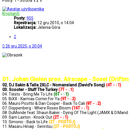
Posty: 1 • Strona
1
z
1
KrystianS
Posty:
955
Rejestracja:
12 gru 2010, o 14:04
Lokalizacja:
Jelenia Góra
Cytuj
26 gru 2025, o 20:04
..: Notowanie 1410 2025-12-26 :..
01. Johan Gielen pres. Airscape - Sosei (Drif
02. DJ Sakin & Talla 2XLC - Nomansland (David's Song)
(4T - ↓1)
03. Scooter - Stuff The Turkey
(7T - ↓1)
04. Tiësto - Bring Me To Life
(6T - ↑1)
05. BiXX - Karmas Comin For Ya
(9T - ↓2)
06. Mauro Picotto & Dan Cooper - Back To Cali
(8T - ↓2)
07. Doppenberg - Where Roses Bloom
(16T - ↓1)
08. DuMonde feat. Shaun Baker - Dying Of The Light (JAMX & D.Mand
09. Sam Laxton - Knock Out
(2T - ↓1)
10. Simonic - Back to Life
(2T - POSTÓJ)
11. Masaru Hinaiji - Senritsu
(2T - POSTÓJ)