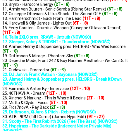
10. Brynx - Hardcore Energy
(2T - ↑8)
11. Armin van Buuren - Sonic Samba (Rising Star Remix)
(6T - ↑8)
12. Giuseppe Ottaviani & Ultra Shock - The Sound Of E
(8T - ↑8)
13. Hammerschmidt - Back From The Dead
(11T - ↓8)
14. Hardwell & Olly James - Lights Out
(6T - ↓8)
15. Ferry Corsten - Drum's a Weapon (Giuseppe Ottaviani Reprint)
(11T - ↓8)
16. Talla 2XLC pres. RRAW! - Untruth (NOWOŚĆ)
17. Steeper, Kohey & TRID3NT - Thunderstorm (NOWOŚĆ)
18. Ahmed Helmy & Doppenberg pres. HEL:BRG - Who Wed Become
(9T - ↑8)
19. Driftmoon & Mirage - Phantom Sky
(8T - ↑8)
20. Depeche Mode, Front 242 & Boy Harsher Aesthetic - We Can Do It
(8T - ↑9)
21. Gudowski - Progredior
(6T - ↑9)
22. DJ Jan vs Frank Watson - Sayonara (NOWOŚĆ)
23. Ahmed Helmy & Doppenberg pres. HEL:BRG - Break It Down
(NOWOŚĆ)
24. Eximinds & Anton By - Innervoice
(12T - ↓10)
25. 40THAVHA - Dream
(12T - ↓10)
26. Xincher & Narkinz - This Is Where It Begins
(2T - ↓10)
27. Metta & Glyde - Focus
(5T - ↓10)
28. Fros7novA - Pay Back
(2T - ↑3)
29. Driftmoon, XiJaro & Pitch - Rebirth (NOWOŚĆ)
30. ATB - 9PM (Till I Come) (James Hype Edit)
(9T - ↓27)
31. Scotty - The First Rebirth 2026 (Feel The Bass) (NOWOŚĆ)
32. Hypetraxx - The Darkside (Indecent Noise Private Mix)
(NOWOŚĆ)