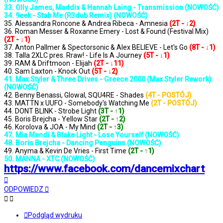
33. Olly James, Maddix & Hannah Laing - Transmission (NOWOŚĆ)
34. 9eek - Stab Me (R3dub Remix) (NOWOŚĆ)
35. Alessandra Roncone & Andrea Ribeca - Amnesia
(2T - ↓2)
36. Roman Messer & Roxanne Emery - Lost & Found (Festival Mix)
(2T - ↓1)
37. Anton Pallmer & Spectorsonic & Alex BELIEVE - Let's Go
(8T - ↓1)
38. Talla 2XLC pres. Rraw! - Life Is A Journey
(5T - ↓1)
39. RAM & Driftmoon - Elijah
(2T - ↓11)
40. Sam Laxton - Knock Out
(5T - ↓2)
41. Max Styler & Three Drives - Greece 2000 (Max Styler Rework)
(NOWOŚĆ)
42. Benny Benassi, Glowal, SQU4RE - Shades
(4T - POSTÓJ)
43. MATTN x UUFO - Somebody's Watching Me
(2T - POSTÓJ)
44. DONT BLINK - Strobe Light
(3T - ↑1)
45. Boris Brejcha - Yellow Star
(2T - ↑2)
46. Korolova & JOA - My Mind
(2T - ↑3)
47. Mia Mendi & Blake Light - Lose Yourself (NOWOŚĆ)
48. Boris Brejcha - Dancing Penguins (NOWOŚĆ)
49. Anyma & Kevin De Vries - First Time
(2T - ↑1)
50. MANNA - XTC (NOWOŚĆ)
https://www.facebook.com/dancemixchart
Na
górę
ODPOWIEDZ
Podgląd wydruku