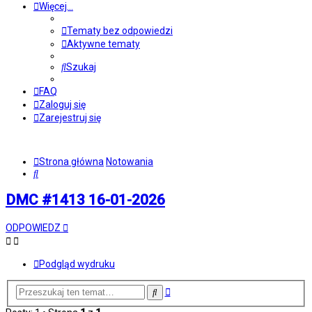
Więcej…
Tematy bez odpowiedzi
Aktywne tematy
Szukaj
FAQ
Zaloguj się
Zarejestruj się
Strona główna
Notowania
Szukaj
DMC #1413 16-01-2026
ODPOWIEDZ
Podgląd wydruku
Wyszukiwanie
Szukaj
zaawansowane