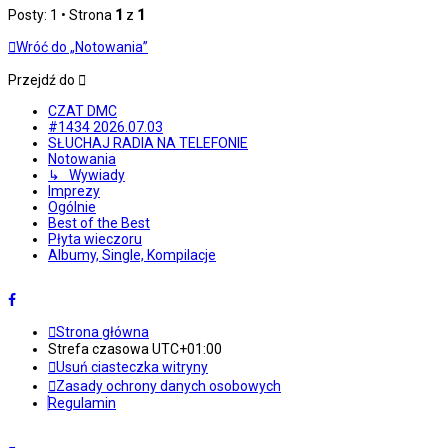
Posty: 1 • Strona
1
z
1
Wróć do „Notowania”
Przejdź do
CZAT DMC
#1434 2026.07.03
SŁUCHAJ RADIA NA TELEFONIE
Notowania
↳ Wywiady
Imprezy
Ogólnie
Best of the Best
Płyta wieczoru
Albumy, Single, Kompilacje
Strona główna
Strefa czasowa
UTC+01:00
Usuń ciasteczka witryny
Zasady ochrony danych osobowych
Regulamin