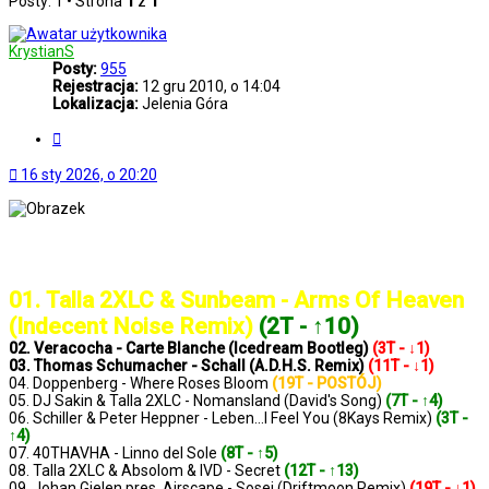
Posty: 1 • Strona
1
z
1
KrystianS
Posty:
955
Rejestracja:
12 gru 2010, o 14:04
Lokalizacja:
Jelenia Góra
Cytuj
16 sty 2026, o 20:20
..: Notowanie 1413 2026-01-16 :..
01. Talla 2XLC & Sunbeam - Arms Of Heaven
(Indecent Noise Remix)
(2T - ↑10)
02. Veracocha - Carte Blanche (Icedream Bootleg)
(3T - ↓1)
03. Thomas Schumacher - Schall (A.D.H.S. Remix)
(11T - ↓1)
04. Doppenberg - Where Roses Bloom
(19T - POSTÓJ)
05. DJ Sakin & Talla 2XLC - Nomansland (David's Song)
(7T - ↑4)
06. Schiller & Peter Heppner - Leben...I Feel You (8Kays Remix)
(3T -
↑4)
07. 40THAVHA - Linno del Sole
(8T - ↑5)
08. Talla 2XLC & Absolom & IVD - Secret
(12T - ↑13)
09. Johan Gielen pres. Airscape - Sosei (Driftmoon Remix)
(19T - ↓1)