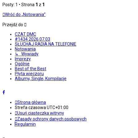
Posty: 1 • Strona
1
z
1
Wróć do „Notowania”
Przejdź do
CZAT DMC
#1434 2026.07.03
SŁUCHAJ RADIA NA TELEFONIE
Notowania
↳ Wywiady
Imprezy
Ogólnie
Best of the Best
Płyta wieczoru
Albumy, Single, Kompilacje
Strona główna
Strefa czasowa
UTC+01:00
Usuń ciasteczka witryny
Zasady ochrony danych osobowych
Regulamin