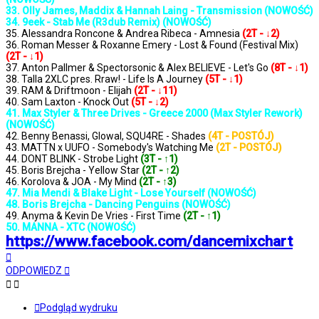
33. Olly James, Maddix & Hannah Laing - Transmission (NOWOŚĆ)
34. 9eek - Stab Me (R3dub Remix) (NOWOŚĆ)
35. Alessandra Roncone & Andrea Ribeca - Amnesia
(2T - ↓2)
36. Roman Messer & Roxanne Emery - Lost & Found (Festival Mix)
(2T - ↓1)
37. Anton Pallmer & Spectorsonic & Alex BELIEVE - Let's Go
(8T - ↓1)
38. Talla 2XLC pres. Rraw! - Life Is A Journey
(5T - ↓1)
39. RAM & Driftmoon - Elijah
(2T - ↓11)
40. Sam Laxton - Knock Out
(5T - ↓2)
41. Max Styler & Three Drives - Greece 2000 (Max Styler Rework)
(NOWOŚĆ)
42. Benny Benassi, Glowal, SQU4RE - Shades
(4T - POSTÓJ)
43. MATTN x UUFO - Somebody's Watching Me
(2T - POSTÓJ)
44. DONT BLINK - Strobe Light
(3T - ↑1)
45. Boris Brejcha - Yellow Star
(2T - ↑2)
46. Korolova & JOA - My Mind
(2T - ↑3)
47. Mia Mendi & Blake Light - Lose Yourself (NOWOŚĆ)
48. Boris Brejcha - Dancing Penguins (NOWOŚĆ)
49. Anyma & Kevin De Vries - First Time
(2T - ↑1)
50. MANNA - XTC (NOWOŚĆ)
https://www.facebook.com/dancemixchart
Na
górę
ODPOWIEDZ
Podgląd wydruku