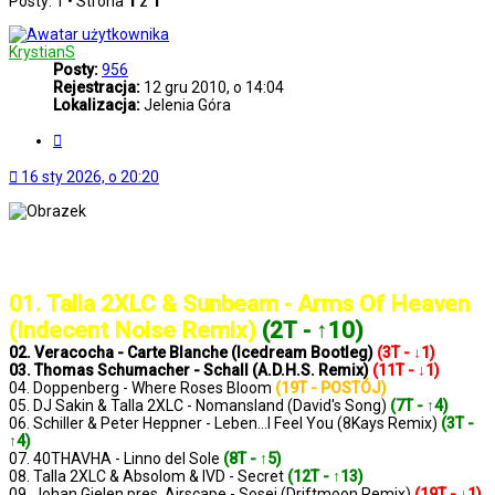
Posty: 1 • Strona
1
z
1
KrystianS
Posty:
956
Rejestracja:
12 gru 2010, o 14:04
Lokalizacja:
Jelenia Góra
Cytuj
16 sty 2026, o 20:20
..: Notowanie 1413 2026-01-16 :..
01. Talla 2XLC & Sunbeam - Arms Of Heaven
(Indecent Noise Remix)
(2T - ↑10)
02. Veracocha - Carte Blanche (Icedream Bootleg)
(3T - ↓1)
03. Thomas Schumacher - Schall (A.D.H.S. Remix)
(11T - ↓1)
04. Doppenberg - Where Roses Bloom
(19T - POSTÓJ)
05. DJ Sakin & Talla 2XLC - Nomansland (David's Song)
(7T - ↑4)
06. Schiller & Peter Heppner - Leben...I Feel You (8Kays Remix)
(3T -
↑4)
07. 40THAVHA - Linno del Sole
(8T - ↑5)
08. Talla 2XLC & Absolom & IVD - Secret
(12T - ↑13)
09. Johan Gielen pres. Airscape - Sosei (Driftmoon Remix)
(19T - ↓1)