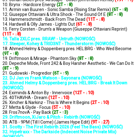
10. Brynx - Hardcore Energy
(2T - ↑8)
11. Armin van Buuren - Sonic Samba (Rising Star Remix)
(6T - ↑8)
12. Giuseppe Ottaviani & Ultra Shock - The Sound Of E
(8T - ↑8)
13. Hammerschmidt - Back From The Dead
(11T - ↓8)
14. Hardwell & Olly James - Lights Out
(6T - ↓8)
15. Ferry Corsten - Drum's a Weapon (Giuseppe Ottaviani Reprint)
(11T - ↓8)
16. Talla 2XLC pres. RRAW! - Untruth (NOWOŚĆ)
17. Steeper, Kohey & TRID3NT - Thunderstorm (NOWOŚĆ)
18. Ahmed Helmy & Doppenberg pres. HEL:BRG - Who Wed Become
(9T - ↑8)
19. Driftmoon & Mirage - Phantom Sky
(8T - ↑8)
20. Depeche Mode, Front 242 & Boy Harsher Aesthetic - We Can Do It
(8T - ↑9)
21. Gudowski - Progredior
(6T - ↑9)
22. DJ Jan vs Frank Watson - Sayonara (NOWOŚĆ)
23. Ahmed Helmy & Doppenberg pres. HEL:BRG - Break It Down
(NOWOŚĆ)
24. Eximinds & Anton By - Innervoice
(12T - ↓10)
25. 40THAVHA - Dream
(12T - ↓10)
26. Xincher & Narkinz - This Is Where It Begins
(2T - ↓10)
27. Metta & Glyde - Focus
(5T - ↓10)
28. Fros7novA - Pay Back
(2T - ↑3)
29. Driftmoon, XiJaro & Pitch - Rebirth (NOWOŚĆ)
30. ATB - 9PM (Till I Come) (James Hype Edit)
(9T - ↓27)
31. Scotty - The First Rebirth 2026 (Feel The Bass) (NOWOŚĆ)
32. Hypetraxx - The Darkside (Indecent Noise Private Mix)
(NOWOŚĆ)