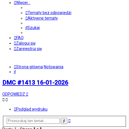
Więcej…
Tematy bez odpowiedzi
Aktywne tematy
Szukaj
FAQ
Zaloguj się
Zarejestruj się
Strona główna
Notowania
Szukaj
DMC #1413 16-01-2026
ODPOWIEDZ
Podgląd wydruku
Wyszukiwanie
Szukaj
zaawansowane