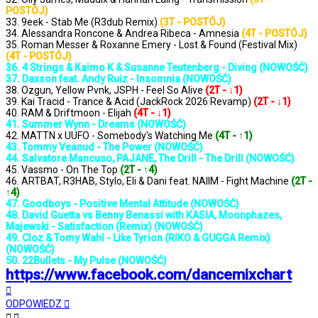
POSTÓJ)
33. 9eek - Stab Me (R3dub Remix)
(3T - POSTÓJ)
34. Alessandra Roncone & Andrea Ribeca - Amnesia
(4T - POSTÓJ)
35. Roman Messer & Roxanne Emery - Lost & Found (Festival Mix)
(4T - POSTÓJ)
36. 4 Strings & Kaimo K & Susanne Teutenberg - Diving (NOWOŚĆ)
37. Daxson feat. Andy Ruiz - Insomnia (NOWOŚĆ)
38. Ozgun, Yellow Pvnk, JSPH - Feel So Alive
(2T - ↓1)
39. Kai Tracid - Trance & Acid (JackRock 2026 Revamp)
(2T - ↓1)
40. RAM & Driftmoon - Elijah
(4T - ↓1)
41. Summer Wynn - Dreams (NOWOŚĆ)
42. MATTN x UUFO - Somebody's Watching Me
(4T - ↑1)
43. Tommy Veanud - The Power (NOWOŚĆ)
44. Salvatore Mancuso, PAJANE, The Drill - The Drill (NOWOŚĆ)
45. Vassmo - On The Top
(2T - ↑4)
46. ARTBAT, R3HAB, Stylo, Eli & Dani feat. NAIIM - Fight Machine
(2T -
↑4)
47. Goodboys - Positive Mental Attitude (NOWOŚĆ)
48. David Guetta vs Benny Benassi with KASIA, Moonphazes,
Majewski - Satisfaction (Remix) (NOWOŚĆ)
49. Cloz & Tomy Wahl - Like Tyrion (RIKO & GUGGA Remix)
(NOWOŚĆ)
50. 22Bullets - My Pulse (NOWOŚĆ)
https://www.facebook.com/dancemixchart
Na
górę
ODPOWIEDZ