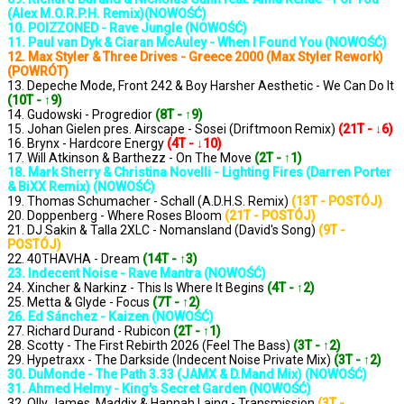
(Alex M.O.R.P.H. Remix)(NOWOŚĆ)
10. POIZZONED - Rave Jungle (NOWOŚĆ)
11. Paul van Dyk & Ciaran McAuley - When I Found You (NOWOŚĆ)
12. Max Styler & Three Drives - Greece 2000 (Max Styler Rework)
(POWRÓT)
13. Depeche Mode, Front 242 & Boy Harsher Aesthetic - We Can Do It
(10T - ↑9)
14. Gudowski - Progredior
(8T - ↑9)
15. Johan Gielen pres. Airscape - Sosei (Driftmoon Remix)
(21T - ↓6)
16. Brynx - Hardcore Energy
(4T - ↓10)
17. Will Atkinson & Barthezz - On The Move
(2T - ↑1)
18. Mark Sherry & Christina Novelli - Lighting Fires (Darren Porter
& BiXX Remix) (NOWOŚĆ)
19. Thomas Schumacher - Schall (A.D.H.S. Remix)
(13T - POSTÓJ)
20. Doppenberg - Where Roses Bloom
(21T - POSTÓJ)
21. DJ Sakin & Talla 2XLC - Nomansland (David's Song)
(9T -
POSTÓJ)
22. 40THAVHA - Dream
(14T - ↑3)
23. Indecent Noise - Rave Mantra (NOWOŚĆ)
24. Xincher & Narkinz - This Is Where It Begins
(4T - ↑2)
25. Metta & Glyde - Focus
(7T - ↑2)
26. Ed Sánchez - Kaizen (NOWOŚĆ)
27. Richard Durand - Rubicon
(2T - ↑1)
28. Scotty - The First Rebirth 2026 (Feel The Bass)
(3T - ↑2)
29. Hypetraxx - The Darkside (Indecent Noise Private Mix)
(3T - ↑2)
30. DuMonde - The Path 3.33 (JAMX & D.Mand Mix) (NOWOŚĆ)
31. Ahmed Helmy - King's Secret Garden (NOWOŚĆ)
32. Olly James, Maddix & Hannah Laing - Transmission
(3T -