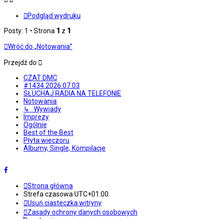
Podgląd wydruku
Posty: 1 • Strona
1
z
1
Wróć do „Notowania”
Przejdź do
CZAT DMC
#1434 2026.07.03
SŁUCHAJ RADIA NA TELEFONIE
Notowania
↳ Wywiady
Imprezy
Ogólnie
Best of the Best
Płyta wieczoru
Albumy, Single, Kompilacje
Strona główna
Strefa czasowa
UTC+01:00
Usuń ciasteczka witryny
Zasady ochrony danych osobowych