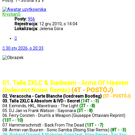
Posty: 1 • Strona
1
z
1
KrystianS
Posty:
956
Rejestracja:
12 gru 2010, o 14:04
Lokalizacja:
Jelenia Góra
Cytuj
30 sty 2026, o 20:33
..: Notowanie 1415 2026-01-30 :..
01. Talla 2XLC & Sunbeam - Arms Of Heaven
(Indecent Noise Remix)
(4T - POSTÓJ)
02. Veracocha - Carte Blanche (Icedream Bootleg)
(5T - POSTÓJ)
03. Talla 2XLC & Absolom & IVD - Secret
(14T - ↑3)
04. Eximinds, HKL, Wavetraxx - The Light
(2T - ↑8)
05. DJ Jan vs Frank Watson - Sayonara
(3T - ↑8)
06. Ferry Corsten - Drum's a Weapon (Giuseppe Ottaviani Reprint)
(13T - ↑10)
07. Hammerschmidt - Back From The Dead
(13T - ↑7)
08. Armin van Buuren - Sonic Samba (Rising Star Remix)
(8T - ↑3)
09. Richard Durand & Nicholas Gunn feat. Alina Renae - For You