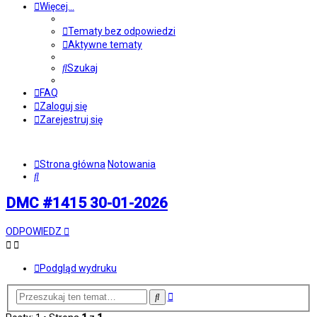
Więcej…
Tematy bez odpowiedzi
Aktywne tematy
Szukaj
FAQ
Zaloguj się
Zarejestruj się
Strona główna
Notowania
Szukaj
DMC #1415 30-01-2026
ODPOWIEDZ
Podgląd wydruku
Wyszukiwanie
Szukaj
zaawansowane