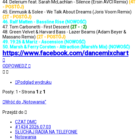
44. Delerium feat. Sarah McLachlan - Silence (Ersin AVCI Remix)
(4T
- POSTÓJ)
45. Einmusik & Solee - We Talk About Dreams (Joris Voorn Remix)
(2T - POSTÓJ)
46. Ralf Matten - Bassline Rise (NOWOŚĆ)
47. Tom Carbonetti - First Descent
(2T - ↑2)
48. Green Velvet & Harvard Bass - Lazer Beams (Adam Beyer &
Massano Remix)
(2T - POSTÓJ)
49. 19:26 & Mariz - Ascension (NOWOŚĆ)
50. Marsh & Ferry Corsten - Attraction (Marsh's Mix) (NOWOŚĆ)
https://www.facebook.com/dancemixchart
Na
górę
ODPOWIEDZ
Podgląd wydruku
Posty: 1 • Strona
1
z
1
Wróć do „Notowania”
Przejdź do
CZAT DMC
#1434 2026.07.03
SŁUCHAJ RADIA NA TELEFONIE
Notowania