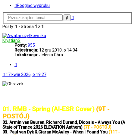
Podgląd wydruku
Wyszukiwanie
Szukaj
zaawansowane
Posty: 1 • Strona
1
z
1
KrystianS
Posty:
955
Rejestracja:
12 gru 2010, o 14:04
Lokalizacja:
Jelenia Góra
Cytuj
17 kwie 2026, o 19:27
..: Notowanie 1425 2026-04-17 :..
01. RMB - Spring (AI-ESR Cover)
(9T -
POSTÓJ)
02. Armin van Buuren, Richard Durand, Dicosis - Always You (A
State of Trance 2026 ELEVATION Anthem)
(7T - POSTÓJ)
03. Paul van Dyk & Ciaran McAuley - When I Found You
(11T -