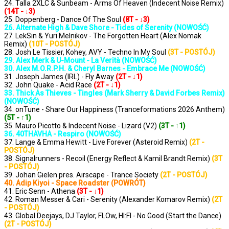
24. Talla 2XLC & Sunbeam - Arms Of Heaven (Indecent Noise Remix)
(14T - ↓3)
25. Doppenberg - Dance Of The Soul
(8T - ↓3)
26. Alternate High & Dave Shore - Tides of Serenity (NOWOŚĆ)
27. LekSin & Yuri Melnikov - The Forgotten Heart (Alex Nomak
Remix)
(10T - POSTÓJ)
28. Josh Le Tissier, Kohey, AVY - Techno In My Soul
(3T - POSTÓJ)
29. Alex Merk & U-Mount - La Verità (NOWOŚĆ)
30. Alex M.O.R.P.H. & Cheryl Barnes - Embrace Me (NOWOŚĆ)
31. Joseph James (IRL) - Fly Away
(2T - ↓1)
32. John Quake - Acid Race
(2T - ↓1)
33. Thick As Thieves - Tingles (Mark Sherry & David Forbes Remix)
(NOWOŚĆ)
34. onTune - Share Our Happiness (Tranceformations 2026 Anthem)
(5T - ↑1)
35. Mauro Picotto & Indecent Noise - Lizard (V2)
(3T - ↑1)
36. 40THAVHA - Respiro (NOWOŚĆ)
37. Lange & Emma Hewitt - Live Forever (Asteroid Remix)
(2T -
POSTÓJ)
38. Signalrunners - Recoil (Energy Reflect & Kamil Brandt Remix)
(3T
- POSTÓJ)
39. Johan Gielen pres. Airscape - Trance Society
(2T - POSTÓJ)
40. Adip Kiyoi - Space Roadster (POWRÓT)
41. Eric Senn - Athena
(3T - ↓1)
42. Roman Messer & Cari - Serenity (Alexander Komarov Remix)
(2T
- POSTÓJ)
43. Global Deejays, DJ Taylor, FLOw, HI:FI - No Good (Start the Dance)
(2T - POSTÓJ)