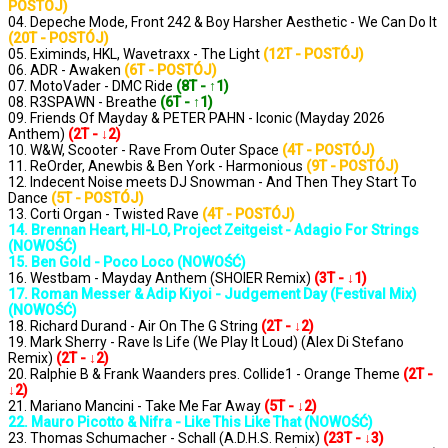
POSTÓJ)
04. Depeche Mode, Front 242 & Boy Harsher Aesthetic - We Can Do It
(20T - POSTÓJ)
05. Eximinds, HKL, Wavetraxx - The Light
(12T - POSTÓJ)
06. ADR - Awaken
(6T - POSTÓJ)
07. MotoVader - DMC Ride
(8T - ↑1)
08. R3SPAWN - Breathe
(6T - ↑1)
09. Friends Of Mayday & PETER PAHN - Iconic (Mayday 2026
Anthem)
(2T - ↓2)
10. W&W, Scooter - Rave From Outer Space
(4T - POSTÓJ)
11. ReOrder, Anewbis & Ben York - Harmonious
(9T - POSTÓJ)
12. Indecent Noise meets DJ Snowman - And Then They Start To
Dance
(5T - POSTÓJ)
13. Corti Organ - Twisted Rave
(4T - POSTÓJ)
14. Brennan Heart, HI-LO, Project Zeitgeist - Adagio For Strings
(NOWOŚĆ)
15. Ben Gold - Poco Loco (NOWOŚĆ)
16. Westbam - Mayday Anthem (SHOIER Remix)
(3T - ↓1)
17. Roman Messer & Adip Kiyoi - Judgement Day (Festival Mix)
(NOWOŚĆ)
18. Richard Durand - Air On The G String
(2T - ↓2)
19. Mark Sherry - Rave Is Life (We Play It Loud) (Alex Di Stefano
Remix)
(2T - ↓2)
20. Ralphie B & Frank Waanders pres. Collide1 - Orange Theme
(2T -
↓2)
21. Mariano Mancini - Take Me Far Away
(5T - ↓2)
22. Mauro Picotto & Nifra - Like This Like That (NOWOŚĆ)
23. Thomas Schumacher - Schall (A.D.H.S. Remix)
(23T - ↓3)