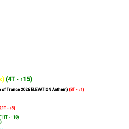
x)
(4T - ↑15)
ate of Trance 2026 ELEVATION Anthem)
(8T - ↓1)
21T - ↓3)
(11T - ↑18)
4)