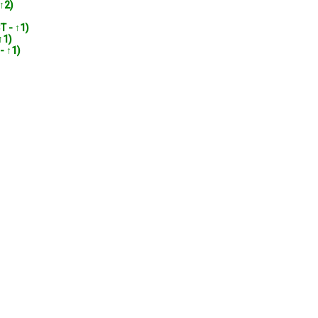
 ↑2)
T - ↑1)
↑1)
- ↑1)