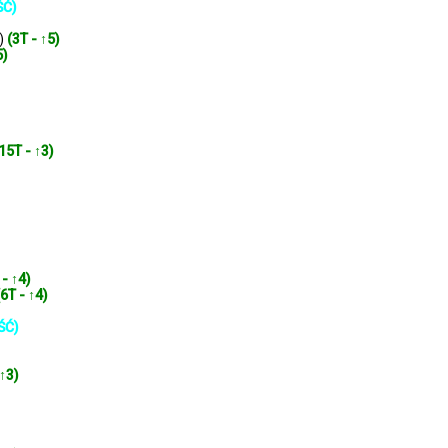
ŚĆ)
x)
(3T - ↑5)
5)
15T - ↑3)
 - ↑4)
(6T - ↑4)
ŚĆ)
 ↑3)