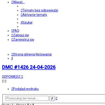
Więcej…
Tematy bez odpowiedzi
Aktywne tematy
Szukaj
FAQ
Zaloguj się
Zarejestruj się
Strona główna
Notowania
Szukaj
DMC #1426 24-04-2026
ODPOWIEDZ
Podgląd wydruku
Wyszukiwanie
Szukaj
zaawansowane