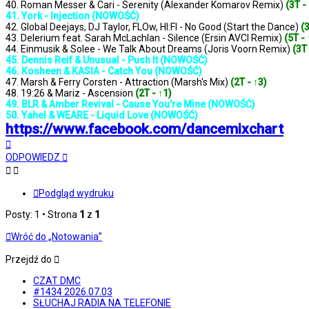
40. Roman Messer & Cari - Serenity (Alexander Komarov Remix)
(3T -
41. York - Injection (NOWOŚĆ)
42. Global Deejays, DJ Taylor, FLOw, HI:FI - No Good (Start the Dance)
(3
43. Delerium feat. Sarah McLachlan - Silence (Ersin AVCI Remix)
(5T - 
44. Einmusik & Solee - We Talk About Dreams (Joris Voorn Remix)
(3T 
45. Dennis Reif & Unusual - Push It (NOWOŚĆ)
46. Kosheen & KASIA - Catch You (NOWOŚĆ)
47. Marsh & Ferry Corsten - Attraction (Marsh's Mix)
(2T - ↑3)
48. 19:26 & Mariz - Ascension
(2T - ↑1)
49. BLR & Amber Revival - Cause You're Mine (NOWOŚĆ)
50. Yahel & WEARE - Liquid Love (NOWOŚĆ)
https://www.facebook.com/dancemixchart
Na
górę
ODPOWIEDZ
Podgląd wydruku
Posty: 1 • Strona
1
z
1
Wróć do „Notowania”
Przejdź do
CZAT DMC
#1434 2026.07.03
SŁUCHAJ RADIA NA TELEFONIE