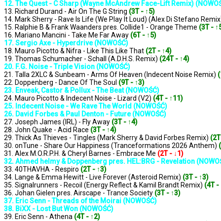
12. The Quest - C Sharp (Wayne McAndrew Face-Lift Remix) (NOWO
13. Richard Durand - Air On The G String
(3T - ↑5)
14. Mark Sherry - Rave Is Life (We Play It Loud) (Alex Di Stefano Remi
15. Ralphie B & Frank Waanders pres. Collide1 - Orange Theme
(3T - ↑
16. Mariano Mancini - Take Me Far Away
(6T - ↑5)
17. Sergio Axe - Hyperdrive (NOWOŚĆ)
18. Mauro Picotto & Nifra - Like This Like That
(2T - ↑4)
19. Thomas Schumacher - Schall (A.D.H.S. Remix)
(24T - ↑4)
20. F.G. Noise - Triple Vision (NOWOŚĆ)
21. Talla 2XLC & Sunbeam - Arms Of Heaven (Indecent Noise Remix)
(
22. Doppenberg - Dance Of The Soul
(9T - ↑3)
23. Enveak, Castor & Pollux - The Beat (NOWOŚĆ)
24. Mauro Picotto & Indecent Noise - Lizard (V2)
(4T - ↑11)
25. Indecent Noise - We Rave The World (NOWOŚĆ)
26. David Forbes & Paul Denton - Future (NOWOŚĆ)
27. Joseph James (IRL) - Fly Away
(3T - ↑4)
28. John Quake - Acid Race
(3T - ↑4)
29. Thick As Thieves - Tingles (Mark Sherry & David Forbes Remix)
(2T
30. onTune - Share Our Happiness (Tranceformations 2026 Anthem)
31. Alex M.O.R.P.H. & Cheryl Barnes - Embrace Me
(2T - ↓1)
32. Ahmed helmy & Doppenberg pres. HEL:BRG - Revelation (NOWO
33. 40THAVHA - Respiro
(2T - ↑3)
34. Lange & Emma Hewitt - Live Forever (Asteroid Remix)
(3T - ↑3)
35. Signalrunners - Recoil (Energy Reflect & Kamil Brandt Remix)
(4T -
36. Johan Gielen pres. Airscape - Trance Society
(3T - ↑3)
37. Eric Senn - Threads of the Moirai (NOWOŚĆ)
38. BiXX - Lost But Won (NOWOŚĆ)
39. Eric Senn - Athena
(4T - ↑2)