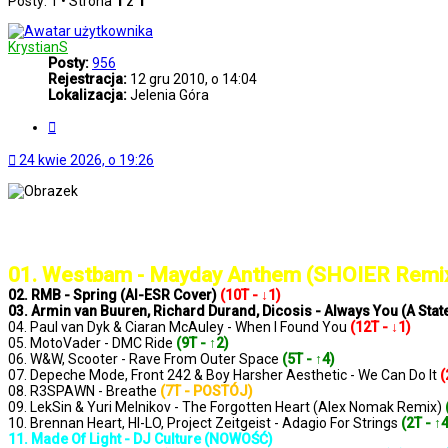
Posty: 1 • Strona
1
z
1
KrystianS
Posty:
956
Rejestracja:
12 gru 2010, o 14:04
Lokalizacja:
Jelenia Góra
Cytuj
24 kwie 2026, o 19:26
..: Notowanie 1426 2026-04-24 :..
01. Westbam - Mayday Anthem (SHOIER Remi
02. RMB - Spring (AI-ESR Cover)
(10T - ↓1)
03. Armin van Buuren, Richard Durand, Dicosis - Always You (A St
04. Paul van Dyk & Ciaran McAuley - When I Found You
(12T - ↓1)
05. MotoVader - DMC Ride
(9T - ↑2)
06. W&W, Scooter - Rave From Outer Space
(5T - ↑4)
07. Depeche Mode, Front 242 & Boy Harsher Aesthetic - We Can Do It
(
08. R3SPAWN - Breathe
(7T - POSTÓJ)
09. LekSin & Yuri Melnikov - The Forgotten Heart (Alex Nomak Remix)
10. Brennan Heart, HI-LO, Project Zeitgeist - Adagio For Strings
(2T - ↑
11. Made Of Light - DJ Culture (NOWOŚĆ)