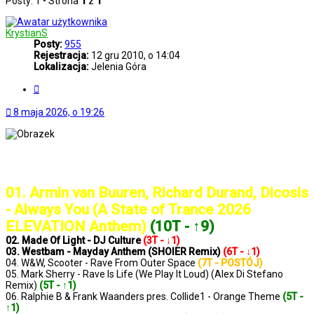
Posty: 1 • Strona
1
z
1
KrystianS
Posty:
955
Rejestracja:
12 gru 2010, o 14:04
Lokalizacja:
Jelenia Góra
Cytuj
8 maja 2026, o 19:26
..: Notowanie 1428 2026-05-08 :..
01. Armin van Buuren, Richard Durand, Dicosis
- Always You (A State of Trance 2026
ELEVATION Anthem)
(10T - ↑9)
02. Made Of Light - DJ Culture
(3T - ↓1)
03. Westbam - Mayday Anthem (SHOIER Remix)
(6T - ↓1)
04. W&W, Scooter - Rave From Outer Space
(7T - POSTÓJ)
05. Mark Sherry - Rave Is Life (We Play It Loud) (Alex Di Stefano
Remix)
(5T - ↑1)
06. Ralphie B & Frank Waanders pres. Collide1 - Orange Theme
(5T -
↑1)