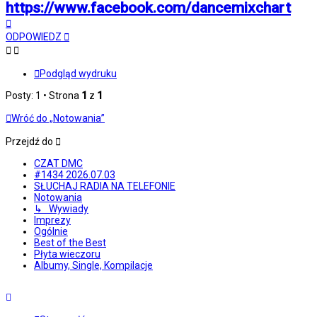
https://www.facebook.com/dancemixchart
Na
górę
ODPOWIEDZ
Podgląd wydruku
Posty: 1 • Strona
1
z
1
Wróć do „Notowania”
Przejdź do
CZAT DMC
#1434 2026.07.03
SŁUCHAJ RADIA NA TELEFONIE
Notowania
↳ Wywiady
Imprezy
Ogólnie
Best of the Best
Płyta wieczoru
Albumy, Single, Kompilacje