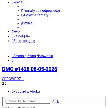
Więcej…
Tematy bez odpowiedzi
Aktywne tematy
Szukaj
FAQ
Zaloguj się
Zarejestruj się
Strona główna
Notowania
Szukaj
DMC #1428 08-05-2026
ODPOWIEDZ
Podgląd wydruku
Wyszukiwanie
Szukaj
zaawansowane