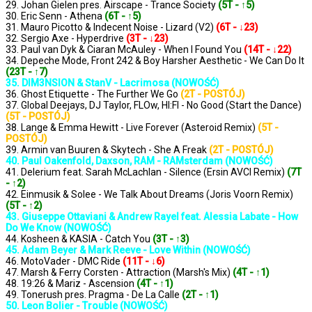
29. Johan Gielen pres. Airscape - Trance Society
(5T - ↑5)
30. Eric Senn - Athena
(6T - ↑5)
31. Mauro Picotto & Indecent Noise - Lizard (V2)
(6T - ↓23)
32. Sergio Axe - Hyperdrive
(3T - ↓23)
33. Paul van Dyk & Ciaran McAuley - When I Found You
(14T - ↓22)
34. Depeche Mode, Front 242 & Boy Harsher Aesthetic - We Can Do It
(23T - ↑7)
35. DIM3NSION & StanV - Lacrimosa (NOWOŚĆ)
36. Ghost Etiquette - The Further We Go
(2T - POSTÓJ)
37. Global Deejays, DJ Taylor, FLOw, HI:FI - No Good (Start the Dance)
(5T - POSTÓJ)
38. Lange & Emma Hewitt - Live Forever (Asteroid Remix)
(5T -
POSTÓJ)
39. Armin van Buuren & Skytech - She A Freak
(2T - POSTÓJ)
40. Paul Oakenfold, Daxson, RAM - RAMsterdam (NOWOŚĆ)
41. Delerium feat. Sarah McLachlan - Silence (Ersin AVCI Remix)
(7T
- ↑2)
42. Einmusik & Solee - We Talk About Dreams (Joris Voorn Remix)
(5T - ↑2)
43. Giuseppe Ottaviani & Andrew Rayel feat. Alessia Labate - How
Do We Know (NOWOŚĆ)
44. Kosheen & KASIA - Catch You
(3T - ↑3)
45. Adam Beyer & Mark Reeve - Love Within (NOWOŚĆ)
46. MotoVader - DMC Ride
(11T - ↓6)
47. Marsh & Ferry Corsten - Attraction (Marsh's Mix)
(4T - ↑1)
48. 19:26 & Mariz - Ascension
(4T - ↑1)
49. Tonerush pres. Pragma - De La Calle
(2T - ↑1)
50. Leon Bolier - Trouble (NOWOŚĆ)