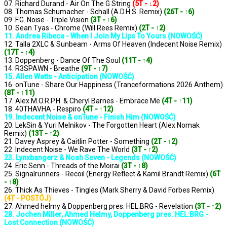
07. Richard Durand - Air On The G String
(5T - ↓2)
08. Thomas Schumacher - Schall (A.D.H.S. Remix)
(26T - ↑6)
09. F.G. Noise - Triple Vision
(3T - ↑6)
10. Sean Tyas - Chrome (Will Rees Remix)
(2T - ↑2)
11. Andrea Ribeca - When I Join My Lips To Yours (NOWOŚĆ)
12. Talla 2XLC & Sunbeam - Arms Of Heaven (Indecent Noise Remix)
(17T - ↑4)
13. Doppenberg - Dance Of The Soul
(11T - ↑4)
14. R3SPAWN - Breathe
(9T - ↑7)
15. Allen Watts - Anticipation (NOWOŚĆ)
16. onTune - Share Our Happiness (Tranceformations 2026 Anthem)
(8T - ↑11)
17. Alex M.O.R.P.H. & Cheryl Barnes - Embrace Me
(4T - ↑11)
18. 40THAVHA - Respiro
(4T - ↑12)
19. Indecent Noise & onTune - Finish Him (NOWOŚĆ)
20. LekSin & Yuri Melnikov - The Forgotten Heart (Alex Nomak
Remix)
(13T - ↑2)
21. Davey Asprey & Caitlin Potter - Something
(2T - ↑2)
22. Indecent Noise - We Rave The World
(3T - ↑2)
23. Lynxbangerz & Noah Seven - Legends (NOWOŚĆ)
24. Eric Senn - Threads of the Moirai
(3T - ↑8)
25. Signalrunners - Recoil (Energy Reflect & Kamil Brandt Remix)
(6T
- ↑8)
26. Thick As Thieves - Tingles (Mark Sherry & David Forbes Remix)
(4T - POSTÓJ)
27. Ahmed helmy & Doppenberg pres. HEL:BRG - Revelation
(3T - ↑2)
28. Jochen Miller, Ahmed Helmy, Doppenberg pres. HEL:BRG -
Lost Connection (NOWOŚĆ)