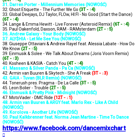
31. Darren Porter - Millennium Memories (NOWOŚĆ)
32. Ghost Etiquette - The Further We Go
(3T - ↑4)
33. Global Deejays, DJ Taylor, FLOw, HI:FI - No Good (Start the Dance)
(6T - ↑4)
34. Lange & Emma Hewitt - Live Forever (Asteroid Remix)
(6T - ↑4)
35. Paul Oakenfold, Daxson, RAM - RAMsterdam
(2T - ↑5)
36. Andrew Galaxy - Your Body (NOWOŚĆ)
37. ALY$HIA - Let Me See You (NOWOŚĆ)
38. Giuseppe Ottaviani & Andrew Rayel feat. Alessia Labate - How Do
We Know
(2T - ↑5)
39. Einmusik & Solee - We Talk About Dreams (Joris Voorn Remix)
(6T - ↑3)
40. Kosheen & KASIA - Catch You
(4T - ↑4)
41. Massano & Silver Panda - Pa Ca (NOWOŚĆ)
42. Armin van Buuren & Skytech - She A Freak
(3T - ↓3)
43. GAIA - Tuvan (BLR Remix) (NOWOŚĆ)
44. Tonerush pres. Pragma - De La Calle
(3T - ↑5)
45. Leon Bolier - Trouble
(2T - ↑5)
46. EInmusik & Pretty Pink - Midnight (NOWOŚĆ)
47. MotoVader - DMC Ride
(12T - ↓1)
48. Armin van Buuren & ARGY feat. Marlo Rex - Like A Child
(NOWOŚĆ)
49. Korolova - Another Life (NOWOŚĆ)
50. Paul Kalkbrenner feat. Norma Jean Martine - Time To Dance
(NOWOŚĆ)
https://www.facebook.com/dancemixchart
Na