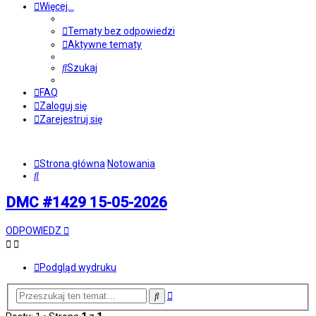
Więcej…
Tematy bez odpowiedzi
Aktywne tematy
Szukaj
FAQ
Zaloguj się
Zarejestruj się
Strona główna
Notowania
Szukaj
DMC #1429 15-05-2026
ODPOWIEDZ
Podgląd wydruku
Wyszukiwanie
Szukaj
zaawansowane