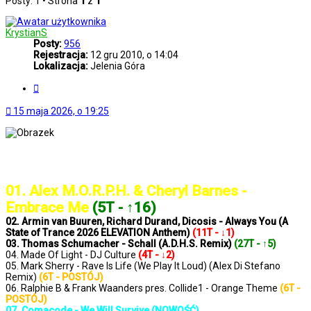
Posty: 1 • Strona
1
z
1
KrystianS
Posty:
956
Rejestracja:
12 gru 2010, o 14:04
Lokalizacja:
Jelenia Góra
Cytuj
15 maja 2026, o 19:25
..: Notowanie 1429 2026-05-15 :..
01. Alex M.O.R.P.H. & Cheryl Barnes -
Embrace Me
(5T - ↑16)
02. Armin van Buuren, Richard Durand, Dicosis - Always You (A
State of Trance 2026 ELEVATION Anthem)
(11T - ↓1)
03. Thomas Schumacher - Schall (A.D.H.S. Remix)
(27T - ↑5)
04. Made Of Light - DJ Culture
(4T - ↓2)
05. Mark Sherry - Rave Is Life (We Play It Loud) (Alex Di Stefano
Remix)
(6T - POSTÓJ)
06. Ralphie B & Frank Waanders pres. Collide1 - Orange Theme
(6T -
POSTÓJ)
07. Comacode - We Will Survive (NOWOŚĆ)