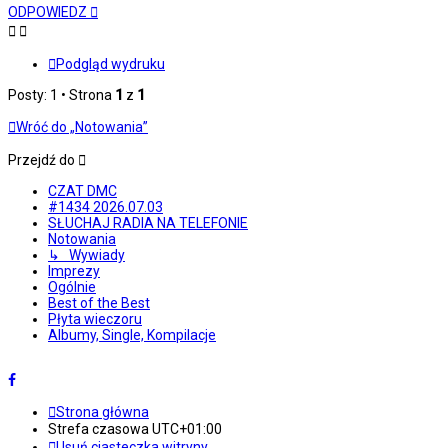
górę
ODPOWIEDZ
Podgląd wydruku
Posty: 1 • Strona
1
z
1
Wróć do „Notowania”
Przejdź do
CZAT DMC
#1434 2026.07.03
SŁUCHAJ RADIA NA TELEFONIE
Notowania
↳ Wywiady
Imprezy
Ogólnie
Best of the Best
Płyta wieczoru
Albumy, Single, Kompilacje
Strona główna
Strefa czasowa
UTC+01:00
Usuń ciasteczka witryny