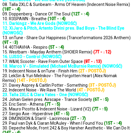
08. Talla 2XLC & Sunbeam - Arms Of Heaven (Indecent Noise Remix)
(18T - ↑4)
09. Doppenberg - Dance Of The Soul
(12T - ↑4)
10. R3SPAWN - Breathe
(10T - ↑4)
11. Darkingz - We Are Gods (NOWOŚĆ)
12. XiJaro & Pitch, Artento Divini pres. Bad Boys - The Blind Eye
(NOWOŚĆ)
13. onTune - Share Our Happiness (Tranceformations 2026 Anthem)
(9T - ↑3)
14. 40THAVHA - Respiro
(5T - ↑4)
15. Westbam - Mayday Anthem (SHOIER Remix)
(7T - ↓12)
16. LUSSO - Control (NOWOŚĆ)
17. W&W, Scooter - Rave From Outer Space
(8T - ↓13)
18. Marco V - Simulated (Michael McBurnie Remix) (NOWOŚĆ)
19. Indecent Noise & onTune - Finish Him
(2T - POSTÓJ)
20. LekSin & Yuri Melnikov - The Forgotten Heart (Alex Nomak
Remix)
(14T - POSTÓJ)
21. Davey Asprey & Caitlin Potter - Something
(3T - POSTÓJ)
22. Indecent Noise - We Rave The World
(4T - POSTÓJ)
23. Talla 2XLC & Clara Yates - One (NOWOŚĆ)
24. Johan Gielen pres. Airscape - Trance Society
(6T - ↑5)
25. Eric Senn - Athena
(7T - ↑5)
26. Mauro Picotto & Indecent Noise - Lizard (V2)
(7T - ↑5)
27. Sergio Axe - Hyperdrive
(4T - ↑5)
28. DIM3NSION & StanV - Lacrimosa
(2T - ↑7)
29. Paul van Dyk & Ciaran McAuley - When I Found You
(15T - ↑4)
30. Depeche Mode, Front 242 & Boy Harsher Aesthetic - We Can Do It
(24T - ↑4)