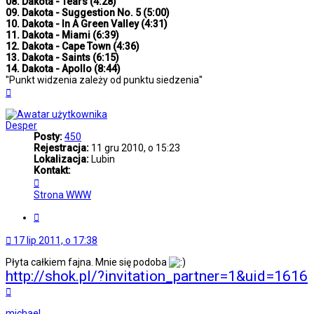
08. Dakota - Tears (4:28)
09. Dakota - Suggestion No. 5 (5:00)
10. Dakota - In A Green Valley (4:31)
11. Dakota - Miami (6:39)
12. Dakota - Cape Town (4:36)
13. Dakota - Saints (6:15)
14. Dakota - Apollo (8:44)
''Punkt widzenia zależy od punktu siedzenia''
Na
górę
Desper
Posty:
450
Rejestracja:
11 gru 2010, o 15:23
Lokalizacja:
Lubin
Kontakt:
Skontaktuj
się
Strona WWW
z
Desper
Cytuj
17 lip 2011, o 17:38
Płyta całkiem fajna. Mnie się podoba
http://shok.pl/?invitation_partner=1&uid=1616
Na
górę
michael