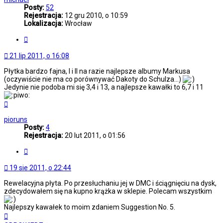
Posty:
52
Rejestracja:
12 gru 2010, o 10:59
Lokalizacja:
Wrocław
Cytuj
21 lip 2011, o 16:08
Płytka bardzo fajna, I i II na razie najlepsze albumy Markusa
(oczywiście nie ma co porównywać Dakoty do Schulza...)
Jedynie nie podoba mi się 3,4 i 13, a najlepsze kawałki to 6,7 i 11
Na
górę
pioruns
Posty:
4
Rejestracja:
20 lut 2011, o 01:56
Cytuj
19 sie 2011, o 22:44
Rewelacyjna płyta. Po przesłuchaniu jej w DMC i ściągnięciu na dysk,
zdecydowałem się na kupno krążka w sklepie. Polecam wszystkim
Najlepszy kawałek to moim zdaniem Suggestion No. 5.
Na
górę