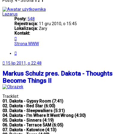
Posty: 4 • Strona
1
z
1
Lazarus
Posty:
548
Rejestracja:
11 gru 2010, o 15:45
Lokalizacja:
Żary
Kontakt:
Skontaktuj
się
Strona WWW
z
Lazarus
Cytuj
15 lip 2011, o 22:48
Markus Schulz pres. Dakota - Thoughts
Become Things II
Tracklist:
01. Dakota - Gypsy Room (7:41)
02. Dakota - Red Star (6:00)
03. Dakota - Sleepwalkers (5:31)
04. Dakota - I'm Where It Went Wrong (4:30)
05. Dakota - Sinners (4:19)
06. Dakota - Terrace 5AM (6:05)
07. Dakota - Katowice (4:13)