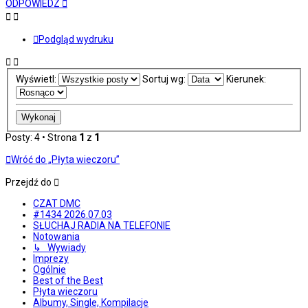
ODPOWIEDZ
Podgląd wydruku
Wyświetl:
Sortuj wg:
Kierunek:
Posty: 4 • Strona
1
z
1
Wróć do „Płyta wieczoru”
Przejdź do
CZAT DMC
#1434 2026.07.03
SŁUCHAJ RADIA NA TELEFONIE
Notowania
↳ Wywiady
Imprezy
Ogólnie
Best of the Best
Płyta wieczoru
Albumy, Single, Kompilacje