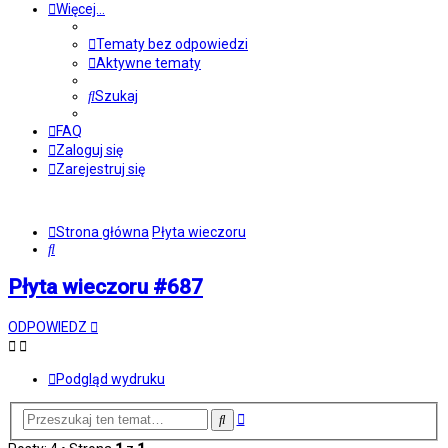
Więcej…
Tematy bez odpowiedzi
Aktywne tematy
Szukaj
FAQ
Zaloguj się
Zarejestruj się
Strona główna
Płyta wieczoru
Szukaj
Płyta wieczoru #687
ODPOWIEDZ
Podgląd wydruku
Wyszukiwanie
Szukaj
zaawansowane