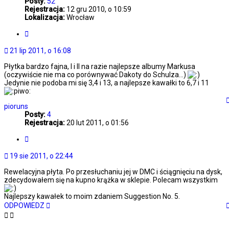
Posty:
52
Rejestracja:
12 gru 2010, o 10:59
Lokalizacja:
Wrocław
Cytuj
21 lip 2011, o 16:08
Płytka bardzo fajna, I i II na razie najlepsze albumy Markusa
(oczywiście nie ma co porównywać Dakoty do Schulza...)
Jedynie nie podoba mi się 3,4 i 13, a najlepsze kawałki to 6,7 i 11
pioruns
Posty:
4
Rejestracja:
20 lut 2011, o 01:56
Cytuj
19 sie 2011, o 22:44
Rewelacyjna płyta. Po przesłuchaniu jej w DMC i ściągnięciu na dysk,
zdecydowałem się na kupno krążka w sklepie. Polecam wszystkim
Najlepszy kawałek to moim zdaniem Suggestion No. 5.
ODPOWIEDZ