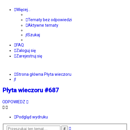
Więcej…
Tematy bez odpowiedzi
Aktywne tematy
Szukaj
FAQ
Zaloguj się
Zarejestruj się
Strona główna
Płyta wieczoru
Szukaj
Płyta wieczoru #687
ODPOWIEDZ
Podgląd wydruku
Wyszukiwanie
Szukaj