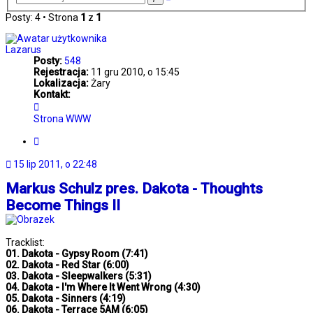
zaawansowane
Posty: 4 • Strona
1
z
1
Lazarus
Posty:
548
Rejestracja:
11 gru 2010, o 15:45
Lokalizacja:
Żary
Kontakt:
Skontaktuj
się
Strona WWW
z
Lazarus
Cytuj
15 lip 2011, o 22:48
Markus Schulz pres. Dakota - Thoughts
Become Things II
Tracklist:
01. Dakota - Gypsy Room (7:41)
02. Dakota - Red Star (6:00)
03. Dakota - Sleepwalkers (5:31)
04. Dakota - I'm Where It Went Wrong (4:30)
05. Dakota - Sinners (4:19)
06. Dakota - Terrace 5AM (6:05)