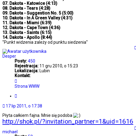
07. Dakota - Katowice (4:13)
08. Dakota - Tears (4:28)
09. Dakota - Suggestion No. 5 (5:00)
10. Dakota - In A Green Valley (4:31)
11. Dakota - Miami (6:39)
12. Dakota - Cape Town (4:36)
13. Dakota - Saints (6:15)
14. Dakota - Apollo (8:44)
''Punkt widzenia zależy od punktu siedzenia''
Desper
Posty:
450
Rejestracja:
11 gru 2010, o 15:23
Lokalizacja:
Lubin
Kontakt:
Skontaktuj
się
Strona WWW
z
Desper
Cytuj
17 lip 2011, o 17:38
Płyta całkiem fajna. Mnie się podoba
http://shok.pl/?invitation_partner=1&uid=1616
michael