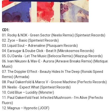
CD1:
01. Rocky & NOK - Green Sector (Neelix Remix) (Spintwist Records)
02. Zyce – Basic (Spintwist Records)
03. Liquid Soul – Adrenaline (Plusquam Records)
04. Earsugar & Doube Click - Beat It (Mikrokosmos Records)
05. DJ Danila - Let The Music (Belocca Remix) (Wazzup Records)
06. Ivan Nikusev & Wav-E - Aurora (Airwave Breaks Remix) (Mistique
Music)
07. The Doppler Effect - Beauty Hides In The Deep (Ronski Speed
Remix) (Armada)
08. Paul Oakenfold & Marco V - Groove Machine (Perfecto Records)
09. Neelix - Expect What (Spintwist Records)
10. Cold Blue – Lucidity (Monster)
11. Paul Oakenfold feat. Infected Mushroom - I’m Alive (Perfecto
Fluoro)
12. Magnus – Hypnotic (JOOF)