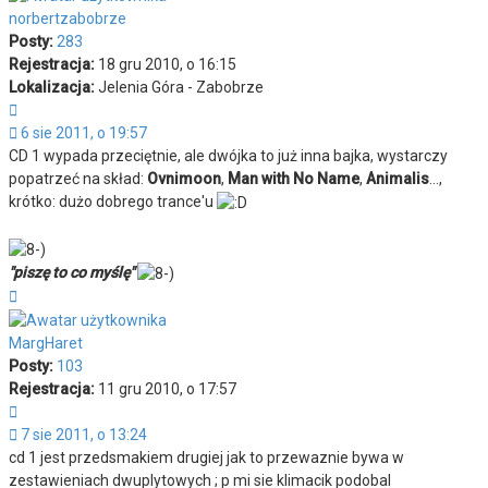
norbertzabobrze
Posty:
283
Rejestracja:
18 gru 2010, o 16:15
Lokalizacja:
Jelenia Góra - Zabobrze
Cytuj
6 sie 2011, o 19:57
CD 1 wypada przeciętnie, ale dwójka to już inna bajka, wystarczy
popatrzeć na skład:
Ovnimoon
,
Man with No Name
,
Animalis
...,
krótko: dużo dobrego trance'u
"piszę to co myślę"
Na
górę
MargHaret
Posty:
103
Rejestracja:
11 gru 2010, o 17:57
Cytuj
7 sie 2011, o 13:24
cd 1 jest przedsmakiem drugiej jak to przewaznie bywa w
zestawieniach dwuplytowych ; p mi sie klimacik podobal