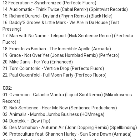
13 Federation – Synchronized (Perfecto Fluoro)
14. Audiomatic - Think Twice (Cabal Remix) (Spintwist Records)
15. Richard Durand - Dryland (Phynn Remix) (Black Hole)
16. Daddy'S Groove & Little Mark - We Are In Da House (Test
Pressing)
17. Man with No Name - Teleport (Nick Sentience Remix) (Perfecto
Fluoro)
18. Ernesto vs Bastian - The Incredible Apollo (Armada)
19. Grace - Not Over Yet (Jonas Hornblad Remix) (Perfecto)
20. Mike Danis - For You (Enhanced)
21. Tom Colontonio - Verticle Drop (Perfecto Fluoro)
22. Paul Oakenfold - Full Moon Party (Perfeco Fluoro)
CD2:
01. Ovnimoon - Galactic Mantra (Liquid Soul Remix) (Mikrokosmos
Records)
02. Nick Sentience - Hear Me Now (Sentience Productions)
03. Animalis - Mumbo Jumbo Business (HOMmega)
04. Duotekk – Zlow (Tip)
05. Des Mcmahon - Autumn Air (John Dopping Remix) (Spellbinding)
06. Protoculture feat. Shannon Hurley - Sun Gone Down (Armada)