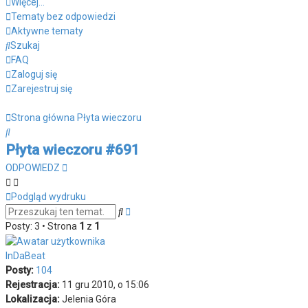
Więcej…
Tematy bez odpowiedzi
Aktywne tematy
Szukaj
FAQ
Zaloguj się
Zarejestruj się
Strona główna
Płyta wieczoru
Szukaj
Płyta wieczoru #691
ODPOWIEDZ
Podgląd wydruku
Wyszukiwanie
Szukaj
zaawansowane
Posty: 3 • Strona
1
z
1
InDaBeat
Posty:
104
Rejestracja:
11 gru 2010, o 15:06
Lokalizacja:
Jelenia Góra