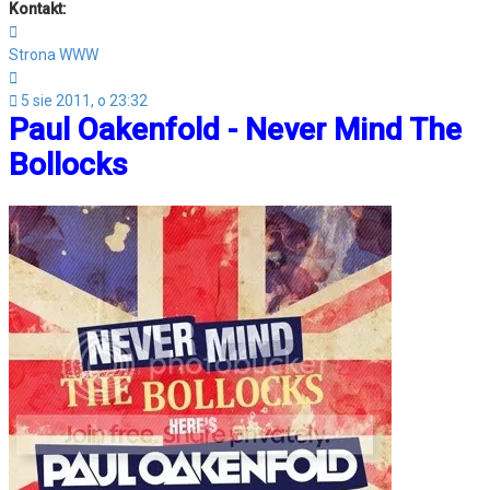
Kontakt:
Skontaktuj
się
Strona WWW
z
Cytuj
InDaBeat
5 sie 2011, o 23:32
Paul Oakenfold - Never Mind The
Bollocks