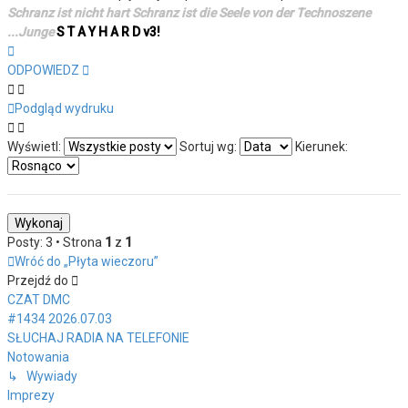
Schranz ist nicht hart Schranz ist die Seele von der Technoszene
...Junge
S T A Y H A R D v3!
Na
górę
ODPOWIEDZ
Podgląd wydruku
Wyświetl:
Sortuj wg:
Kierunek:
Posty: 3 • Strona
1
z
1
Wróć do „Płyta wieczoru”
Przejdź do
CZAT DMC
#1434 2026.07.03
SŁUCHAJ RADIA NA TELEFONIE
Notowania
↳ Wywiady
Imprezy