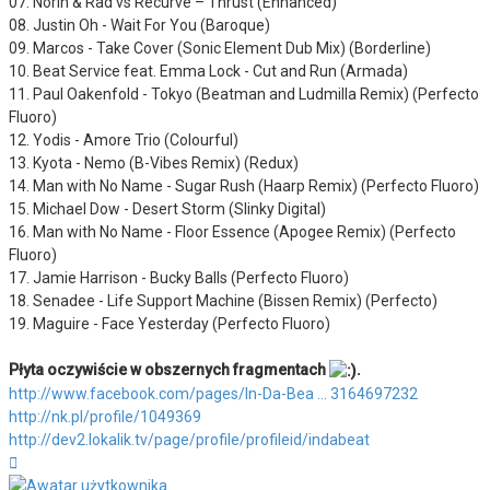
07. Norin & Rad vs Recurve – Thrust (Enhanced)
08. Justin Oh - Wait For You (Baroque)
09. Marcos - Take Cover (Sonic Element Dub Mix) (Borderline)
10. Beat Service feat. Emma Lock - Cut and Run (Armada)
11. Paul Oakenfold - Tokyo (Beatman and Ludmilla Remix) (Perfecto
Fluoro)
12. Yodis - Amore Trio (Colourful)
13. Kyota - Nemo (B-Vibes Remix) (Redux)
14. Man with No Name - Sugar Rush (Haarp Remix) (Perfecto Fluoro)
15. Michael Dow - Desert Storm (Slinky Digital)
16. Man with No Name - Floor Essence (Apogee Remix) (Perfecto
Fluoro)
17. Jamie Harrison - Bucky Balls (Perfecto Fluoro)
18. Senadee - Life Support Machine (Bissen Remix) (Perfecto)
19. Maguire - Face Yesterday (Perfecto Fluoro)
Płyta oczywiście w obszernych fragmentach
.
http://www.facebook.com/pages/In-Da-Bea ... 3164697232
http://nk.pl/profile/1049369
http://dev2.lokalik.tv/page/profile/profileid/indabeat
Na
górę