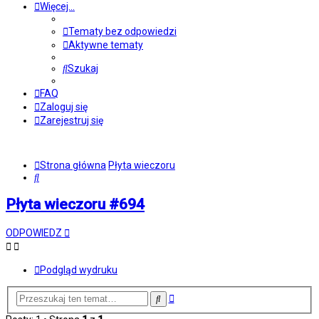
Więcej…
Tematy bez odpowiedzi
Aktywne tematy
Szukaj
FAQ
Zaloguj się
Zarejestruj się
Strona główna
Płyta wieczoru
Szukaj
Płyta wieczoru #694
ODPOWIEDZ
Podgląd wydruku
Wyszukiwanie
Szukaj
zaawansowane