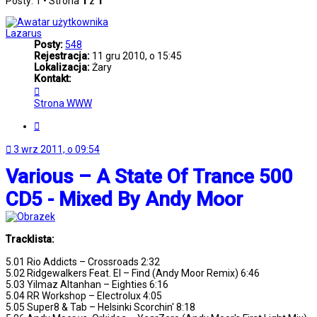
Posty: 1 • Strona
1
z
1
Lazarus
Posty:
548
Rejestracja:
11 gru 2010, o 15:45
Lokalizacja:
Żary
Kontakt:
Skontaktuj
się
Strona WWW
z
Lazarus
Cytuj
3 wrz 2011, o 09:54
Various – A State Of Trance 500
CD5 - Mixed By Andy Moor
Tracklista:
5.01 Rio Addicts – Crossroads 2:32
5.02 Ridgewalkers Feat. El – Find (Andy Moor Remix) 6:46
5.03 Yilmaz Altanhan – Eighties 6:16
5.04 RR Workshop – Electrolux 4:05
5.05 Super8 & Tab – Helsinki Scorchin' 8:18