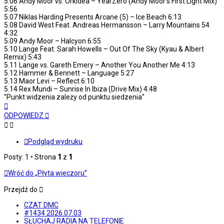
5.06 Andy Moor vs. Orkidea – YearZero (Andy Moor's First Light Mix)
5:56
5.07 Niklas Harding Presents Arcane (5) – Ice Beach 6:13
5.08 David West Feat. Andreas Hermansson – Larry Mountains 54
4:32
5.09 Andy Moor – Halcyon 6:55
5.10 Lange Feat. Sarah Howells – Out Of The Sky (Kyau & Albert
Remix) 5:43
5.11 Lange vs. Gareth Emery – Another You Another Me 4:13
5.12 Hammer & Bennett – Language 5:27
5.13 Maor Levi – Reflect 6:10
5.14 Rex Mundi – Sunrise In Ibiza (Drive Mix) 4:48
''Punkt widzenia zależy od punktu siedzenia''
Na
górę
ODPOWIEDZ
Podgląd wydruku
Posty: 1 • Strona
1
z
1
Wróć do „Płyta wieczoru”
Przejdź do
CZAT DMC
#1434 2026.07.03
SŁUCHAJ RADIA NA TELEFONIE