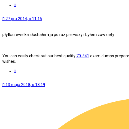
Cytuj
27 gru 2014, o 11:15
płytka rewelka słuchałem ja po raz pierwszy i byłem zawziety
You can easily check out our best quality
70-341
exam dumps prepare y
wishes.
Cytuj
13 maja 2018, o 18:19