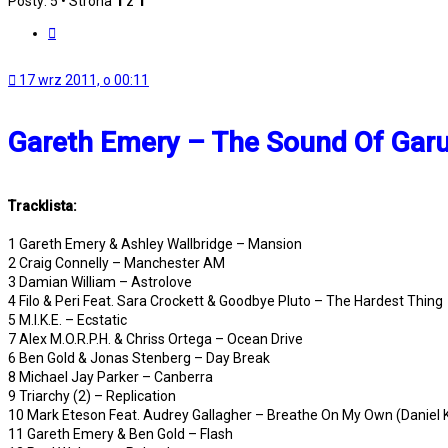
Posty: 5 • Strona
1
z
1
Cytuj
17 wrz 2011, o 00:11
Gareth Emery – The Sound Of Garu
Tracklista:
1 Gareth Emery & Ashley Wallbridge – Mansion
2 Craig Connelly – Manchester AM
3 Damian William – Astrolove
4 Filo & Peri Feat. Sara Crockett & Goodbye Pluto – The Hardest Thing
5 M.I.K.E. – Ecstatic
7 Alex M.O.R.P.H. & Chriss Ortega – Ocean Drive
6 Ben Gold & Jonas Stenberg – Day Break
8 Michael Jay Parker – Canberra
9 Triarchy (2) – Replication
10 Mark Eteson Feat. Audrey Gallagher – Breathe On My Own (Daniel 
11 Gareth Emery & Ben Gold – Flash