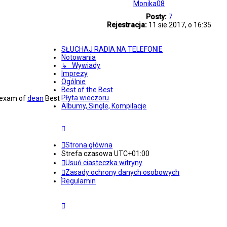
Monika08
Posty:
7
Rejestracja:
11 sie 2017, o 16:35
SŁUCHAJ RADIA NA TELEFONIE
Notowania
↳ Wywiady
Imprezy
Ogólnie
Best of the Best
Płyta wieczoru
l exam of
dean
Best
Albumy, Single, Kompilacje
Strona główna
Strefa czasowa
UTC+01:00
Usuń ciasteczka witryny
Zasady ochrony danych osobowych
Regulamin