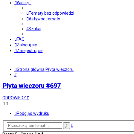
Więcej…
Tematy bez odpowiedzi
Aktywne tematy
Szukaj
FAQ
Zaloguj się
Zarejestruj się
Strona główna
Płyta wieczoru
Szukaj
Płyta wieczoru #697
ODPOWIEDZ
Podgląd wydruku
Wyszukiwanie
Szukaj
zaawansowane