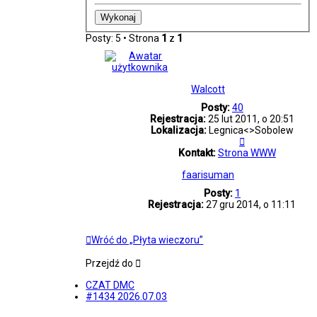
Posty: 5 • Strona
1
z
1
Walcott
Posty:
40
Rejestracja:
25 lut 2011, o 20:51
Lokalizacja:
Legnica<>Sobolew
Skontaktuj
się
Kontakt:
Strona WWW
z
faarisuman
Walcott
Posty:
1
Rejestracja:
27 gru 2014, o 11:11
Wróć do „Płyta wieczoru”
Przejdź do
CZAT DMC
#1434 2026.07.03