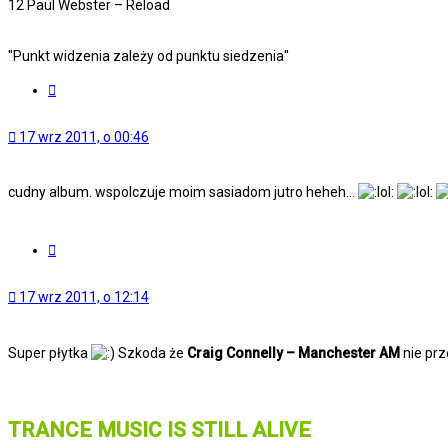
12 Paul Webster – Reload
''Punkt widzenia zależy od punktu siedzenia''
Cytuj
17 wrz 2011, o 00:46
cudny album. wspolczuje moim sasiadom jutro heheh...
Cytuj
17 wrz 2011, o 12:14
Super płytka
Szkoda że
Craig Connelly – Manchester AM
nie prze
TRANCE MUSIC IS STILL ALIVE