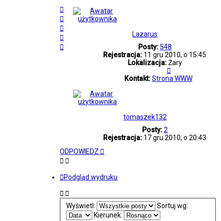
Na
górę
Na
górę
Na
Lazarus
górę
Na
górę
Na
Posty:
548
górę
Rejestracja:
11 gru 2010, o 15:45
Lokalizacja:
Żary
Skontaktuj
się
Kontakt:
Strona WWW
z
Lazarus
tomaszek132
Posty:
2
Rejestracja:
17 gru 2010, o 20:43
ODPOWIEDZ
Podgląd wydruku
Wyświetl:
Sortuj wg:
Kierunek: