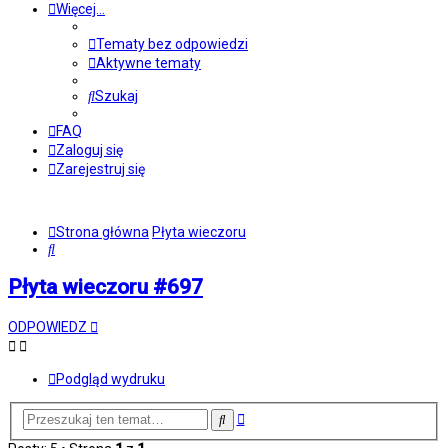
Więcej…
Tematy bez odpowiedzi
Aktywne tematy
Szukaj
FAQ
Zaloguj się
Zarejestruj się
Strona główna
Płyta wieczoru
Szukaj
Płyta wieczoru #697
ODPOWIEDZ
Podgląd wydruku
Wyszukiwanie
Szukaj
zaawansowane