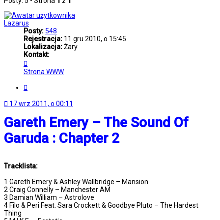
Posty: 5 • Strona
1
z
1
Lazarus
Posty:
548
Rejestracja:
11 gru 2010, o 15:45
Lokalizacja:
Żary
Kontakt:
Skontaktuj
się
Strona WWW
z
Lazarus
Cytuj
17 wrz 2011, o 00:11
Gareth Emery – The Sound Of
Garuda : Chapter 2
Tracklista:
1 Gareth Emery & Ashley Wallbridge – Mansion
2 Craig Connelly – Manchester AM
3 Damian William – Astrolove
4 Filo & Peri Feat. Sara Crockett & Goodbye Pluto – The Hardest
Thing