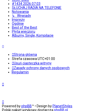
#1434 2026.07.03
SŁUCHAJ RADIA NA TELEFONIE
Notowania
↳ Wywiady
Imprezy
Ogólnie
Best of the Best
Płyta wieczoru
Albumy, Single, Kompilacje
Strona główna
Strefa czasowa
UTC+01:00
Usuń ciasteczka witryny
Zasady ochrony danych osobowych
Regulamin
Powered by
phpBB
™
• Design by
PlanetStyles
Polski pakiet językowy dostarcza
phpBB.pl