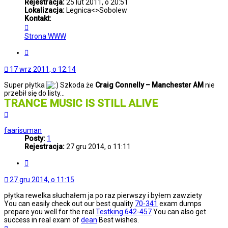
Rejestracja:
25 lut 2011, o 20:51
Lokalizacja:
Legnica<>Sobolew
Kontakt:
Skontaktuj
się
Strona WWW
z
Walcott
Cytuj
17 wrz 2011, o 12:14
Super płytka
Szkoda że
Craig Connelly – Manchester AM
nie
przebił się do listy...
TRANCE MUSIC IS STILL ALIVE
Na
górę
faarisuman
Posty:
1
Rejestracja:
27 gru 2014, o 11:11
Cytuj
27 gru 2014, o 11:15
płytka rewelka słuchałem ja po raz pierwszy i byłem zawziety
You can easily check out our best quality
70-341
exam dumps
prepare you well for the real
Testking 642-457
You can also get
success in real exam of
dean
Best wishes.
Na