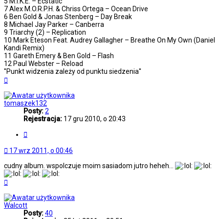
5 M.I.K.E. – Ecstatic
7 Alex M.O.R.P.H. & Chriss Ortega – Ocean Drive
6 Ben Gold & Jonas Stenberg – Day Break
8 Michael Jay Parker – Canberra
9 Triarchy (2) – Replication
10 Mark Eteson Feat. Audrey Gallagher – Breathe On My Own (Daniel
Kandi Remix)
11 Gareth Emery & Ben Gold – Flash
12 Paul Webster – Reload
''Punkt widzenia zależy od punktu siedzenia''
Na
górę
tomaszek132
Posty:
2
Rejestracja:
17 gru 2010, o 20:43
Cytuj
17 wrz 2011, o 00:46
cudny album. wspolczuje moim sasiadom jutro heheh...
Na
górę
Walcott
Posty:
40