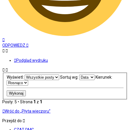
Na
górę
ODPOWIEDZ
Podgląd wydruku
Wyświetl:
Sortuj wg:
Kierunek:
Posty: 5 • Strona
1
z
1
Wróć do „Płyta wieczoru”
Przejdź do
CZAT DMC