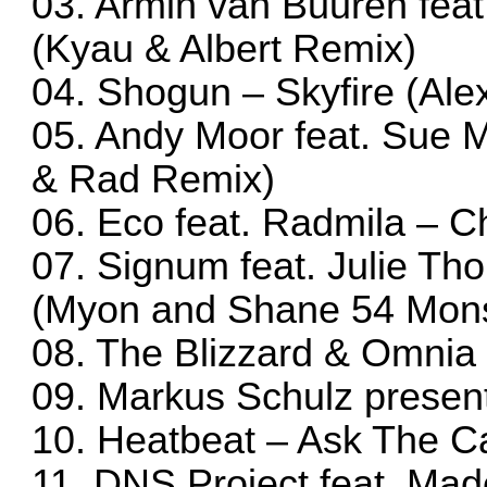
03. Armin van Buuren fea
(Kyau & Albert Remix)
04. Shogun – Skyfire (Al
05. Andy Moor feat. Sue M
& Rad Remix)
06. Eco feat. Radmila – 
07. Signum feat. Julie 
(Myon and Shane 54 Mons
08. The Blizzard & Omnia 
09. Markus Schulz presen
10. Heatbeat – Ask The C
11. DNS Project feat. Mad