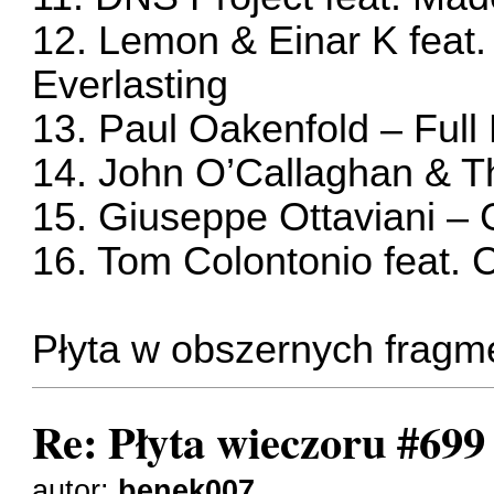
12. Lemon & Einar K feat
Everlasting
13. Paul Oakenfold – Full
14. John O’Callaghan & 
15. Giuseppe Ottaviani – 
16. Tom Colontonio feat.
Płyta w obszernych fragm
Re: Płyta wieczoru #699
autor:
benek007