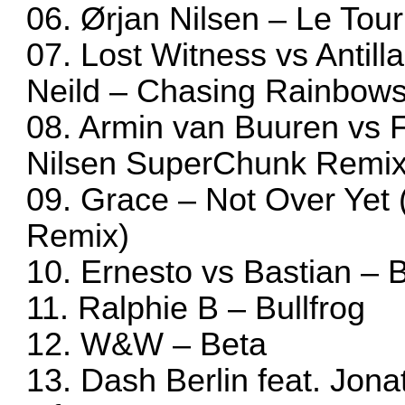
06. Ørjan Nilsen – Le Tou
07. Lost Witness vs Antil
Neild – Chasing Rainbows
08. Armin van Buuren vs F
Nilsen SuperChunk Remix
09. Grace – Not Over Yet
Remix)
10. Ernesto vs Bastian –
11. Ralphie B – Bullfrog
12. W&W – Beta
13. Dash Berlin feat. Jon