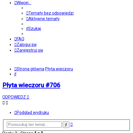
Więcej…
Tematy bez odpowiedzi
Aktywne tematy
Szukaj
FAQ
Zaloguj się
Zarejestruj się
Strona główna
Płyta wieczoru
Szukaj
Płyta wieczoru #706
ODPOWIEDZ
Podgląd wydruku
Wyszukiwanie
Szukaj
zaawansowane