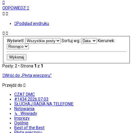
Na
górę
ODPOWIEDZ
Podgląd wydruku
Wyświetl:
Sortuj wg:
Kierunek:
Posty: 2 • Strona
1
z
1
Wróć do „Płyta wieczoru”
Przejdź do
CZAT DMC
#1434 2026.07.03
SŁUCHAJ RADIA NA TELEFONIE
Notowania
↳ Wywiady
Imprezy
Ogólnie
Best of the Best
Płyta wieczoru