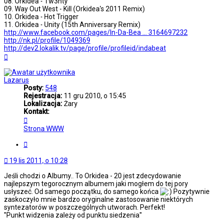
08. Orkidea - Tw3nty
09. Way Out West - Kill (Orkidea's 2011 Remix)
10. Orkidea - Hot Trigger
11. Orkidea - Unity (15th Anniversary Remix)
http://www.facebook.com/pages/In-Da-Bea ... 3164697232
http://nk.pl/profile/1049369
http://dev2.lokalik.tv/page/profile/profileid/indabeat
Na
górę
Lazarus
Posty:
548
Rejestracja:
11 gru 2010, o 15:45
Lokalizacja:
Żary
Kontakt:
Skontaktuj
się
Strona WWW
z
Lazarus
Cytuj
19 lis 2011, o 10:28
Jeśli chodzi o Albumy.. To Orkidea - 20 jest zdecydowanie
najlepszym tegorocznym albumem jaki mogłem do tej pory
usłyszeć. Od samego początku, do samego końca
Pozytywnie
zaskoczyło mnie bardzo oryginalne zastosowanie niektórych
syntezatorów w poszczególnych utworach. Perfekt!
''Punkt widzenia zależy od punktu siedzenia''