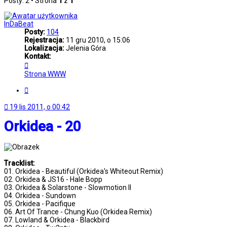
Posty: 2 • Strona
1
z
1
InDaBeat
Posty:
104
Rejestracja:
11 gru 2010, o 15:06
Lokalizacja:
Jelenia Góra
Kontakt:
Skontaktuj
się
Strona WWW
z
InDaBeat
Cytuj
19 lis 2011, o 00:42
Orkidea - 20
Tracklist:
01. Orkidea - Beautiful (Orkidea's Whiteout Remix)
02. Orkidea & JS16 - Hale Bopp
03. Orkidea & Solarstone - Slowmotion II
04. Orkidea - Sundown
05. Orkidea - Pacifique
06. Art Of Trance - Chung Kuo (Orkidea Remix)
07. Lowland & Orkidea - Blackbird