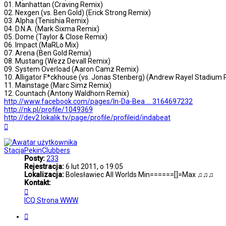
01. Manhattan (Craving Remix)
02. Nexgen (vs. Ben Gold) (Erick Strong Remix)
03. Alpha (Tenishia Remix)
04. D.N.A. (Mark Sixma Remix)
05. Dome (Taylor & Close Remix)
06. Impact (MaRLo Mix)
07. Arena (Ben Gold Remix)
08. Mustang (Wezz Devall Remix)
09. System Overload (Aaron Camz Remix)
10. Alligator F*ckhouse (vs. Jonas Stenberg) (Andrew Rayel Stadium
11. Mainstage (Marc Simz Remix)
12. Countach (Antony Waldhorn Remix)
http://www.facebook.com/pages/In-Da-Bea ... 3164697232
http://nk.pl/profile/1049369
http://dev2.lokalik.tv/page/profile/profileid/indabeat
Na
górę
StacjaPekinClubbers
Posty:
233
Rejestracja:
6 lut 2011, o 19:05
Lokalizacja:
Bolesławiec All Worlds Min======[]=Max ♫♫♫
Kontakt:
Skontaktuj
się
ICQ
Strona WWW
z
StacjaPekinClubbers
Cytuj