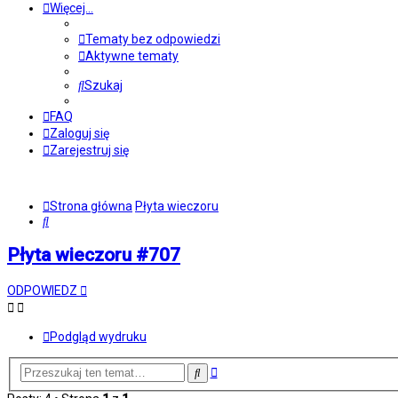
Więcej…
Tematy bez odpowiedzi
Aktywne tematy
Szukaj
FAQ
Zaloguj się
Zarejestruj się
Strona główna
Płyta wieczoru
Szukaj
Płyta wieczoru #707
ODPOWIEDZ
Podgląd wydruku
Wyszukiwanie
Szukaj
zaawansowane