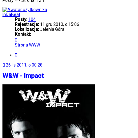
Posty: 4 • Strona
1
z
1
InDaBeat
Posty:
104
Rejestracja:
11 gru 2010, o 15:06
Lokalizacja:
Jelenia Góra
Kontakt:
Skontaktuj
się
Strona WWW
z
InDaBeat
Cytuj
26 lis 2011, o 00:28
W&W - Impact