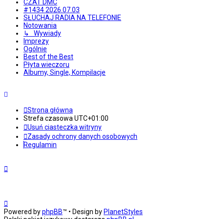
CZAT DMC
#1434 2026.07.03
SŁUCHAJ RADIA NA TELEFONIE
Notowania
↳ Wywiady
Imprezy
Ogólnie
Best of the Best
Płyta wieczoru
Albumy, Single, Kompilacje
Strona główna
Strefa czasowa
UTC+01:00
Usuń ciasteczka witryny
Zasady ochrony danych osobowych
Regulamin
Powered by
phpBB
™
• Design by
PlanetStyles