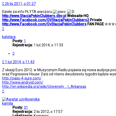
26 lis 2011, o 01:27
Dzieki za info PŁYTA wieczoru
http://www.StacjaPekinClubbers.dbv.pl
Websaite HQ
http://www.Facebook.com/QVStacjaPekinClubbers2
Private
http://www.Facebook.com/QvStacjaPekinClubbers
FAN PAGE ☆☆
Na
górę
katelara
Posty:
1
Rejestracja:
1 lut 2014, o 11:33
Cytuj
1 lut 2014, o 11:43
Z okazji Euro 2012. w Muzycznym Radiu pojawia się nowa audycja po
oraz Pogressive House. Dziś od równo dwudziestu tygodni będzie wyem
http://pass-4-sure.com/
http://www.android.com/
http://en.wikipedia.org/wiki/University ... l_Arkansas
Na
górę
kamila
Posty:
31
Rejestracja:
2 lis 2012, o 17:57
Lokalizacja:
Komarno