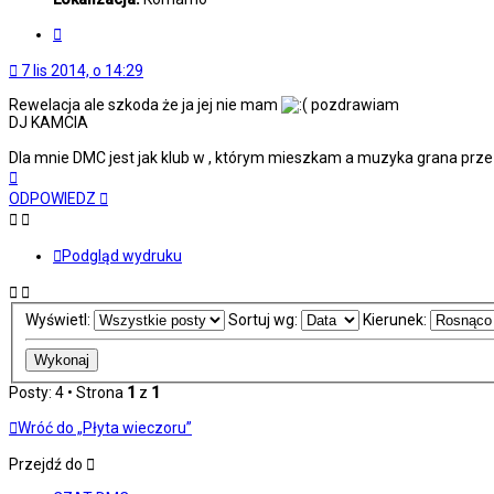
Cytuj
7 lis 2014, o 14:29
Rewelacja ale szkoda że ja jej nie mam
pozdrawiam
DJ KAMCIA
Dla mnie DMC jest jak klub w , którym mieszkam a muzyka grana prze
Na
górę
ODPOWIEDZ
Podgląd wydruku
Wyświetl:
Sortuj wg:
Kierunek:
Posty: 4 • Strona
1
z
1
Wróć do „Płyta wieczoru”
Przejdź do